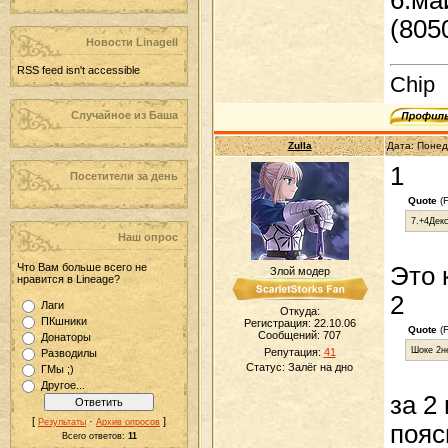
6.ма
(805
Новости LinageII
RSS feed isn't accessible
Chip
Случайное из Баша
Zulla
Дата: Понед
1
Посетители за день
Quote
(F
7.+4Декс
Наш опрос
Что Вам больше всего не
Это 
Злой модер
нравится в Lineage?
2
Лаги
Откуда:
ПКшники
Регистрация: 22.10.06
Quote
(F
Сообщений:
707
Донаторы
Шоке 2н
Репутация:
41
Разводилы
Статус:
Залёг на дно
ГМы ;)
Другое...
за 2
[
·
]
Результаты
Архив опросов
пояс
Всего ответов:
11