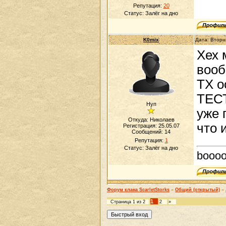
Репутация:
20
Статус:
Залёг на дно
K0mix
Дата: Вторн
Хех 
вооб
ТХ о
ТЕСТ
Нуп
уже 
Откуда: Николаев
что и
Регистрация: 25.05.07
Сообщений:
14
Репутация:
1
Статус:
Залёг на дно
booo
Форум клана ScarletStorks
»
Общий (открытый)
»
1
Страница
1
из
2
2
»