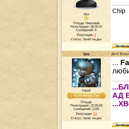
Chip
Нуп
Откуда: Николаев
Регистрация: 28.05.07
Сообщений:
4
Репутация:
0
Статус:
Залёг на дно
Veru
Дата: Вторн
...
Fa
люби
...
Герой
АД 
...Х
Откуда:
Регистрация: 15.09.06
Сообщений:
1230
Репутация:
53
Статус:
Залёг на дно