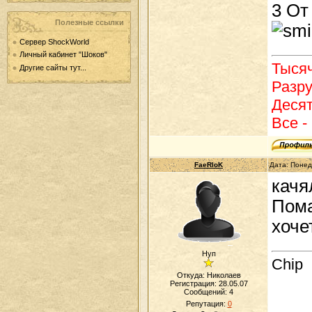
3 От
Полезные ссылки
Сервер ShockWorld
Личный кабинет "Шоков"
Тысяч
Другие сайты тут...
Разру
Десят
Все - 
FaeRloK
Дата: Понед
качя
Пома
хоче
Нуп
Chip
Откуда: Николаев
Регистрация: 28.05.07
Сообщений:
4
Репутация:
0