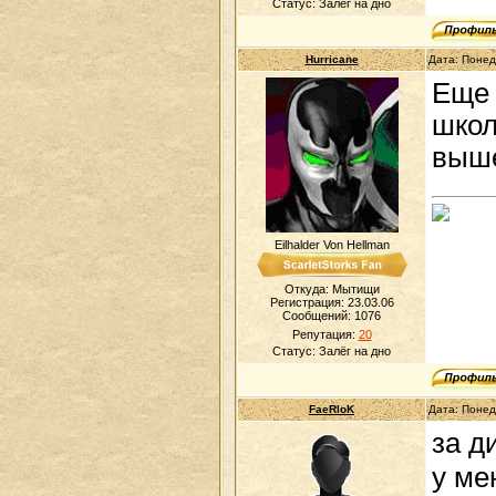
Статус:
Залёг на дно
Hurricane
Дата: Понед
Еще 
школ
выше
Eilhalder Von Hellman
Откуда: Мытищи
Регистрация: 23.03.06
Сообщений:
1076
Репутация:
20
Статус:
Залёг на дно
FaeRloK
Дата: Понед
за д
у ме