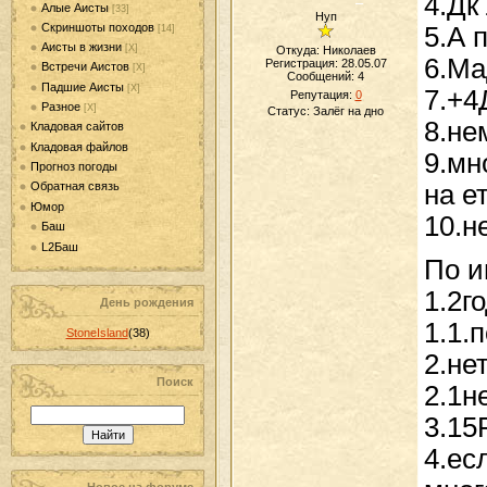
4.Дк
Алые Аисты
[33]
Нуп
Скриншоты походов
5.А 
[14]
Аисты в жизни
[Х]
Откуда: Николаев
6.Ма
Регистрация: 28.05.07
Встречи Аистов
[Х]
Сообщений:
4
Падшие Аисты
[Х]
7.+4
Репутация:
0
Разное
[Х]
Статус:
Залёг на дно
8.не
Кладовая сайтов
Кладовая файлов
9.мн
Прогноз погоды
на е
Обратная связь
Юмор
10.н
Баш
L2Баш
По и
1.2г
День рождения
1.1.
StoneIsland
(38)
2.не
Поиск
2.1н
3.15
4.ес