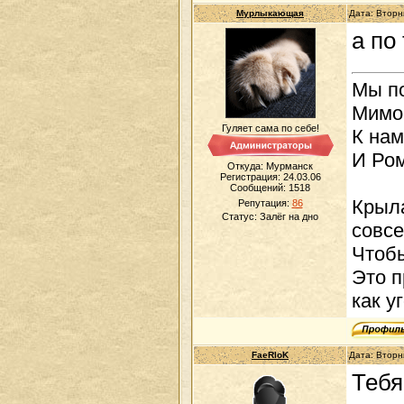
Мурлыкающая
Дата: Вторн
а по
Мы п
Мимо 
Гуляет сама по себе!
К нам
И Ром
Откуда: Мурманск
Регистрация: 24.03.06
Сообщений:
1518
Крыла
Репутация:
86
Статус:
Залёг на дно
совсе
Чтобы
Это п
как у
FaeRloK
Дата: Вторн
Тебя