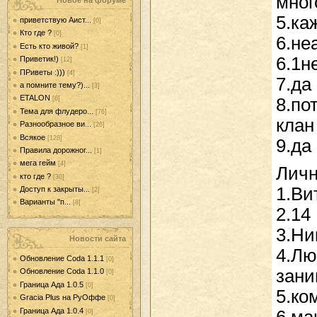
мног
Новое на форуме
5.ка
приветствую Аист...
[0]
Кто где ?
[0]
6.не
Есть кто живой?
[1]
6.1н
Приветик!)
[12]
ПРиветы :)))
[4]
7.да
а помните тему?)...
[3]
ETALON
8.по
[6]
Тема для флудеро...
[76]
клан
Разнообразное ви...
[26]
Всякое
[128]
9.да
Правила дорожног...
[1]
мега гейм
[4]
Личн
кто где ?
[30]
1.Ви
Доступ к закрыты...
[2]
Варианты "п...
[8]
2.14
3.Ни
Новости сайта
4.Лю
Обновление Coda 1.1.1
[0]
зан
Обновление Coda 1.1.0
[0]
Граница Ада 1.0.5
[0]
5.ко
Gracia Plus на РуОффе
[0]
Граница Ада 1.0.4
[0]