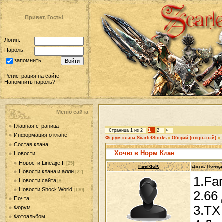
Привет, Гость!
Логин:
Пароль:
запомнить
Регистрация на сайте
Напомнить пароль?
Меню сайта
Главная страница
1
Страница
1
из
2
2
»
Информация о клане
Форум клана ScarletStorks
»
Общий (открытый)
»
Состав клана
Хочю в Норм Клан
Новости
Новости Lineage II
[25]
FaeRloK
Дата: Понед
Новости клана и алли
[22]
1.Fa
Новости сайта
[8]
Новости Shock World
[130]
2.66
Почта
3.ТХ
Форум
Фотоальбом