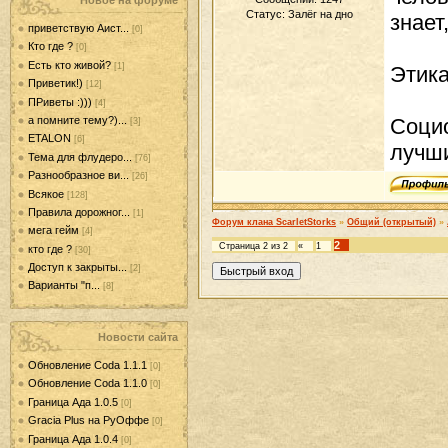
Новое на форуме
Статус:
Залёг на дно
знает
приветствую Аист...
[0]
Кто где ?
[0]
Есть кто живой?
[1]
Этика
Приветик!)
[12]
ПРиветы :)))
[4]
а помните тему?)...
Социо
[3]
ETALON
[6]
лучши
Тема для флудеро...
[76]
Разнообразное ви...
[26]
Всякое
[128]
Правила дорожног...
[1]
Форум клана ScarletStorks
»
Общий (открытый)
»
мега гейм
[4]
2
Страница
2
из
2
«
1
кто где ?
[30]
Доступ к закрыты...
[2]
Варианты "п...
[8]
Новости сайта
Обновление Coda 1.1.1
[0]
Обновление Coda 1.1.0
[0]
Граница Ада 1.0.5
[0]
Gracia Plus на РуОффе
[0]
Граница Ада 1.0.4
[0]