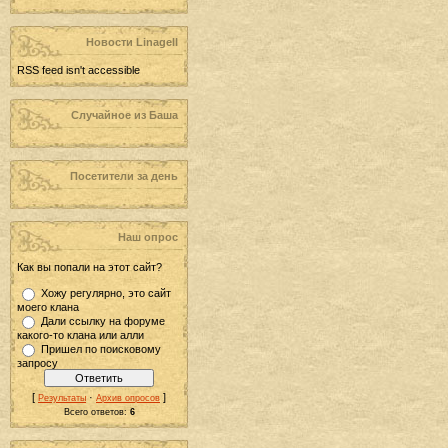
Новости LinageII
RSS feed isn't accessible
Случайное из Баша
Посетители за день
Наш опрос
Как вы попали на этот сайт?
Хожу регулярно, это сайт
моего клана
Дали ссылку на форуме
какого-то клана или алли
Пришел по поисковому
запросу
[
·
]
Результаты
Архив опросов
Всего ответов:
6