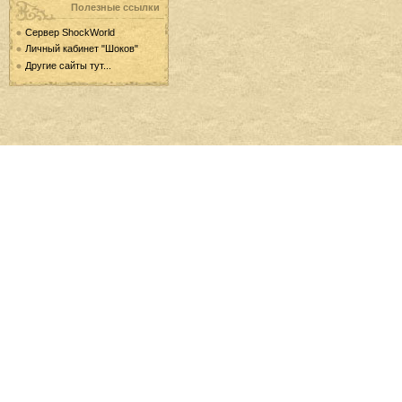
Полезные ссылки
Сервер ShockWorld
Личный кабинет "Шоков"
Другие сайты тут...