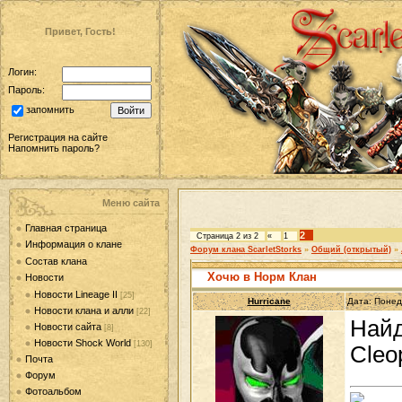
Привет, Гость!
Логин:
Пароль:
запомнить
Регистрация на сайте
Напомнить пароль?
Меню сайта
Главная страница
2
Страница
2
из
2
«
1
Информация о клане
Форум клана ScarletStorks
»
Общий (открытый)
»
Состав клана
Хочю в Норм Клан
Новости
Новости Lineage II
[25]
Hurricane
Дата: Понед
Новости клана и алли
[22]
Найд
Новости сайта
[8]
Новости Shock World
[130]
Cleop
Почта
Форум
Фотоальбом