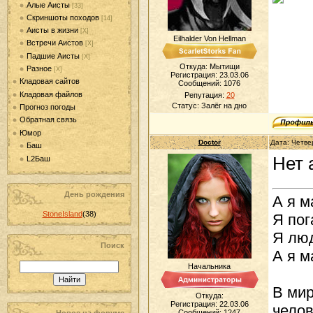
Алые Аисты
[33]
Скриншоты походов
[14]
Аисты в жизни
[Х]
Eilhalder Von Hellman
Встречи Аистов
[Х]
Падшие Аисты
[Х]
Откуда: Мытищи
Разное
[Х]
Регистрация: 23.03.06
Кладовая сайтов
Сообщений:
1076
Кладовая файлов
Репутация:
20
Статус:
Залёг на дно
Прогноз погоды
Обратная связь
Юмор
Doctor
Дата: Четве
Баш
Нет 
L2Баш
День рождения
А я м
StoneIsland
(38)
Я пог
Я люд
Поиск
А я м
Начальника
В мир
Откуда:
Регистрация: 22.03.06
челов
Сообщений:
1247