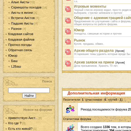
т.п.
Алые Аисты
[33]
Игровые моменты
Скриншоты походов
[14]
Черный список игроков кидал, просто редисок
Аисты в жизни
[Х]
выбираем, стрелки забиваем и прочее
Общение с администрацией сай
Встречи Аистов
[Х]
Предложения по улучшению сайта и форума,
Падшие Аисты
[Х]
общие вопросы по работе форума.
Разное
[Х]
Юмор
Анекдоты, смешные истории и прочее
Кладовая сайтов
Кладовая файлов
Рынок
Купля, продажа, обмен.
Прогноз погоды
Обратная связь
Архив общего раздела
[Архив]
Устаревшие темы удалить которые вроде бы 
Юмор
Баш
Архив заявок на прием
[Архив]
Дела призывников. Хранить 70 лет.
L2Баш
Поиск
Дополнительная информация
Посетители:
1
(участников -
0
, гостей -
1
)
Рекорд посещаемости форума
2
Новое на форуме
приветствую Аист...
[0]
Статистика форума
Кто где ?
[0]
Всего создано
1336
тем, в котор
Есть кто живой?
[1]
Зарегистрировано
394
участнико