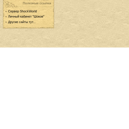
Полезные ссылки
Сервер ShockWorld
Личный кабинет "Шоков"
Другие сайты тут...