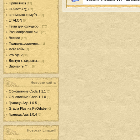
Приветик!)
[12]
ПРиветы :)))
[4]
а помните тему?)...
[3]
ETALON
[6]
Тема для флудеро...
[76]
Разнообразное ви...
[26]
Всякое
[128]
Правила дорожног...
[1]
мега гейм
[4]
кто где ?
[30]
Доступ к закрыты...
[2]
Варианты "п...
[8]
Новости сайта
Обновление Coda 1.1.1
[0]
Обновление Coda 1.1.0
[0]
Граница Ада 1.0.5
[0]
Gracia Plus на РуОффе
[0]
Граница Ада 1.0.4
[0]
Новости LinageII