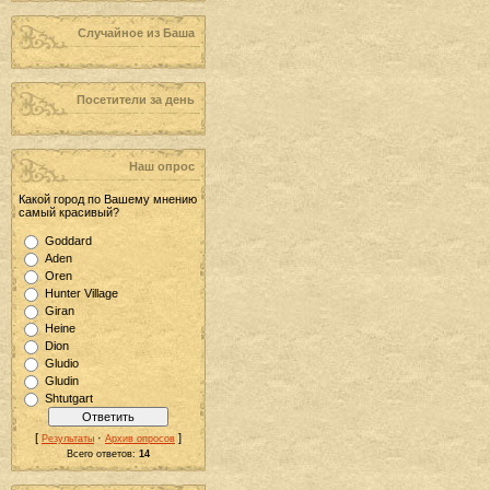
Случайное из Баша
Посетители за день
Наш опрос
Какой город по Вашему мнению
самый красивый?
Goddard
Aden
Oren
Hunter Village
Giran
Heine
Dion
Gludio
Gludin
Shtutgart
[
·
]
Результаты
Архив опросов
Всего ответов:
14