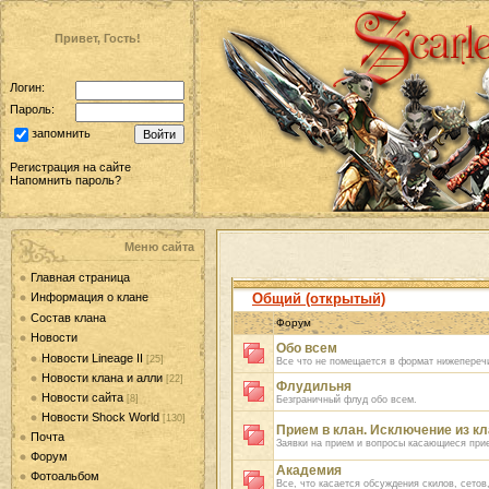
Привет, Гость!
Логин:
Пароль:
запомнить
Регистрация на сайте
Напомнить пароль?
Меню сайта
Главная страница
Общий (открытый)
Информация о клане
Состав клана
Форум
Новости
Обо всем
Новости Lineage II
[25]
Все что не помещается в формат нижепере
Новости клана и алли
[22]
Флудильня
Новости сайта
[8]
Безграничный флуд обо всем.
Новости Shock World
[130]
Прием в клан. Исключение из кл
Почта
Заявки на прием и вопросы касающиеся при
Форум
Академия
Фотоальбом
Все, что касается обсуждения скилов, сетов,