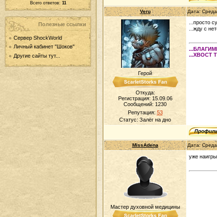
Всего ответов:
11
Veru
Дата: Среда
...просто су
Полезные ссылки
...жду с н
Сервер ShockWorld
Личный кабинет "Шоков"
...БЛАГИ
...ХВОСТ 
Другие сайты тут...
Герой
Откуда:
Регистрация: 15.09.06
Сообщений:
1230
Репутация:
53
Статус:
Залёг на дно
MissAdena
Дата: Среда
уже наигр
Мастер духовной медицины