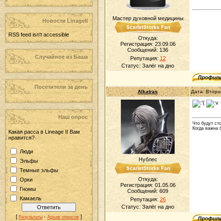
Мастер духовной медицины
Новости LinageII
RSS feed isn't accessible
Откуда:
Регистрация: 23.09.06
Сообщений:
136
Случайное из Баша
Репутация:
12
Статус:
Залёг на дно
Посетители за день
Alkatras
Дата: Вторн
Наш опрос
Что будут ст
Когда важна 
Какая расса в Lineage II Вам
нравится?
Люди
Нублес
Эльфы
Темные эльфы
Откуда:
Орки
Регистрация: 01.05.06
Гномы
Сообщений:
609
Камаель
Репутация:
26
Статус:
Залёг на дно
[
·
]
Результаты
Архив опросов