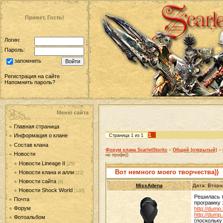
Привет, Гость!
Логин:
Пароль:
запомнить
Регистрация на сайте
Напомнить пароль?
Меню сайта
Главная страница
1
Информация о клане
Страница
1
из
1
Состав клана
Форум клана ScarletStorks
»
Общий (открытый)
»
Новости
не профи))
Новости Lineage II
[25]
Вот немного моего творчества))
Новости клана и алли
[22]
Новости сайта
[8]
MissAdena
Дата: Вторн
Новости Shock World
[130]
Решилась т
Почта
програмку 
Форум
http://dump
http://dump
Фотоальбом
(поскольку