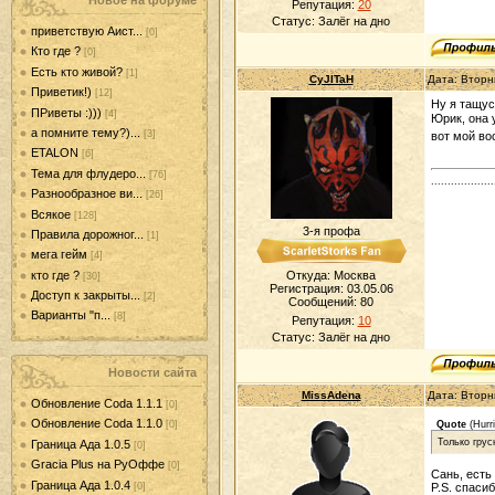
Новое на форуме
Репутация:
20
Статус:
Залёг на дно
приветствую Аист...
[0]
Кто где ?
[0]
Есть кто живой?
[1]
CyJITaH
Дата: Вторн
Приветик!)
[12]
Ну я тащусь
ПРиветы :)))
[4]
Юрик, она
а помните тему?)...
[3]
вот мой во
ETALON
[6]
Тема для флудеро...
[76]
...................
Разнообразное ви...
[26]
Всякое
[128]
3-я профа
Правила дорожног...
[1]
мега гейм
[4]
кто где ?
Откуда: Москва
[30]
Регистрация: 03.05.06
Доступ к закрыты...
[2]
Сообщений:
80
Варианты "п...
[8]
Репутация:
10
Статус:
Залёг на дно
Новости сайта
MissAdena
Дата: Вторн
Обновление Coda 1.1.1
[0]
Обновление Coda 1.1.0
Quote
(
Hurr
[0]
Только грус
Граница Ада 1.0.5
[0]
Gracia Plus на РуОффе
[0]
Сань, есть
Граница Ада 1.0.4
[0]
P.S. спаси