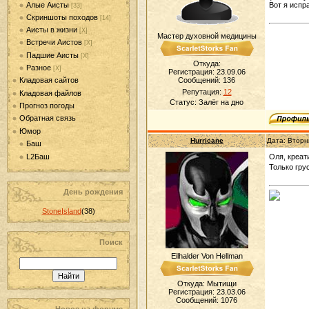
Алые Аисты
Вот я испр
[33]
Скриншоты походов
[14]
Аисты в жизни
[Х]
Мастер духовной медицины
Встречи Аистов
[Х]
Падшие Аисты
[Х]
Откуда:
Разное
[Х]
Регистрация: 23.09.06
Сообщений:
136
Кладовая сайтов
Репутация:
12
Кладовая файлов
Статус:
Залёг на дно
Прогноз погоды
Обратная связь
Юмор
Hurricane
Дата: Вторн
Баш
L2Баш
Оля, креат
Только гру
День рождения
StoneIsland
(38)
Поиск
Eilhalder Von Hellman
Откуда: Мытищи
Регистрация: 23.03.06
Сообщений:
1076