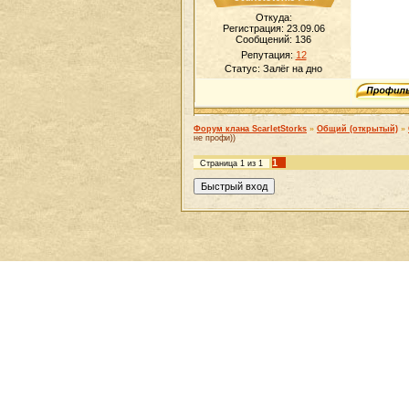
Откуда:
Регистрация: 23.09.06
Сообщений:
136
Репутация:
12
Статус:
Залёг на дно
Форум клана ScarletStorks
»
Общий (открытый)
»
не профи))
1
Страница
1
из
1