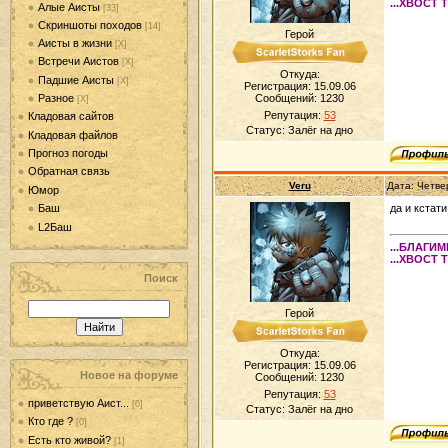
...ХВОСТ 
Алые Аисты
[33]
Скриншоты походов
[14]
Герой
Аисты в жизни
[Х]
Встречи Аистов
[Х]
Откуда:
Падшие Аисты
[Х]
Регистрация: 15.09.06
Разное
Сообщений:
1230
[Х]
Репутация:
53
Кладовая сайтов
Статус:
Залёг на дно
Кладовая файлов
Прогноз погоды
Обратная связь
Veru
Дата: Четве
Юмор
да и кстати
Баш
L2Баш
...БЛАГИ
...ХВОСТ 
Поиск
Герой
Откуда:
Регистрация: 15.09.06
Новое на форуме
Сообщений:
1230
Репутация:
53
приветствую Аист...
[0]
Статус:
Залёг на дно
Кто где ?
[0]
Есть кто живой?
[1]