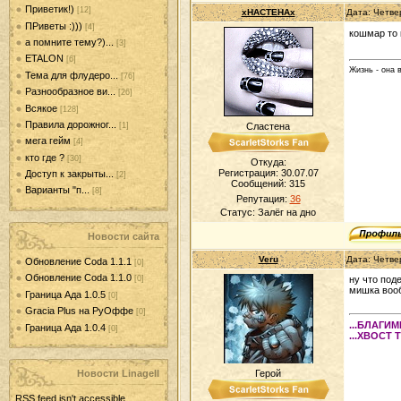
Приветик!)
[12]
xHACTEHAx
Дата: Четве
ПРиветы :)))
[4]
кошмар то
а помните тему?)...
[3]
ETALON
[6]
Жизнь - она 
Тема для флудеро...
[76]
Разнообразное ви...
[26]
Всякое
[128]
Правила дорожног...
[1]
Сластена
мега гейм
[4]
кто где ?
[30]
Откуда:
Регистрация: 30.07.07
Доступ к закрыты...
[2]
Сообщений:
315
Варианты "п...
[8]
Репутация:
36
Статус:
Залёг на дно
Новости сайта
Veru
Дата: Четве
Обновление Coda 1.1.1
[0]
Обновление Coda 1.1.0
ну что под
[0]
мишка вооб
Граница Ада 1.0.5
[0]
Gracia Plus на РуОффе
[0]
...БЛАГИ
Граница Ада 1.0.4
[0]
...ХВОСТ 
Новости LinageII
Герой
RSS feed isn't accessible