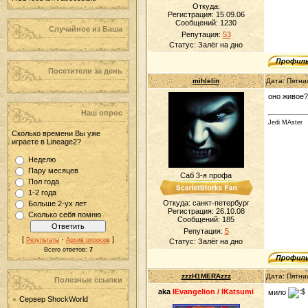
Откуда:
Регистрация: 15.09.06
Сообщений:
1230
Случайное из Баша
Репутация:
53
Статус:
Залёг на дно
Посетители за день
mihlelin
Дата: Пятни
оно живое
Наш опрос
Jedi MAster
Сколько времени Вы уже
играете в Lineage2?
Неделю
Пару месяцев
Саб 3-я профа
Пол года
1-2 года
Откуда: санкт-петербург
Больше 2-ух лет
Регистрация: 26.10.08
Сколько себя помню
Сообщений:
185
Репутация:
5
[
·
]
Результаты
Архив опросов
Статус:
Залёг на дно
Всего ответов:
7
zzzH1MERAzzz
Дата: Пятни
Полезные ссылки
aka
lEvangelion / lKatsumi
мило
Сервер ShockWorld