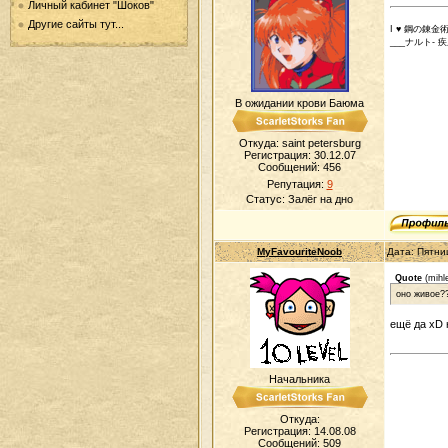
Личный кабинет "Шоков"
Другие сайты тут...
I ♥ 鋼の錬金
___ナルト- 
В ожидании крови Баюма
Откуда: saint petersburg
Регистрация: 30.12.07
Сообщений:
456
Репутация:
9
Статус:
Залёг на дно
MyFavouriteNoob
Дата: Пятни
Quote
(
mihle
оно живое?
ещё да xD 
Начальника
Откуда:
Регистрация: 14.08.08
Сообщений:
509