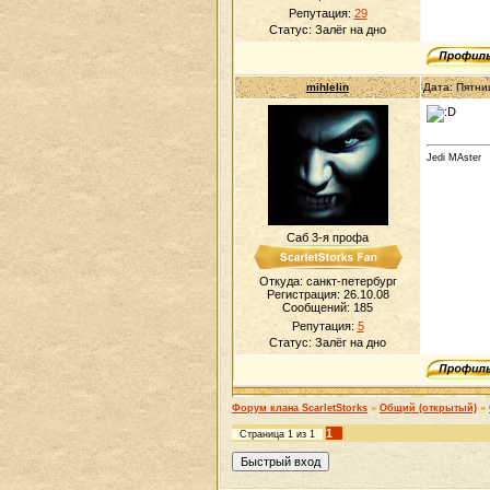
Репутация:
29
Статус:
Залёг на дно
mihlelin
Дата: Пятни
Jedi MAster
Саб 3-я профа
Откуда: санкт-петербург
Регистрация: 26.10.08
Сообщений:
185
Репутация:
5
Статус:
Залёг на дно
Форум клана ScarletStorks
»
Общий (открытый)
»
1
Страница
1
из
1