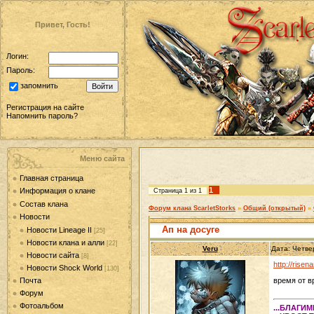
Привет, Гость!
Логин:
Пароль:
запомнить
Регистрация на сайте
Напомнить пароль?
Меню сайта
Главная страница
1
Информация о клане
Страница
1
из
1
Состав клана
Форум клана ScarletStorks
»
Общий (открытый)
»
Новости
Ап на досуге
Новости Lineage II
[25]
Новости клана и алли
[22]
Veru
Дата: Четве
Новости сайта
[8]
http://rise
Новости Shock World
[130]
Почта
время от в
Форум
Фотоальбом
...БЛАГИ