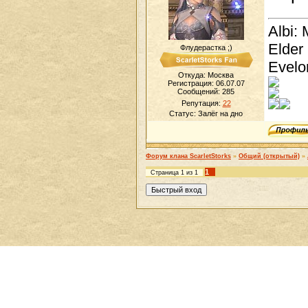
Albi: 
Elder
Флудерастка ;)
Evelo
Откуда: Москва
Регистрация: 06.07.07
Сообщений:
285
Репутация:
22
Статус:
Залёг на дно
Форум клана ScarletStorks
»
Общий (открытый)
»
1
Страница
1
из
1