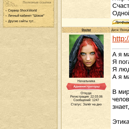
Полезные ссылки
Счаст
Сервер ShockWorld
Одно
Личный кабинет "Шоков"
Другие сайты тут...
Doctor
Дата: Понед
http:
А я м
Я пог
Я люд
А я м
Начальника
В мир
Откуда:
Регистрация: 22.03.06
челов
Сообщений:
1247
Статус:
Залёг на дно
знает
Этика