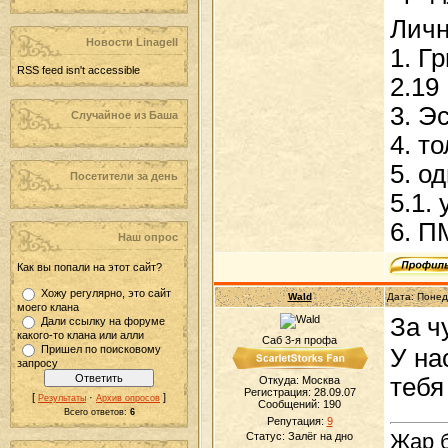
Личн
Новости LinageII
1. Г
RSS feed isn't accessible
2.19
3. Э
Случайное из Баша
4. т
5. о
Посетители за день
5.1.
6. П
Наш опрос
Как вы попали на этот сайт?
Хожу регулярно, это сайт
Wald
Дата: Понед
моего клана
За ч
Дали ссылку на форуме
какого-то клана или алли
Саб 3-я профа
Пришел по поисковому
У на
запросу
тебя
Откуда: Москва
Регистрация: 28.09.07
[
·
]
Результаты
Архив опросов
Сообщений:
190
Всего ответов:
6
Репутация:
9
Жар б
Статус:
Залёг на дно