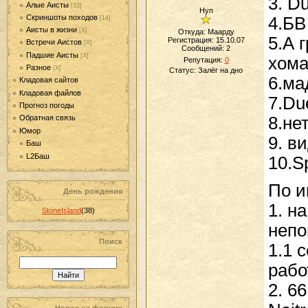
3. Du
Алые Аисты
[33]
Нуп
Скриншоты походов
4.БВ
[14]
Аисты в жизни
[Х]
Откуда: Маарду
5.А 
Регистрация: 15.10.07
Встречи Аистов
[Х]
Сообщений:
2
Падшие Аисты
[Х]
хома
Репутация:
0
Разное
[Х]
Статус:
Залёг на дно
6.ма
Кладовая сайтов
Кладовая файлов
7.Du
Прогноз погоды
8.не
Обратная связь
Юмор
9. в
Баш
L2Баш
10.S
По и
День рождения
1. н
StoneIsland
(38)
непо
Поиск
1.1 
рабо
2. 6