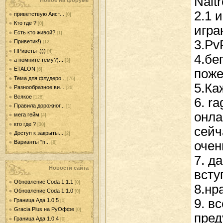
Naitr
Новое на форуме
2.1 
приветствую Аист...
[0]
Кто где ?
[0]
игра
Есть кто живой?
[1]
3.PvP
Приветик!)
[12]
ПРиветы :)))
[4]
4.бе
а помните тему?)...
[3]
ETALON
пож
[6]
Тема для флудеро...
[76]
5.Ка
Разнообразное ви...
[26]
Всякое
[128]
6. r
Правила дорожног...
[1]
онла
мега гейм
[4]
кто где ?
[30]
сейч
Доступ к закрыты...
[2]
очен
Варианты "п...
[8]
7. д
Новости сайта
всту
Обновление Coda 1.1.1
[0]
8.нр
Обновление Coda 1.1.0
[0]
9. в
Граница Ада 1.0.5
[0]
Gracia Plus на РуОффе
[0]
пред
Граница Ада 1.0.4
[0]