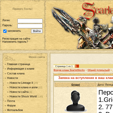
Привет, Гость!
Логин:
Пароль:
запомнить
Регистрация на сайте
Напомнить пароль?
Меню сайта
Главная страница
1
Страница
1
из
1
Информация о клане
Форум клана ScarletStorks
»
Общий (открытый)
»
Состав клана
Заявка на вступление в ваш кла
Новости
Новости Lineage II
[25]
Grigori
Дата: Понед
Новости клана и алли
[22]
Перс
Новости сайта
[8]
Новости Shock World
[130]
1.Gr
Почта
2. 77
Форум
Фотоальбом