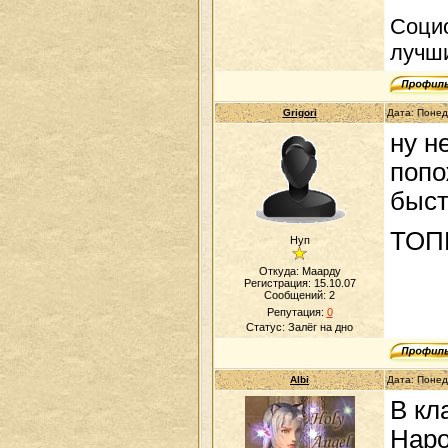
Социо
лучши
Grigori
Дата: Понед
ну н
попо
быст
ТОП
Нуп
Откуда: Маарду
Регистрация: 15.10.07
Сообщений:
2
Репутация:
0
Статус:
Залёг на дно
Albi
Дата: Понед
В кл
Наро