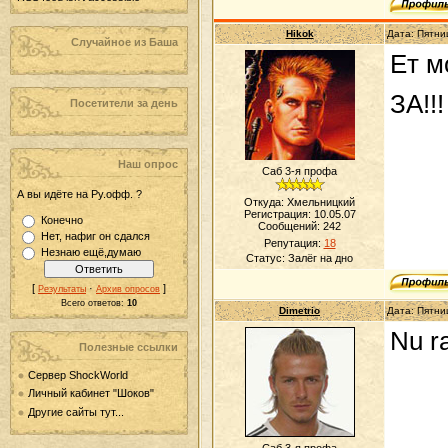
Hikok
Дата: Пятни
Случайное из Баша
Ет м
ЗА!!!
Посетители за день
Наш опрос
Саб 3-я профа
А вы идёте на Ру.офф. ?
Откуда: Хмельницкий
Регистрация: 10.05.07
Конечно
Сообщений:
242
Нет, нафиг он сдался
Репутация:
18
Незнаю ещё,думаю
Статус:
Залёг на дно
[
·
]
Результаты
Архив опросов
Всего ответов:
10
Dimetrio
Дата: Пятни
Nu ra
Полезные ссылки
Сервер ShockWorld
Личный кабинет "Шоков"
Другие сайты тут...