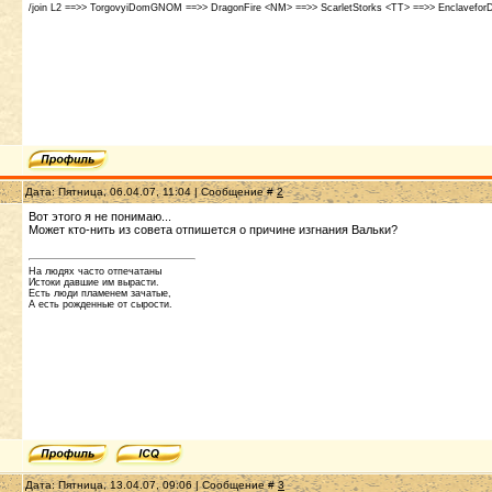
/join L2 ==>> TorgovyiDomGNOM ==>> DragonFire <NM> ==>> ScarletStorks <TT> ==>> EnclaveforDe
Дата: Пятница, 06.04.07, 11:04 | Сообщение #
2
Вот этого я не понимаю...
Может кто-нить из совета отпишется о причине изгнания Вальки?
На людях часто отпечатаны
Истоки давшие им вырасти.
Есть люди пламенем зачатые,
А есть рожденные от сырости.
Дата: Пятница, 13.04.07, 09:06 | Сообщение #
3