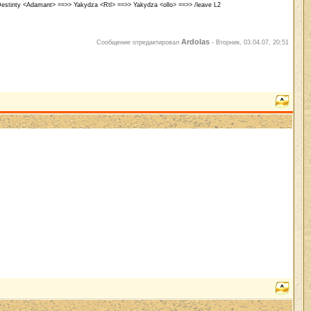
stinty <Adamant> ==>> Yakydza <Rtl> ==>> Yakydza <ollo> ==>> /leave L2
Ardolas
Сообщение отредактировал
-
Вторник, 03.04.07, 20:51