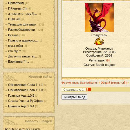
Приветик!)
[12]
ПРиветы :)))
[4]
а помните тему?)...
[3]
ETALON
[6]
Тема для флудеро...
[76]
Разнообразное ви...
[26]
Всякое
Создатель
[128]
Правила дорожног...
[1]
мега гейм
[4]
Откуда: Мурманск
кто где ?
[30]
Регистрация: 22.03.06
Сообщений:
2564
Доступ к закрыты...
[2]
Репутация:
64
Варианты "п...
[8]
Статус:
Залёг на дно
Новости сайта
Форум клана ScarletStorks
»
Общий (открытый)
»
Обновление Coda 1.1.1
[0]
1
Страница
1
из
1
Обновление Coda 1.1.0
[0]
Граница Ада 1.0.5
[0]
Gracia Plus на РуОффе
[0]
Граница Ада 1.0.4
[0]
Новости LinageII
RSS feed isn't accessible