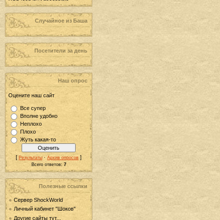
Случайное из Баша
Посетители за день
Наш опрос
Оцените наш сайт
Все супер
Вполне удобно
Неплохо
Плохо
Жуть какая-то
[
·
]
Результаты
Архив опросов
Всего ответов:
7
Полезные ссылки
Сервер ShockWorld
Личный кабинет "Шоков"
Другие сайты тут...