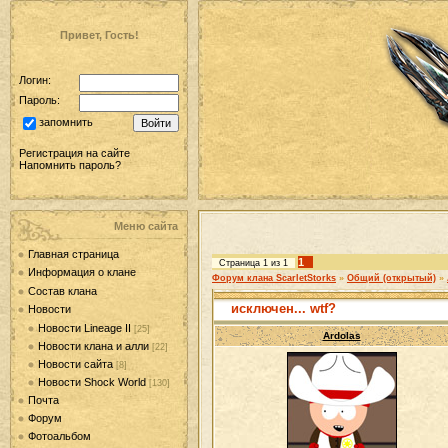
Привет, Гость!
Логин:
Пароль:
запомнить
Регистрация на сайте
Напомнить пароль?
Меню сайта
Главная страница
1
Страница
1
из
1
Информация о клане
Форум клана ScarletStorks
»
Общий (открытый)
»
Состав клана
исключен... wtf?
Новости
Новости Lineage II
[25]
Ardolas
Новости клана и алли
[22]
Новости сайта
[8]
Новости Shock World
[130]
Почта
Форум
Фотоальбом