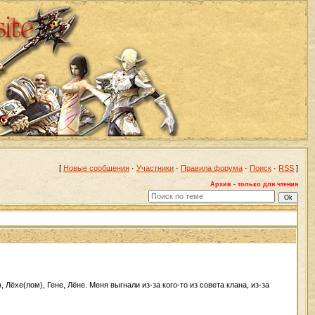
[
Новые сообщения
·
Участники
·
Правила форума
·
Поиск
·
RSS
]
Архив - только для чтения
Лёхе(лом), Гене, Лёне. Меня выгнали из-за кого-то из совета клана, из-за