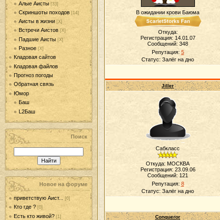
Алые Аисты
[33]
Скриншоты походов
В ожидании крови Баюма
[14]
Аисты в жизни
[Х]
Встречи Аистов
[Х]
Откуда:
Регистрация: 14.01.07
Падшие Аисты
[Х]
Сообщений:
348
Разное
[Х]
Репутация:
5
Кладовая сайтов
Статус:
Залёг на дно
Кладовая файлов
Прогноз погоды
Обратная связь
Jiller
Юмор
Баш
L2Баш
Поиск
Сабкласс
Откуда: МОСКВА
Регистрация: 23.09.06
Сообщений:
121
Репутация:
8
Новое на форуме
Статус:
Залёг на дно
приветствую Аист...
[0]
Кто где ?
[0]
Есть кто живой?
[1]
Conqueror