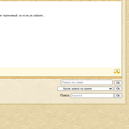
н терпеливый, но если уж забанит...
Поиск: