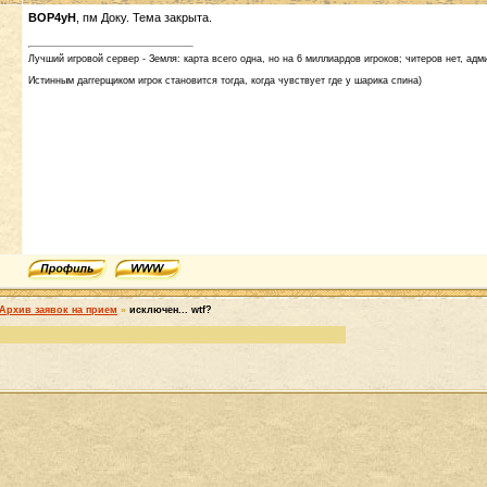
BOP4yH
, пм Доку. Тема закрыта.
Лучший игровой сервер - Земля: карта всего одна, но на 6 миллиардов игроков; читеров нет, адми
Истинным даггерщиком игрок становится тогда, когда чувствует где у шарика спина)
Архив заявок на прием
»
исключен... wtf?