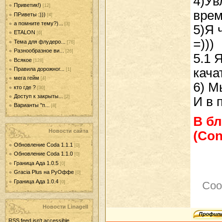
4)Ув
Приветик!)
[12]
врем
ПРиветы :)))
[4]
а помните тему?)...
[3]
5)Я 
ETALON
[6]
=)))
Тема для флудеро...
[76]
Разнообразное ви...
[26]
5.1 
Всякое
[128]
Правила дорожног...
кача
[1]
мега гейм
[4]
6) 
кто где ?
[30]
Доступ к закрыты...
[2]
И в 
Варианты "п...
[8]
В б
Новости сайта
(Con
Обновление Coda 1.1.1
[0]
Обновление Coda 1.1.0
[0]
Граница Ада 1.0.5
[0]
Gracia Plus на РуОффе
[0]
Граница Ада 1.0.4
[0]
Соо
Новости LinageII
RSS feed isn't accessible