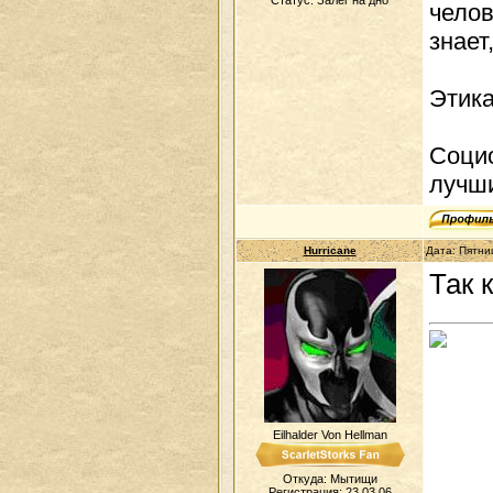
Статус:
Залёг на дно
челов
знает
Этика
Социо
лучши
Hurricane
Дата: Пятни
Так 
Eilhalder Von Hellman
Откуда: Мытищи
Регистрация: 23.03.06