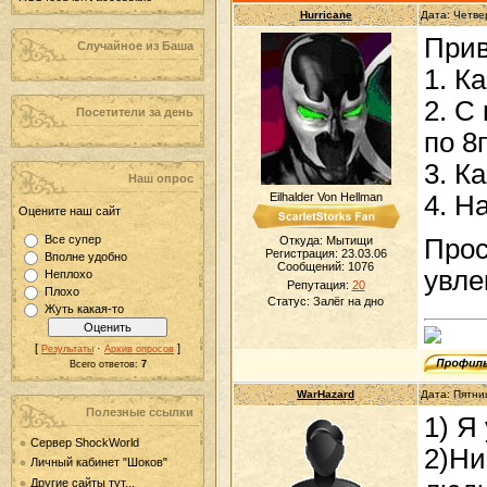
Hurricane
Дата: Четве
Прив
Случайное из Баша
1. К
2. С
Посетители за день
по 8
3. К
Наш опрос
Eilhalder Von Hellman
4. Н
Оцените наш сайт
Все супер
Прос
Откуда: Мытищи
Регистрация: 23.03.06
Вполне удобно
Сообщений:
1076
увле
Неплохо
Репутация:
20
Плохо
Статус:
Залёг на дно
Жуть какая-то
[
·
]
Результаты
Архив опросов
Всего ответов:
7
WarHazard
Дата: Пятни
Полезные ссылки
1) Я
Сервер ShockWorld
2)Ни
Личный кабинет "Шоков"
Другие сайты тут...