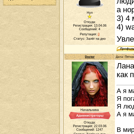
люди
а но
Нуп
3) 4
Откуда:
4) w
Регистрация: 13.04.06
Сообщений:
4
Репутация:
0
Увле
Статус:
Залёг на дно
Doctor
Дата: Пятни
Лана
как 
А я м
Я пог
Я люд
Начальника
А я м
Откуда:
Регистрация: 22.03.06
В мир
Сообщений:
1247