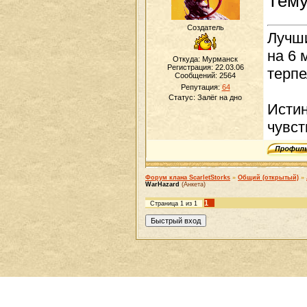
Тему
Создатель
Лучши
на 6 
Откуда: Мурманск
Регистрация: 22.03.06
терпе
Сообщений:
2564
Репутация:
64
Статус:
Залёг на дно
Истин
чувст
Форум клана ScarletStorks
»
Общий (открытый)
»
WarHazard
(Анкета)
1
Страница
1
из
1