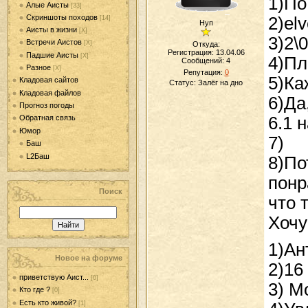
1)По
Алые Аисты
[33]
Скриншоты походов
2)el
[14]
Нуп
Аисты в жизни
[Х]
3)2\0
Встречи Аистов
[Х]
Откуда:
Регистрация: 13.04.06
Падшие Аисты
[Х]
4)Пл
Сообщений:
4
Разное
[Х]
Репутация:
0
5)Ка
Кладовая сайтов
Статус:
Залёг на дно
Кладовая файлов
6)Да
Прогноз погоды
6.1 
Обратная связь
Юмор
7)
Баш
L2Баш
8)По
понр
Поиск
что 
Хочу
1)Ан
Новое на форуме
2)16
приветствую Аист...
[0]
3) М
Кто где ?
[0]
Есть кто живой?
[1]