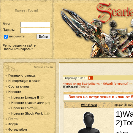
Привет, Гость!
Логин:
Пароль:
запомнить
Регистрация на сайте
Напомнить пароль?
Меню сайта
Главная страница
1
Страница
1
из
1
Информация о клане
Форум клана ScarletStorks
»
Общий (открытый)
»
Состав клана
WarHazard
(Анкета)
Новости
Заявка на вступление в клан от 
Новости Lineage II
[25]
Новости клана и алли
[22]
WarHazard
Дата: Четве
Новости сайта
[8]
1)Wa
Новости Shock World
[130]
Почта
2)То
Форум
Фотоальбом