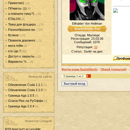
Приветик!)
[12]
ПРиветы :)))
[4]
а помните тему?)...
[3]
ETALON
[6]
Eilhalder Von Hellman
Тема для флудеро...
[76]
Разнообразное ви...
[26]
Всякое
Откуда: Мытищи
[128]
Регистрация: 23.03.06
Правила дорожног...
[1]
Сообщений:
1076
мега гейм
[4]
Репутация:
20
кто где ?
Статус:
Залёг на дно
[30]
Доступ к закрыты...
[2]
Варианты "п...
[8]
Форум клана ScarletStorks
»
Общий (открытый)
»
1
Новости сайта
Страница
1
из
1
Обновление Coda 1.1.1
[0]
Обновление Coda 1.1.0
[0]
Граница Ада 1.0.5
[0]
Gracia Plus на РуОффе
[0]
Граница Ада 1.0.4
[0]
Новости LinageII
RSS feed isn't accessible