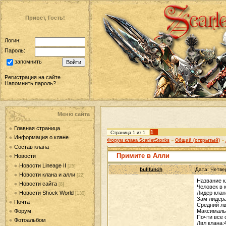
Привет, Гость!
Логин:
Пароль:
запомнить
Регистрация на сайте
Напомнить пароль?
Меню сайта
Главная страница
1
Страница
1
из
1
Информация о клане
Форум клана ScarletStorks
»
Общий (открытый)
»
Состав клана
Примите в Алли
Новости
Новости Lineage II
[25]
bullfunch
Дата: Четве
Новости клана и алли
[22]
Название к
Новости сайта
[8]
Человек в 
Новости Shock World
Лидер кла
[130]
Зам лидера
Почта
Средний лв
Форум
Максималь
Почти все 
Фотоальбом
Лвл клана: