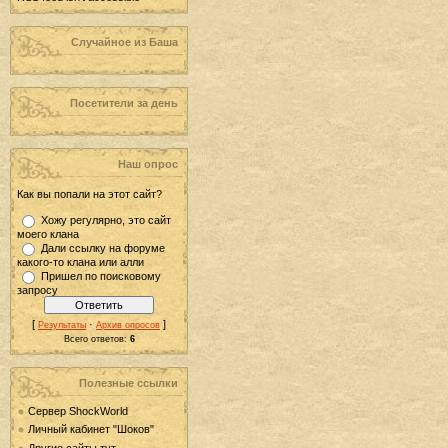
Случайное из Баша
Посетители за день
Наш опрос
Как вы попали на этот сайт?
Хожу регулярно, это сайт
моего клана
Дали ссылку на форуме
какого-то клана или алли
Пришел по поисковому
запросу
[
·
]
Результаты
Архив опросов
Всего ответов:
6
Полезные ссылки
Сервер ShockWorld
Личный кабинет "Шоков"
Другие сайты тут...