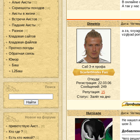
В онлайне с
Алые Аисты
[33]
А так у нас
Скриншоты походов
[14]
Аисты в жизни
[Х]
Встречи Аистов
[Х]
Dimetrio
Дата: Четве
Падшие Аисты
[Х]
Разное
a za, svyag
[Х]
vzglyad ponr
Кладовая сайтов
Кладовая файлов
Прогноз погоды
Обратная связь
Юмор
Баш
Саб 3-я профа
L2Баш
Откуда:
Регистрация: 22.03.06
Сообщений:
249
Поиск
Репутация:
15
Статус:
Залёг на дно
Hurricane
Дата: Четве
Новое на форуме
Не нашел и
шок-3.
приветствую Аист...
[0]
Добавлен
Кто где ?
[0]
--------------
Есть кто живой?
[1]
Чего реши