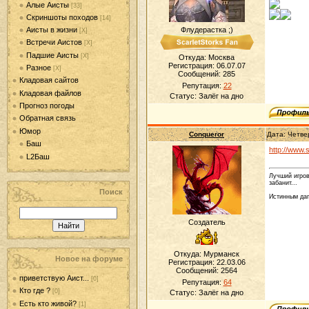
Алые Аисты
[33]
Скриншоты походов
[14]
Аисты в жизни
Флудерастка ;)
[Х]
Встречи Аистов
[Х]
Падшие Аисты
[Х]
Откуда: Москва
Регистрация: 06.07.07
Разное
[Х]
Сообщений:
285
Кладовая сайтов
Репутация:
22
Кладовая файлов
Статус:
Залёг на дно
Прогноз погоды
Обратная связь
Юмор
Conqueror
Дата: Четве
Баш
http://www.
L2Баш
Лучший игров
забанит...
Поиск
Истинным даг
Создатель
Откуда: Мурманск
Новое на форуме
Регистрация: 22.03.06
Сообщений:
2564
приветствую Аист...
[0]
Репутация:
64
Кто где ?
[0]
Статус:
Залёг на дно
Есть кто живой?
[1]