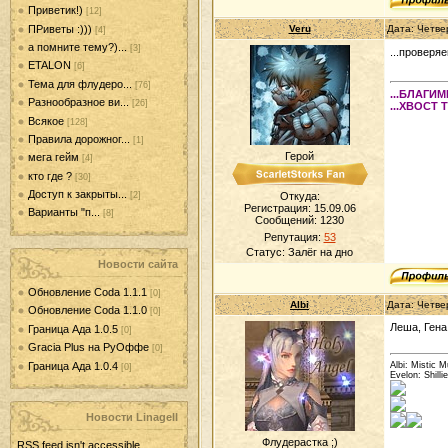
Приветик!)
[12]
ПРиветы :)))
Veru
Дата: Четве
[4]
а помните тему?)...
[3]
...провер
ETALON
[6]
Тема для флудеро...
[76]
...БЛАГИ
Разнообразное ви...
[26]
...ХВОСТ 
Всякое
[128]
Правила дорожног...
[1]
Герой
мега гейм
[4]
кто где ?
[30]
Доступ к закрыты...
Откуда:
[2]
Регистрация: 15.09.06
Варианты "п...
[8]
Сообщений:
1230
Репутация:
53
Статус:
Залёг на дно
Новости сайта
Обновление Coda 1.1.1
[0]
Albi
Дата: Четве
Обновление Coda 1.1.0
[0]
Леша, Гена
Граница Ада 1.0.5
[0]
Gracia Plus на РуОффе
[0]
Граница Ада 1.0.4
Albi: Mistic 
[0]
Evelon: Shill
Новости LinageII
Флудерастка ;)
RSS feed isn't accessible