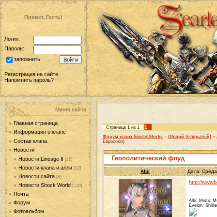
Привет, Гость!
Логин:
Пароль:
запомнить
Регистрация на сайте
Напомнить пароль?
Меню сайта
Главная страница
1
Страница
1
из
1
Информация о клане
Форум клана ScarletStorks
»
Общий (открытый)
»
Состав клана
Евросоюз)
Новости
Геополитический флуд
Новости Lineage II
[25]
Новости клана и алли
[22]
Albi
Дата: Среда
Новости сайта
[8]
http://wwwb
Новости Shock World
[130]
Почта
Albi: Mistic 
Форум
Evelon: Shill
Фотоальбом