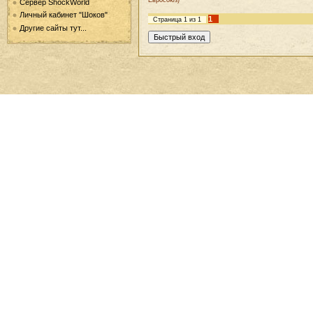
Евросоюз)
Сервер ShockWorld
Личный кабинет "Шоков"
1
Страница
1
из
1
Другие сайты тут...