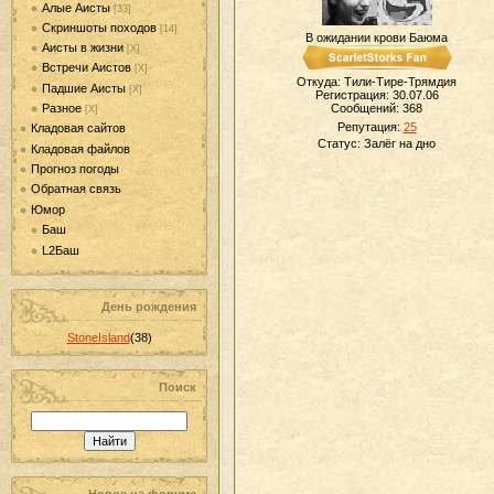
Алые Аисты
[33]
Скриншоты походов
[14]
В ожидании крови Баюма
Аисты в жизни
[Х]
Встречи Аистов
[Х]
Откуда: Тили-Тире-Трямдия
Падшие Аисты
[Х]
Регистрация: 30.07.06
Разное
Сообщений:
368
[Х]
Репутация:
25
Кладовая сайтов
Статус:
Залёг на дно
Кладовая файлов
Прогноз погоды
Обратная связь
Юмор
Баш
L2Баш
День рождения
StoneIsland
(38)
Поиск