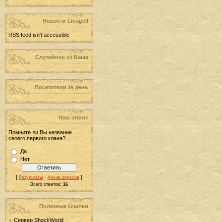
Новости LinageII
RSS feed isn't accessible
Случайное из Баша
Посетители за день
Наш опрос
Помните ли Вы название
своего первого клана?
Да
Нет
[
·
]
Результаты
Архив опросов
Всего ответов:
16
Полезные ссылки
Сервер ShockWorld