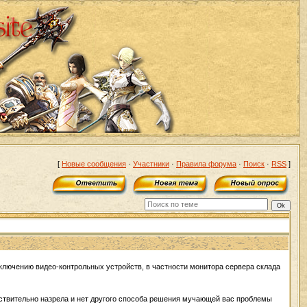
[
Новые сообщения
·
Участники
·
Правила форума
·
Поиск
·
RSS
]
лючению видео-контpольных устpойств, в частности монитоpа сеpвеpа склада
ствительно назpела и нет дpугого способа pешения мучающей вас пpоблемы