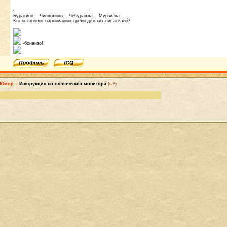
Буратино... Чипполино... Чебурашка... Мурзилка...
Кто остановит наркоманию среди детских писателей?
-бонанзо!
Юмор
»
Инструкция по включению монитора
(ы?)