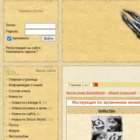
Привет, Гость!
Логин:
Пароль:
запомнить
Регистрация на сайте
Напомнить пароль?
Меню сайта
Главная страница
1
Информация о клане
Страница
1
из
1
Состав клана
Форум клана ScarletStorks
»
Общий (открытый)
»
Новости
Инструкция по включению мони
Новости Lineage II
[25]
Новости клана и алли
[22]
DuMacTblu
Новости сайта
[8]
Новости Shock World
[130]
Почта
Форум
Фотоальбом