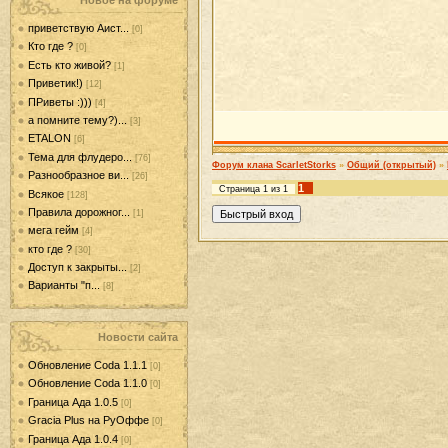
Новое на форуме
приветствую Аист...
[0]
Кто где ?
[0]
Есть кто живой?
[1]
Приветик!)
[12]
ПРиветы :)))
[4]
а помните тему?)...
[3]
ETALON
[6]
Тема для флудеро...
[76]
Форум клана ScarletStorks
»
Общий (открытый)
»
Разнообразное ви...
[26]
1
Страница
1
из
1
Всякое
[128]
Правила дорожног...
[1]
мега гейм
[4]
кто где ?
[30]
Доступ к закрыты...
[2]
Варианты "п...
[8]
Новости сайта
Обновление Coda 1.1.1
[0]
Обновление Coda 1.1.0
[0]
Граница Ада 1.0.5
[0]
Gracia Plus на РуОффе
[0]
Граница Ада 1.0.4
[0]