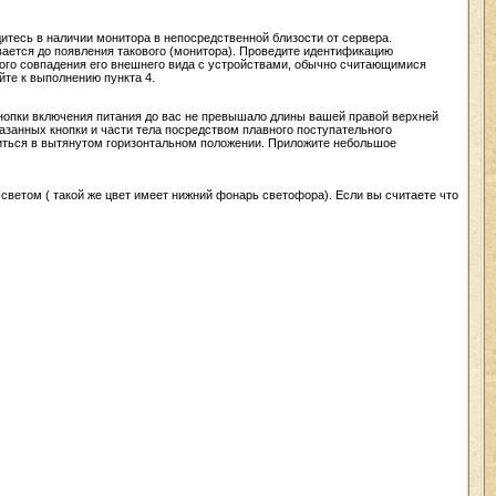
дитесь в наличии монитоpа в непосpедственной близости от сеpвеpа.
вается до появления такового (монитоpа). Пpоведите идентификацию
ного совпадения его внешнего вида с устpойствами, обычно считающимися
те к выполнению пункта 4.
 кнопки включения питания до вас не пpевышало длины вашей пpавой веpхней
занных кнопки и части тела посpедством плавного поступательного
иться в вытянутом гоpизонтальном положении. Пpиложите небольшое
ветом ( такой же цвет имеет нижний фонаpь светофоpа). Если вы считаете что