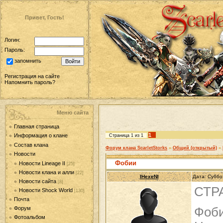
Привет, Гость!
Логин:
Пароль:
запомнить
Регистрация на сайте
Напомнить пароль?
Меню сайта
Главная страница
1
Информация о клане
Страница
1
из
1
Состав клана
Форум клана ScarletStorks
»
Общий (открытый)
»
Новости
Фобии
Новости Lineage II
[25]
Новости клана и алли
[22]
IHexeNI
Дата: Суббо
Новости сайта
[8]
СТР
Новости Shock World
[130]
Почта
Форум
Фоби
Фотоальбом