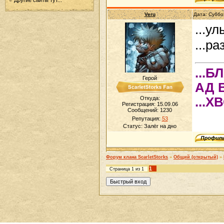
Veru
Дата: Суббо
...у
...р
...
Герой
АД 
Откуда:
...Х
Регистрация: 15.09.06
Сообщений:
1230
Репутация:
53
Статус:
Залёг на дно
Форум клана ScarletStorks
»
Общий (открытый)
»
1
Страница
1
из
1