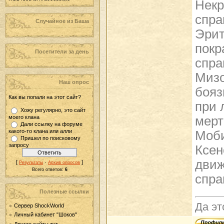
Некр
спра
Случайное из Баша
Эрит
покр
Посетители за день
спра
Мизо
Наш опрос
бояз
Как вы попали на этот сайт?
при 
Хожу регулярно, это сайт
моего клана
мерт
Дали ссылку на форуме
какого-то клана или алли
Моби
Пришел по поисковому
запросу
Ксен
движ
[
·
]
Результаты
Архив опросов
Всего ответов:
6
спра
Полезные ссылки
Да эт
Сервер ShockWorld
Личный кабинет "Шоков"
Другие сайты тут...