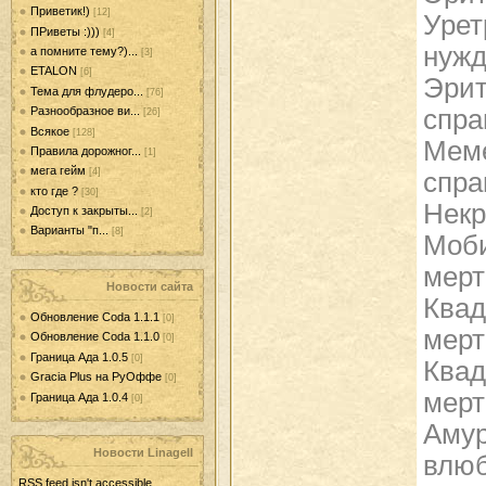
Приветик!)
[12]
Урет
ПРиветы :)))
[4]
нужд
а помните тему?)...
[3]
ETALON
[6]
Эрит
Тема для флудеро...
[76]
Разнообразное ви...
спра
[26]
Всякое
[128]
Меме
Правила дорожног...
[1]
мега гейм
[4]
спра
кто где ?
[30]
Некр
Доступ к закрыты...
[2]
Варианты "п...
[8]
Моби
мерт
Новости сайта
Квад
Обновление Coda 1.1.1
[0]
мерт
Обновление Coda 1.1.0
[0]
Граница Ада 1.0.5
[0]
Квад
Gracia Plus на РуОффе
[0]
мерт
Граница Ада 1.0.4
[0]
Амур
Новости LinageII
влюб
RSS feed isn't accessible