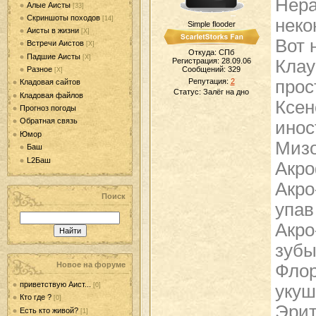
Нера
Алые Аисты
[33]
Скриншоты походов
[14]
неко
Simple flooder
Аисты в жизни
[Х]
Вот 
Встречи Аистов
[Х]
Откуда: СПб
Падшие Аисты
[Х]
Регистрация: 28.09.06
Клау
Разное
Сообщений:
329
[Х]
Репутация:
2
прос
Кладовая сайтов
Статус:
Залёг на дно
Кладовая файлов
Ксен
Прогноз погоды
Обратная связь
инос
Юмор
Мизо
Баш
L2Баш
Акро
Акро
Поиск
упав
Акро
зубы
Новое на форуме
Флор
приветствую Аист...
[0]
укуш
Кто где ?
[0]
Эрит
Есть кто живой?
[1]