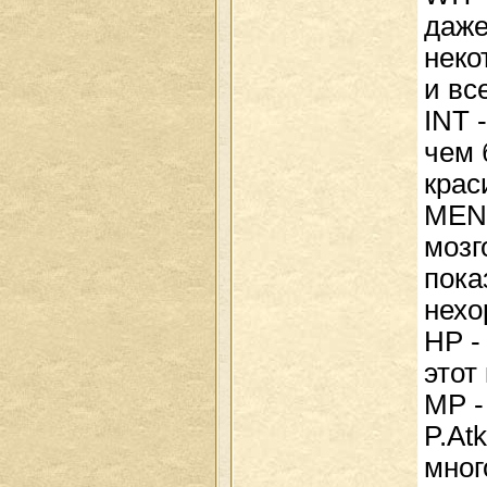
даже
неко
и вс
INT 
чем 
крас
MEN 
мозг
пока
нехо
HP -
этот
MP -
P.Atk
мног