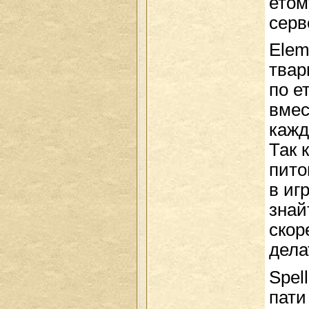
етом
серв
Elem
твар
по е
вмес
кажд
Так 
пито
в иг
знай
скор
дела
Spel
пати