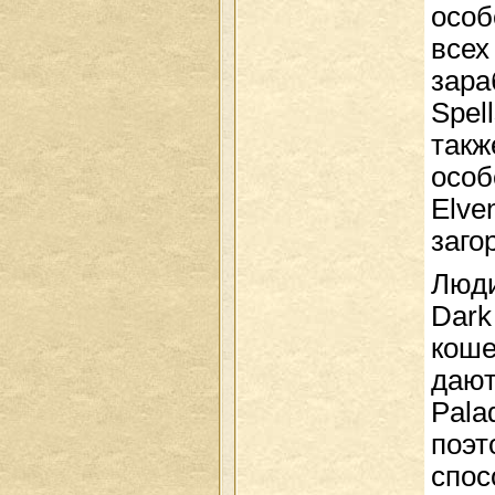
особ
всех
зара
Spel
такж
особ
Elven
заго
Люди
Dark
коше
дают
Pala
поэт
спос