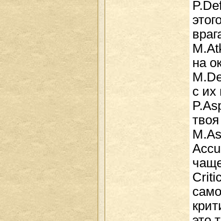
P.De
этог
враг
M.At
на о
M.De
с их
P.As
твоя
M.As
Accu
чаще
Crit
само
крит
это 