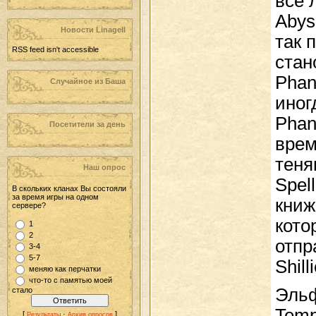
все 
Abys
Новости LinageII
так 
RSS feed isn't accessible
стан
Phan
Случайное из Баша
иног
Phan
Посетители за день
врем
теня
Наш опрос
Spel
В скольких кланах Вы состояли
за время игры на одном
книж
сервере?
кото
1
2
отпр
3-4
5-7
Shil
меняю как перчатки
что-то с памятью моей
Эльф
стало
Temp
[
·
]
Результаты
Архив опросов