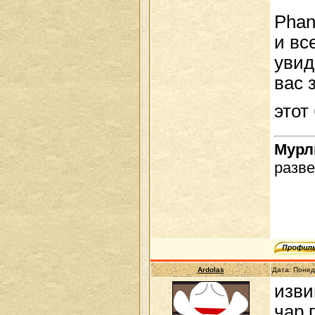
Phan
и вс
увид
вас 
этот
Мур
разве
Ardolas
Дата: Понед
изви
чар г