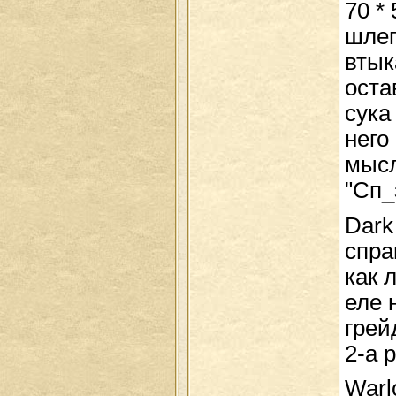
70 *
шлеп
втык
оста
сyка
него
мысл
"Сп_
Dark
спра
как 
еле 
грей
2-а р
Warlo