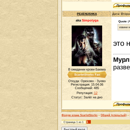
PE4ENUSHKA
Дата: Вторн
aka
Simpotyga
Quote
(A
извини к
это 
Мур
разве
В ожидании крови Баюма
Откуда: Орехово - Зуево
Регистрация: 15.04.06
Сообщений:
485
Репутация:
12
Статус:
Залёг на дно
Форум клана ScarletStorks
»
Общий (открытый)
»
1
Страница
1
из
1