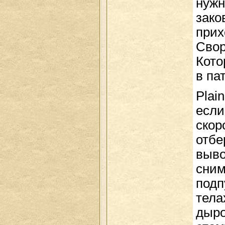
нужн
зако
прих
Свор
Кото
в па
Plai
если
скор
отбе
выво
сним
подп
тела
дыро