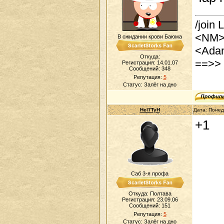
/join
<NM> 
В ожидании крови Баюма
<Adam
Откуда:
==>> 
Регистрация: 14.01.07
Сообщений:
348
Репутация:
5
Статус:
Залёг на дно
Hel7TyH
Дата: Понед
+1
Саб 3-я профа
Откуда: Полтава
Регистрация: 23.09.06
Сообщений:
151
Репутация:
5
Статус:
Залёг на дно