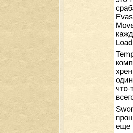
сраб
Evas
Move
кажд
Load
Temp
комп
хрен
один
что-
всег
Swor
прош
еще 