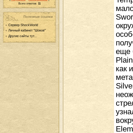
Всего ответов:
11
мало
Swor
Полезные ссылки
окру
Сервер ShockWorld
Личный кабинет "Шоков"
особ
Другие сайты тут...
полу
еще 
Plai
как 
мета
Silv
неож
стре
узна
вокру
Elem