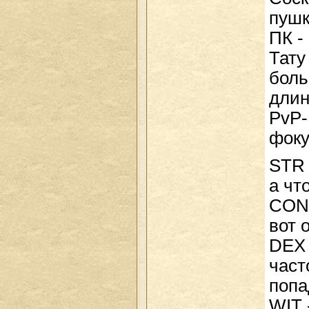
пушк
ПК -
Тату
боль
длин
PvP-
фоку
STR 
а чт
CON 
вот 
DEX 
част
попа
WIT 