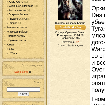
Алые Аисты
[33]
Скриншоты походов
Орки
[14]
Аисты в жизни
[Х]
Dest
Встречи Аистов
[Х]
Падшие Аисты
[Х]
убье
Разное
В ожидании крови Баюма
[Х]
Tyra
Кладовая сайтов
Кладовая файлов
Откуда: Орехово - Зуево
мяса
Регистрация: 15.04.06
Прогноз погоды
Сообщений:
485
Обратная связь
дого
Репутация:
12
Юмор
Статус:
Залёг на дно
Warc
Баш
L2Баш
со с
и вс
День рождения
Over
StoneIsland
(38)
игра
опят
Поиск
полу
Гном