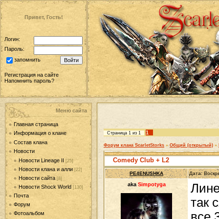
Привет, Гость!
Логин:
Пароль:
запомнить
Регистрация на сайте
Напомнить пароль?
Меню сайта
Главная страница
1
Информация о клане
Страница
1
из
1
Состав клана
Форум клана ScarletStorks
»
Общий (открытый)
»
Новости
Comedy Club + L2
Новости Lineage II
[25]
Новости клана и алли
[22]
PE4ENUSHKA
Дата: Воскр
Новости сайта
[8]
aka
Simpotyga
Лине
Новости Shock World
[130]
Почта
так 
Форум
все 
Фотоальбом