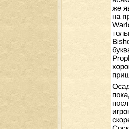
же я
на п
Warl
толь
Bish
букв
Prop
хоро
приш
Осад
пока
посл
игро
скор
Соск