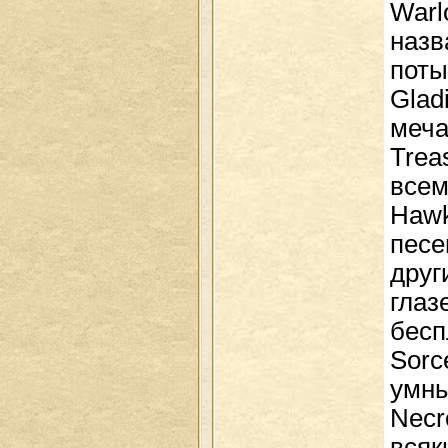
Warl
назв
поты
Glad
меча
Trea
всем
Hawk
песе
друг
глаз
бесп
Sorc
умны
Necr
всяк