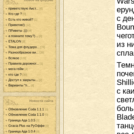
Wars
Новое на форуме
ерун
приветствую Аист...
[0]
Кто где ?
[0]
с де
Есть кто живой?
[1]
Boun
Приветик!)
[12]
ПРиветы :)))
[4]
чего
а помните тему?)...
[3]
ETALON
из н
[6]
Тема для флудеро...
[76]
спла
Разнообразное ви...
[26]
Всякое
[128]
Темн
Правила дорожног...
[1]
мега гейм
[4]
поче
кто где ?
[30]
Shill
Доступ к закрыты...
[2]
Варианты "п...
[8]
с ка
свет
Новости сайта
боль
Обновление Coda 1.1.1
[0]
Blad
Обновление Coda 1.1.0
[0]
Граница Ада 1.0.5
[0]
танц
Gracia Plus на РуОффе
[0]
Граница Ада 1.0.4
[0]