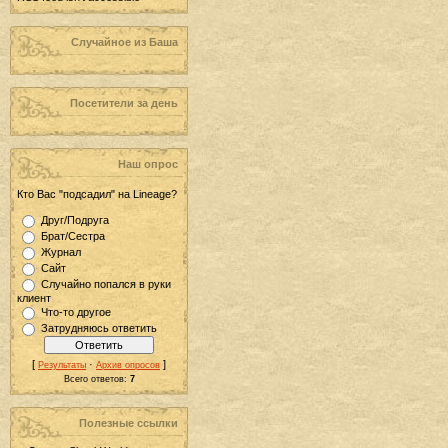
Случайное из Баша
Посетители за день
Наш опрос
Кто Вас "подсадил" на Lineage?
Друг/Подруга
Брат/Сестра
Журнал
Сайт
Случайно попался в руки
клиент
Что-то другое
Затрудняюсь ответить
[
·
]
Результаты
Архив опросов
Всего ответов:
7
Полезные ссылки