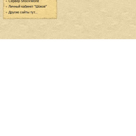
Сервер ShockWorld
Личный кабинет "Шоков"
Другие сайты тут...