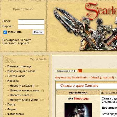
Привет, Гость!
Логин:
Пароль:
запомнить
Регистрация на сайте
Напомнить пароль?
Меню сайта
Главная страница
1
Информация о клане
Страница
1
из
1
Состав клана
Форум клана ScarletStorks
»
Общий (открытый)
»
Новости
Сказка о царе Салтане
Новости Lineage II
[25]
Новости клана и алли
[22]
PE4ENUSHKA
Дата: Среда
Новости сайта
[8]
aka
Simpotyga
Сказка о ц
Новости Shock World
[130]
2 часть вы
Почта
Добавлен
Форум
--------------
Вот и прод
Фотоальбом