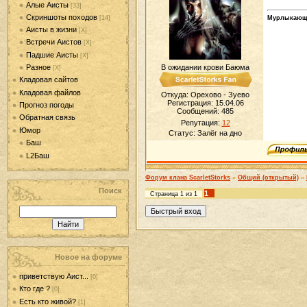
Алые Аисты
[33]
Скриншоты походов
[14]
Мурлыкающ
Аисты в жизни
[Х]
Встречи Аистов
[Х]
Падшие Аисты
[Х]
Разное
В ожидании крови Баюма
[Х]
Кладовая сайтов
Кладовая файлов
Откуда: Орехово - Зуево
Регистрация: 15.04.06
Прогноз погоды
Сообщений:
485
Обратная связь
Репутация:
12
Юмор
Статус:
Залёг на дно
Баш
L2Баш
Форум клана ScarletStorks
»
Общий (открытый)
»
Поиск
1
Страница
1
из
1
Новое на форуме
приветствую Аист...
[0]
Кто где ?
[0]
Есть кто живой?
[1]