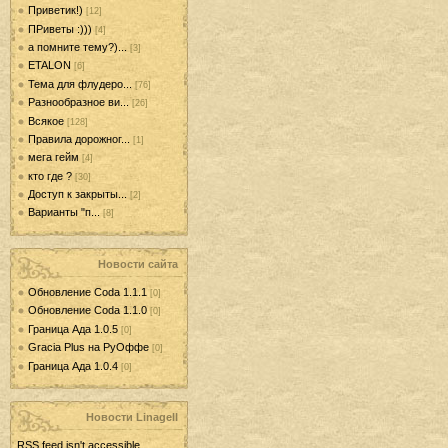
Приветик!)
[12]
ПРиветы :)))
[4]
а помните тему?)...
[3]
ETALON
[6]
Тема для флудеро...
[76]
Разнообразное ви...
[26]
Всякое
[128]
Правила дорожног...
[1]
мега гейм
[4]
кто где ?
[30]
Доступ к закрыты...
[2]
Варианты "п...
[8]
Новости сайта
Обновление Coda 1.1.1
[0]
Обновление Coda 1.1.0
[0]
Граница Ада 1.0.5
[0]
Gracia Plus на РуОффе
[0]
Граница Ада 1.0.4
[0]
Новости LinageII
RSS feed isn't accessible