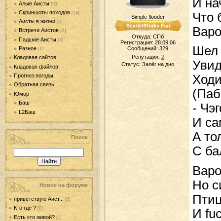
И на
Алые Аисты
[33]
Скриншоты походов
Что 
[14]
Simple flooder
Аисты в жизни
[Х]
Варо
Встречи Аистов
[Х]
Откуда: СПб
Падшие Аисты
[Х]
Регистрация: 28.09.06
Шел 
Разное
Сообщений:
329
[Х]
Репутация:
2
Кладовая сайтов
Увид
Статус:
Залёг на дно
Кладовая файлов
Прогноз погоды
Ходи
Обратная связь
(Паб
Юмор
Баш
- Чэ
L2Баш
И са
А то
Поиск
С ба
Варо
Но с
Новое на форуме
Птиц
приветствую Аист...
[0]
Кто где ?
[0]
И fu
Есть кто живой?
[1]