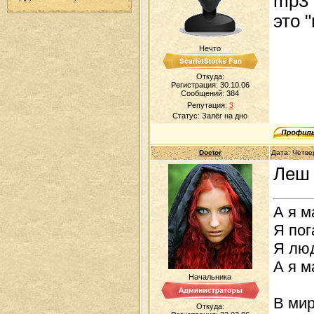
mp3 
это 
Нечто
Откуда:
Регистрация: 30.10.06
Сообщений:
384
Репутация:
3
Статус:
Залёг на дно
Doctor
Дата: Четве
Леш 
А я м
Я пог
Я люд
А я м
Начальника
В мир
Откуда: