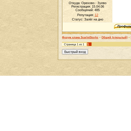
Откуда: Орехово - Зуево
Регистрация: 15.04.06
Сообщений:
485
Репутация:
12
Статус:
Залёг на дно
Форум клана ScarletStorks
»
Общий (открытый)
»
1
Страница
1
из
1