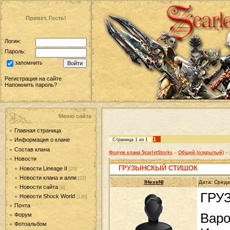
Привет, Гость!
Логин:
Пароль:
запомнить
Регистрация на сайте
Напомнить пароль?
Меню сайта
Главная страница
1
Информация о клане
Страница
1
из
1
Состав клана
Форум клана ScarletStorks
»
Общий (открытый)
»
Новости
ГРУЗЫНСКЫЙ СТИШОК
Новости Lineage II
[25]
Новости клана и алли
[22]
IHexeNI
Дата: Среда
Новости сайта
[8]
ГРУ
Новости Shock World
[130]
Почта
Варо
Форум
Фотоальбом