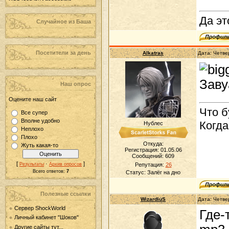
Да эт
Случайное из Баша
Посетители за день
Alkatras
Дата: Четве
Заву
Наш опрос
Оцените наш сайт
Что б
Все супер
Вполне удобно
Когда
Нублес
Неплохо
Плохо
Откуда:
Жуть какая-то
Регистрация: 01.05.06
Сообщений:
609
[
·
]
Результаты
Архив опросов
Репутация:
26
Всего ответов:
7
Статус:
Залёг на дно
Полезные ссылки
WizardiuS
Дата: Четве
Сервер ShockWorld
Где-
Личный кабинет "Шоков"
Другие сайты тут...