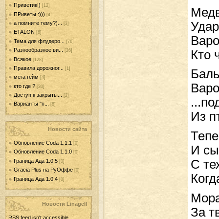
Приветик!)
[12]
Медв
ПРиветы :)))
[4]
Удар
а помните тему?)...
[3]
ETALON
[6]
Варо
Тема для флудеро...
[76]
Разнообразное ви...
Кто ч
[26]
Всякое
[128]
Правила дорожног...
[1]
Баль
мега гейм
[4]
Варо
кто где ?
[30]
Доступ к закрыты...
[2]
...п
Варианты "п...
[8]
Из п
Новости сайта
Тепе
Обновление Coda 1.1.1
[0]
И сы
Обновление Coda 1.1.0
[0]
С те
Граница Ада 1.0.5
[0]
Gracia Plus на РуОффе
[0]
Когд
Граница Ада 1.0.4
[0]
Мора
Новости LinageII
За т
RSS feed isn't accessible