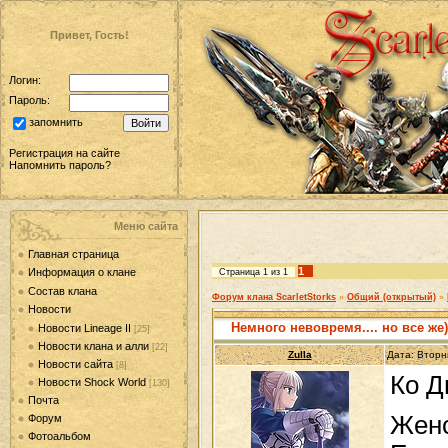
Привет, Гость!
Логин:
Пароль:
запомнить
Регистрация на сайте
Напомнить пароль?
Меню сайта
Главная страница
1
Информация о клане
Страница
1
из
1
Состав клана
Форум клана ScarletStorks
»
Общий (открытый)
»
Новости
Немного невовремя.... но все же)
Новости Lineage II
[25]
Новости клана и алли
[22]
Zulla
Дата: Вторн
Новости сайта
[8]
Ко Д
Новости Shock World
[130]
Почта
Жен
Форум
Фотоальбом