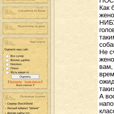
ПОС
Как 
Случайное из Баша
жено
НИБУ
Посетители за день
голо
таки
Наш опрос
соба
Оцените наш сайт
Не с
Все супер
жено
Вполне удобно
Неплохо
вам,
Плохо
врем
Жуть какая-то
ожид
[
·
]
Результаты
Архив опросов
Всего ответов:
7
таки
А во
Полезные ссылки
напо
Сервер ShockWorld
Личный кабинет "Шоков"
клас
Другие сайты тут...