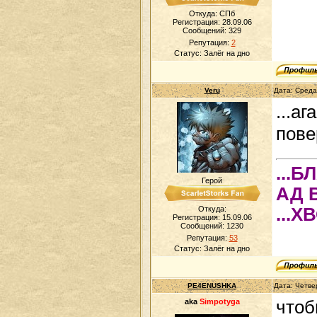
Откуда: СПб
Регистрация: 28.09.06
Сообщений:
329
Репутация:
2
Статус:
Залёг на дно
Veru
Дата: Среда
...а
пове
...
Герой
АД 
Откуда:
...Х
Регистрация: 15.09.06
Сообщений:
1230
Репутация:
53
Статус:
Залёг на дно
PE4ENUSHKA
Дата: Четве
aka
Simpotyga
чтоб