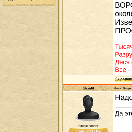
ВОРО
окол
Изве
ПРОС
Тысяч
Разру
Десят
Все - 
IHexeNI
Дата: Вторн
Надо
Да эт
Simple flooder