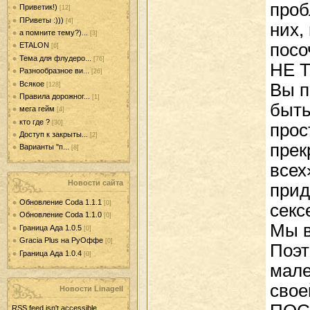
проб
Приветик!)
[12]
ПРиветы :)))
[4]
них,
а помните тему?)...
[3]
пос
ETALON
[6]
Тема для флудеро...
[76]
НЕ 
Разнообразное ви...
[26]
Всякое
Вы п
[128]
Правила дорожног...
[1]
быть
мега гейм
[4]
кто где ?
[30]
прос
Доступ к закрыты...
[2]
прек
Варианты "п...
[8]
всех
Новости сайта
прид
Обновление Coda 1.1.1
[0]
секс
Обновление Coda 1.1.0
[0]
Мы в
Граница Ада 1.0.5
[0]
Gracia Plus на РуОффе
[0]
Поэт
Граница Ада 1.0.4
[0]
мале
свое
Новости LinageII
RSS feed isn't accessible