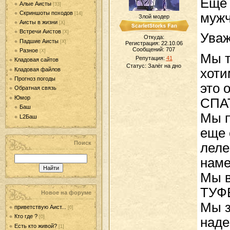
Еще 
Алые Аисты
[33]
Скриншоты походов
мужч
[14]
Злой модер
Аисты в жизни
[Х]
Встречи Аистов
[Х]
Уваж
Откуда:
Падшие Аисты
[Х]
Регистрация: 22.10.06
Сообщений:
707
Разное
[Х]
Мы т
Репутация:
41
Кладовая сайтов
Статус:
Залёг на дно
Кладовая файлов
хоти
Прогноз погоды
это 
Обратная связь
Юмор
СПА
Баш
Мы п
L2Баш
еще 
Поиск
леле
наме
Мы 
ТУФ
Новое на форуме
Мы з
приветствую Аист...
[0]
Кто где ?
[0]
наде
Есть кто живой?
[1]