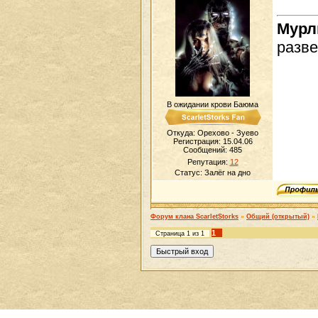
Мур
разве
В ожидании крови Баюма
Откуда: Орехово - Зуево
Регистрация: 15.04.06
Сообщений:
485
Репутация:
12
Статус:
Залёг на дно
Форум клана ScarletStorks
»
Общий (открытый)
»
1
Страница
1
из
1