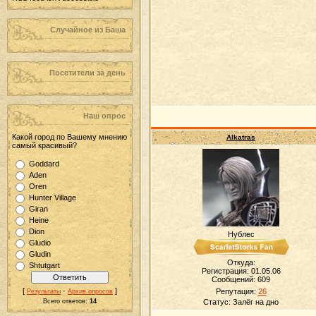
Случайное из Баша
Посетители за день
Наш опрос
Какой город по Вашему мнению
Alkatras
самый красивый?
Goddard
Aden
Oren
Hunter Village
Giran
Heine
Dion
Нублес
Gludio
Gludin
Откуда:
Shtutgart
Регистрация: 01.05.06
Сообщений:
609
[
·
]
Репутация:
26
Результаты
Архив опросов
Всего ответов:
14
Статус:
Залёг на дно