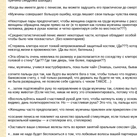
причина синдрома шахида!)
«Когда вы имеете дело с пенисом, вы можете задушить его практически до смерти
«Мужчины совершают большую ошибку, когда лишают свои пальцы чувства юмора»
«Некоторые пары предпочитают, чтобы женщина сидела на груди мужчины с расст
женщины обращена лицом прямо на юг (в то время как голова мужчины ориентир
человека, держа в руках компас и четко ориентируя себя по местности???)
«Среднестатистический пенис имеет некоторые части, которые обладают особой 
чтобы было чем похвастать». (Без коментариев)
«Стержень клитора носит тонкий непромокаемый защитный костюм, (Да???) кот
невзгод жизни в промежности». (Да вы поэт, батенька.)
«Эта область очень невелика по размеру и располагается по соседству с клиторо
головой о стену* Где?? Где там дверь, тем более, парадная??)
«мы, мужчины, учимся мастурбировать, пока пьем чай» (Знаешь, сыночка, бывае
согните пальцы рук так, как будто вы молите бога о том, чтобы только что подп
банковском счету, с той только разницей, что держать вы будете не чек, а мужско
не была развращена, не позволю себе сделать с чеком ТАКОЕ…)
«…затем подтягивайте руку по направлению в груди мужчины так, словно вы пы
на кожу живота» (Если честно, никак не могу это откомментировать, потому что 
«Воспользуйтесь вашей счастливой рукой для того, чтобы натянуть кожу у основ
видимо, дань политкорректности. Но — счастливая рука? Это что, та, пальцы ко
«Женщины часто предполагают, что пенис мужчины приклеен или прикреплен сте
«сосание пениса не повлияет на качество оральной стимуляции, если только муж
морозильной камеры — и степлером его, степлером)
«Заставьте ваши слюнные железы петь во время занятий оральным сексом» (Да,
«…вам не надо будет беспокоиться о том, что лобковые волосы вашей партнер