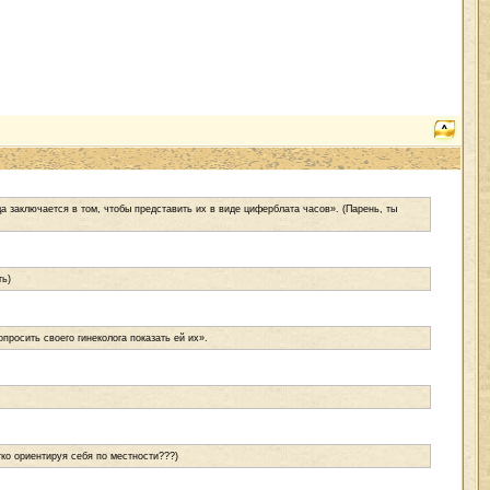
заключается в том, чтобы представить их в виде циферблата часов». (Парень, ты
ть)
просить своего гинеколога показать ей их».
тко ориентируя себя по местности???)