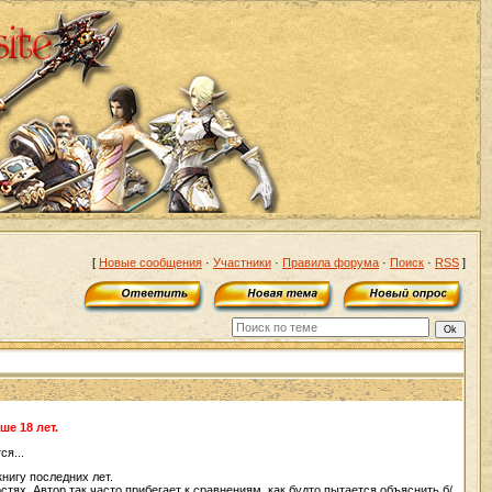
[
Новые сообщения
·
Участники
·
Правила форума
·
Поиск
·
RSS
]
е 18 лет.
ся...
нигу последних лет.
стях. Автор так часто прибегает к сравнениям, как будто пытается объяснить б/