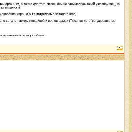
й организм, а также для того, чтобы они не занимались такой ужасной вещью,
тах питания»)
енование хорошо бы смотрелось в каталоге Ikea)
да не встанет между женщиной и ее лошадью» (Тяжелое детство, деревянные
н терпеливый, но если уж забанит...