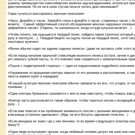
ушмену преимущество новосибирских валенок над магаданскими, используя при 
девственников. Но ее ни в коем случае нельзя читать девственникам!!!
Глава «учиться массировать женские гениталии»
«Часы. Думайте о часах. Закройте глаза и думайте о часах, старинных часах с 
можете… Самый эффективный способ обследования женских наружных половых ор
циферблата часов». (Парень, ты шизанешься, когда оттуда кукушка вылезет…)
«Чтобы понять, как ощущается твердый пенис, найдите парня (логично) который у
руку в локте(упс…). Твердый бицепс на ощупь похож на твердый пенис, хотя тако
некоторых мужчин»
«Яички обычно сидят на заднем сиденье пениса». (даже не пытаюсь себе этого п
«Если перед началом оральной стимуляции мужского пениса (кстати, зачем в дан
рот немного зубной пасты, то это поможет вам справиться с нежелательным прив
«Пушок с подветренной стороны» — один из подзаголовков подробного описания 
«Упражнение по вращению клитора зависит от его размера и расположения, а так
хвоста нервно курят в коридоре)
«В нашей культуре женские гениталии обычно завернуты во все, что угодно, от ш
понимаю…)
«Одни клиторы буквально срываются с места вам навстречу, чтобы пожать вам р
«Клитор часто располагается таким образом, чтобы тереться носом о входящий 
руку…)
«Если вам повезло и вы пробовали заниматься сексом с разными женщинами и дел
влагалища устроены одинаково». (Мда, не все йогурты одинаково полезны…)
«Если женщина не знает, где у нее яичники, то во время следующего осмотра она 
банку?)
«Одни люди испытывают оргазм, когда любимый человек целует им шею или спину