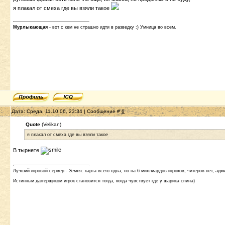
я плакал от смеха где вы взяли такое
Мурлыкающая
- вот с кем не страшно идти в разведку :) Умница во всем.
Дата: Среда, 11.10.06, 23:34 | Сообщение #
6
Quote
(Velikan)
я плакал от смеха где вы взяли такое
В тырнете
Лучший игровой сервер - Земля: карта всего одна, но на 6 миллиардов игроков; читеров нет, адми
Истинным даггерщиком игрок становится тогда, когда чувствует где у шарика спина)