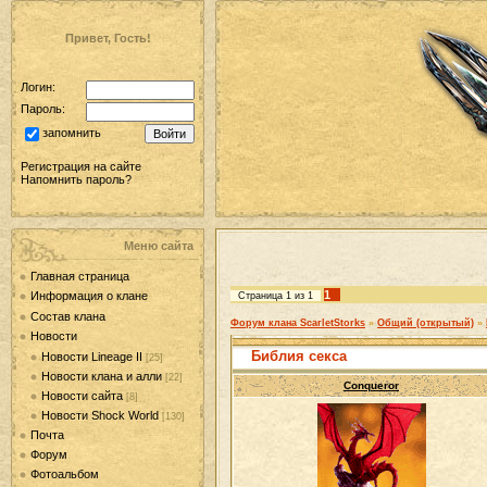
Привет, Гость!
Логин:
Пароль:
запомнить
Регистрация на сайте
Напомнить пароль?
Меню сайта
Главная страница
1
Информация о клане
Страница
1
из
1
Состав клана
Форум клана ScarletStorks
»
Общий (открытый)
»
Новости
Библия секса
Новости Lineage II
[25]
Новости клана и алли
[22]
Conqueror
Новости сайта
[8]
Новости Shock World
[130]
Почта
Форум
Фотоальбом