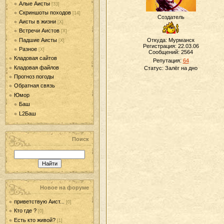
Алые Аисты
[33]
Скриншоты походов
[14]
Создатель
Аисты в жизни
[Х]
Встречи Аистов
[Х]
Падшие Аисты
Откуда: Мурманск
[Х]
Регистрация: 22.03.06
Разное
[Х]
Сообщений:
2564
Кладовая сайтов
Репутация:
64
Кладовая файлов
Статус:
Залёг на дно
Прогноз погоды
Обратная связь
Юмор
Баш
L2Баш
Поиск
Новое на форуме
приветствую Аист...
[0]
Кто где ?
[0]
Есть кто живой?
[1]