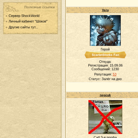
Полезные ссылки
Veru
Сервер ShockWorld
Личный кабинет "Шоков"
Другие сайты тут...
Герой
Откуда:
Регистрация: 15.09.06
Сообщений:
1230
Репутация:
53
Статус:
Залёг на дно
nepcuk
Саб 3-я профа