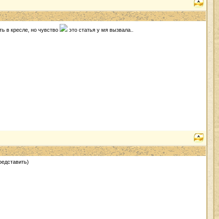
ть в кресле, но чувство
это статья у мя вызвала..
редставить)