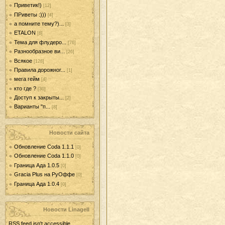
Приветик!)
[12]
ПРиветы :)))
[4]
а помните тему?)...
[3]
ETALON
[6]
Тема для флудеро...
[76]
Разнообразное ви...
[26]
Всякое
[128]
Правила дорожног...
[1]
мега гейм
[4]
кто где ?
[30]
Доступ к закрыты...
[2]
Варианты "п...
[8]
Новости сайта
Обновление Coda 1.1.1
[0]
Обновление Coda 1.1.0
[0]
Граница Ада 1.0.5
[0]
Gracia Plus на РуОффе
[0]
Граница Ада 1.0.4
[0]
Новости LinageII
RSS feed isn't accessible