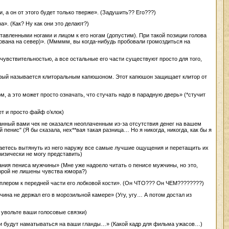
, а он от этого будет только тверже». (Задушить?? Его???)
. (Как? Ну как они это делают?)
авленными ногами и лицом к его ногам (допустим). При такой позиции голова
ована на север)». (Ммммм, вы когда-нибудь пробовали громоздиться на
чувствительностью, а все остальные его части существуют просто для того,
орый называется клиторальным капюшоном. Этот капюшон защищает клитор от
м, а это может просто означать, что стучать надо в парадную дверь» (*стучит
т и просто файф о’клок)
исанный вами чек не оказался неоплаченным из-за отсутствия денег на вашем
й пенис" (Я бы сказала, нех**вая такая разница… Но я никогда, никогда, как бы я
таетесь вытянуть из него наружу все самые лучшие ощущения и перетащить их
физически не могу представить)
ания пениса мужчины» (Мне уже надоело читать о пенисе мужчины, но это,
торой не лишены чувства юмора?)
плером к передней части его лобковой кости». (Он ЧТО??? Он ЧЕМ????????)
чина не держал его в морозильной камере» (Угу, угу… А потом достал из
 увольте ваши голосовые связки)
ши будут наматываться на ваши гланды…» (Какой кадр для фильма ужасов…)