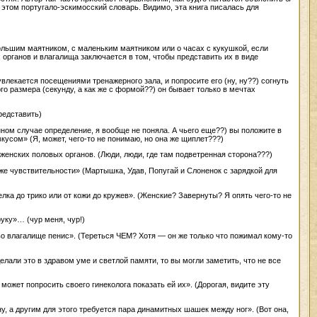
этом португало-эскимосский словарь. Видимо, эта книга писалась для
большим маятником, с маленьким маятником или о часах с кукушкой, если
ганов и влагалища заключается в том, чтобы представить их в виде
влекается посещениями тренажерного зала, и попросите его (ну, ну??) согнуть
го размера (секунду, а как же с формой??) он бывает только в мечтах
редставить)
ном случае определение, я вообще не поняла. А чьего еще??) вы положите в
кусом» (Я, может, чего-то не понимаю, но она же щиплет???)
женских половых органов. (Люди, люди, где там подветренная сторона???)
же чувствительности» (Мартышка, Удав, Попугай и Слоненок с зарядкой для
елка до трико или от кожи до кружев». (Женские? Завернуты? Я опять чего-то не
уку»… (чур меня, чур!)
во влагалище пенис». (Тереться ЧЕМ? Хотя — он же только что пожимал кому-то
али это в здравом уме и светлой памяти, то вы могли заметить, что не все
может попросить своего гинеколога показать ей их». (Дорогая, видите эту
, а другим для этого требуется пара динамитных шашек между ног». (Вот она,