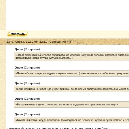
Дата: Среда, 11.10.06, 22:11 | Сообщение #
5
Quote
(Conqueror)
Самый эффективный способ обследования женских наружных половых органов и влагалища 
шизанешься, когда оттуда кукушка вылезет…)
Quote
(Conqueror)
«Яички обычно сидят на заднем сиденье пениса». (даже не пытаюсь себе этого представи
Quote
(Conqueror)
«Если женщина не знает, где у нее яичники, то во время следующего осмотра она может по
Quote
(Conqueror)
«Когда вы имеете дело с пенисом, вы можете задушить его практически до смерти
Quote
(Conqueror)
Ммммм, вы когда-нибудь пробовали громоздиться на человека, держа в руках компас и че
рулевые фразы есть конечно еще, их масса, но продолжать не буду,