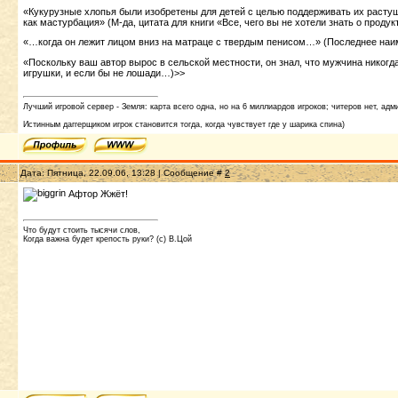
«Кукурузные хлопья были изобретены для детей с целью поддерживать их растущи
как мастурбация» (М-да, цитата для книги «Все, чего вы не хотели знать о продук
«…когда он лежит лицом вниз на матраце с твердым пенисом…» (Последнее наим
«Поскольку ваш автор вырос в сельской местности, он знал, что мужчина никог
игрушки, и если бы не лошади…)>>
Лучший игровой сервер - Земля: карта всего одна, но на 6 миллиардов игроков; читеров нет, адми
Истинным даггерщиком игрок становится тогда, когда чувствует где у шарика спина)
Дата: Пятница, 22.09.06, 13:28 | Сообщение #
2
Афтор Жжёт!
Что будут стоить тысячи слов,
Когда важна будет крепость руки? (с) В.Цой