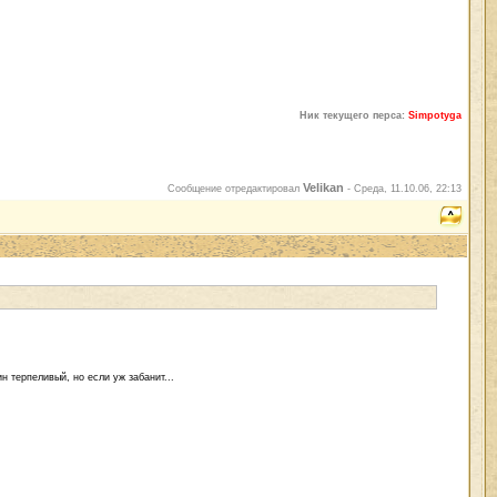
Ник текущего перса:
Simpotyga
Velikan
Сообщение отредактировал
-
Среда, 11.10.06, 22:13
н терпеливый, но если уж забанит...