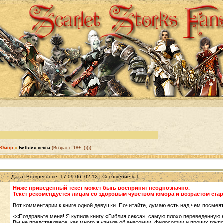
Юмор
»
Библия секса
(Возраст: 18+ ;)))))
Дата: Воскресенье, 17.09.06, 02:12 | Сообщение #
1
Ниже приведенный текст может быть воспринят неоднозначно.
Текст рекомендуется лицам со здоровым чувством юмора и возрастом старш
Вот комментарии к книге одной девушки. Почитайте, думаю есть над чем посмеят
<<Поздравьте меня! Я купила книгу «Библия секса», самую плохо переведенную к
Вы не представляете, как много я узнала об анатомии, философии и прочих глупо