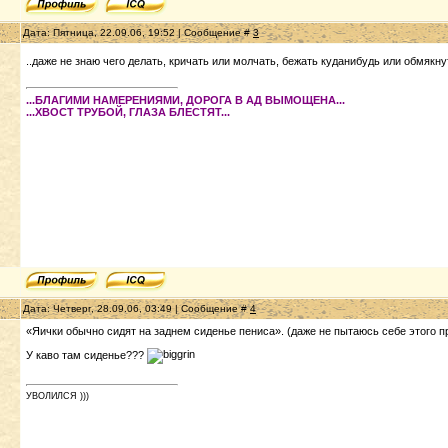
Дата: Пятница, 22.09.06, 19:52 | Сообщение #
3
..даже не знаю чего делать, кричать или молчать, бежать куданибудь или обмякну
...БЛАГИМИ НАМЕРЕНИЯМИ, ДОРОГА В АД ВЫМОЩЕНА...
...ХВОСТ ТРУБОЙ, ГЛАЗА БЛЕСТЯТ...
Дата: Четверг, 28.09.06, 03:49 | Сообщение #
4
«Яички обычно сидят на заднем сиденье пениса». (даже не пытаюсь себе этого п
У каво там сиденье???
УВОЛИЛСЯ )))