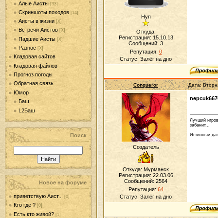
Алые Аисты
[33]
Скриншоты походов
[14]
Нуп
Аисты в жизни
[Х]
Встречи Аистов
[Х]
Откуда:
Регистрация: 15.10.13
Падшие Аисты
[Х]
Сообщений:
3
Разное
[Х]
Репутация:
0
Кладовая сайтов
Статус:
Залёг на дно
Кладовая файлов
Прогноз погоды
Обратная связь
Conqueror
Дата: Вторн
Юмор
nepcuk667
Баш
L2Баш
Лучший игров
забанит...
Поиск
Истинным даг
Создатель
Откуда: Мурманск
Регистрация: 22.03.06
Сообщений:
2564
Новое на форуме
Репутация:
64
приветствую Аист...
Статус:
Залёг на дно
[0]
Кто где ?
[0]
Есть кто живой?
[1]