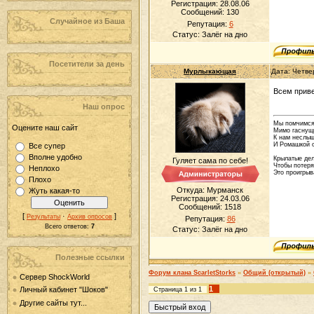
Регистрация: 28.08.06
Сообщений:
130
Случайное из Баша
Репутация:
6
Статус:
Залёг на дно
Посетители за день
Мурлыкающая
Дата: Четве
Всем прив
Наш опрос
Мы помчимся
Оцените наш сайт
Мимо гаснущи
К нам неслыш
И Ромашкой о
Все супер
Вполне удобно
Крылатые дел
Гуляет сама по себе!
Чтобы потеря
Неплохо
Это проигрыв
Плохо
Откуда: Мурманск
Жуть какая-то
Регистрация: 24.03.06
Сообщений:
1518
[
·
]
Результаты
Архив опросов
Репутация:
86
Всего ответов:
7
Статус:
Залёг на дно
Полезные ссылки
Форум клана ScarletStorks
»
Общий (открытый)
»
Сервер ShockWorld
1
Личный кабинет "Шоков"
Страница
1
из
1
Другие сайты тут...