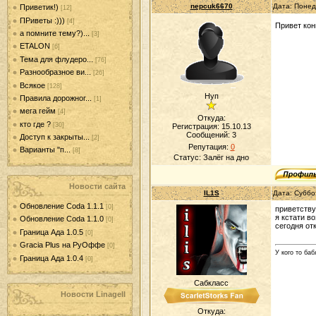
nepcuk6670
Дата: Понед
Приветик!)
[12]
ПРиветы :)))
[4]
Привет ко
а помните тему?)...
[3]
ETALON
[6]
Тема для флудеро...
[76]
Разнообразное ви...
[26]
Всякое
[128]
Нуп
Правила дорожног...
[1]
мега гейм
[4]
Откуда:
кто где ?
[30]
Регистрация: 15.10.13
Сообщений:
3
Доступ к закрыты...
[2]
Репутация:
0
Варианты "п...
[8]
Статус:
Залёг на дно
Новости сайта
IL1S
Дата: Суббо
Обновление Coda 1.1.1
[0]
приветствую
я кстати в
Обновление Coda 1.1.0
[0]
сегодня от
Граница Ада 1.0.5
[0]
Gracia Plus на РуОффе
[0]
У кого то баб
Граница Ада 1.0.4
[0]
Сабкласс
Новости LinageII
Откуда: