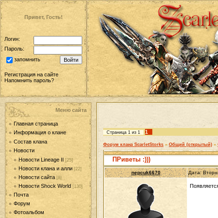
Привет, Гость!
Логин:
Пароль:
запомнить
Регистрация на сайте
Напомнить пароль?
Меню сайта
Главная страница
1
Информация о клане
Страница
1
из
1
Состав клана
Форум клана ScarletStorks
»
Общий (открытый)
»
Новости
ПРиветы :)))
Новости Lineage II
[25]
Новости клана и алли
[22]
nepcuk6670
Дата: Вторн
Новости сайта
[8]
Новости Shock World
Появляется
[130]
Почта
Форум
Фотоальбом