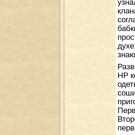
узна
клан
согл
бабк
прос
духе
знаю
Разв
НР к
одет
соши
приг
Перв
Втор
перв