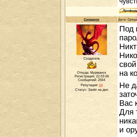
чувст
Conqueror
Дата: Среда
Под 
паро
Никт
Нико
Создатель
свой
на к
Откуда: Мурманск
Регистрация: 22.03.06
Сообщений:
2564
Не д
Репутация:
64
Статус:
Залёг на дно
зато
Вас 
Для 
ника
и ор