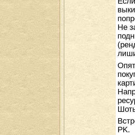
Если
выки
попр
Не з
подн
(рен
лиши
Опят
поку
карт
Напр
ресу
Шоты
Встр
PK.