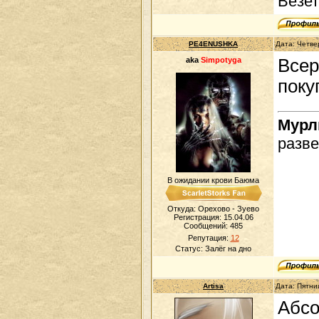
Везе
PE4ENUSHKA
Дата: Четве
aka
Simpotyga
Всер
поку
Мур
разве
В ожидании крови Баюма
Откуда: Орехово - Зуево
Регистрация: 15.04.06
Сообщений:
485
Репутация:
12
Статус:
Залёг на дно
Artisa
Дата: Пятни
Абсо