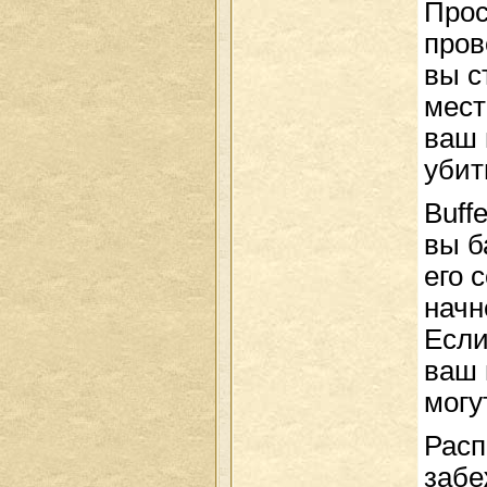
Прос
пров
вы с
мест
ваш 
убит
Buff
вы б
его 
начн
Если
ваш 
могу
Расп
забе