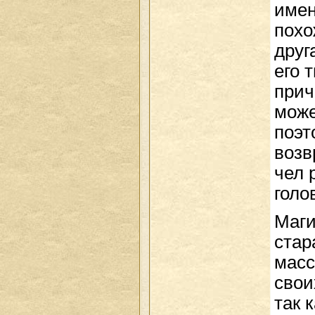
имен
похо
друг
его 
прич
може
поэт
возв
чел 
голо
Маги
стар
масс
свои
так 