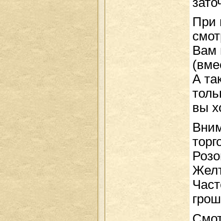
зато
При 
смот
Вам 
(вме
А та
толь
вы х
Вним
торг
Розо
Желт
Част
грош
Смот