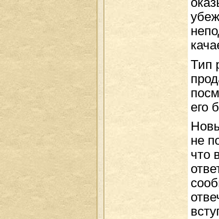
оказ
убеж
непо
кача
Тип 
прод
посм
его 
Новы
не п
что 
отве
сооб
отве
всту