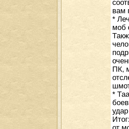
соот
вам 
* Ле
моб 
Такж
чело
подр
очен
ПК, 
отсл
шмот
* Та
боево
удар
Итог
от м