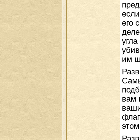
пред
если
его 
деле
угла
убив
им щ
Разв
Самы
подб
вам 
ваши
флаг
этом
Разв