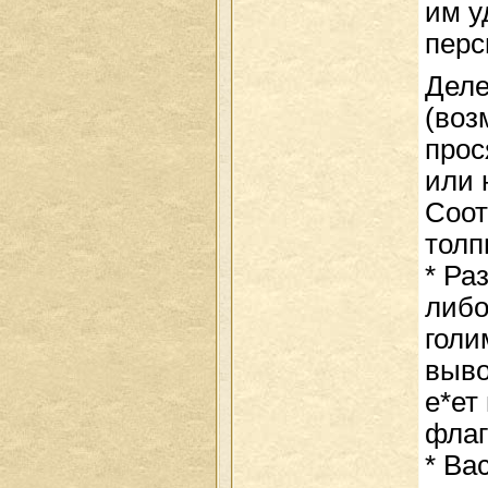
им у
перс
Деле
(воз
прос
или 
Соот
толп
* Ра
либо
голи
выво
е*ет
флаг
* Ва