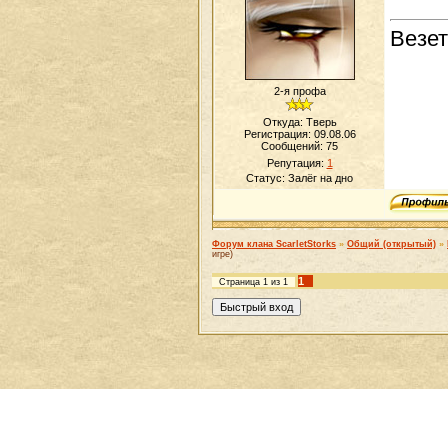
Везе
2-я профа
Откуда: Тверь
Регистрация: 09.08.06
Сообщений:
75
Репутация:
1
Статус:
Залёг на дно
Форум клана ScarletStorks
»
Общий (открытый)
»
игре)
1
Страница
1
из
1