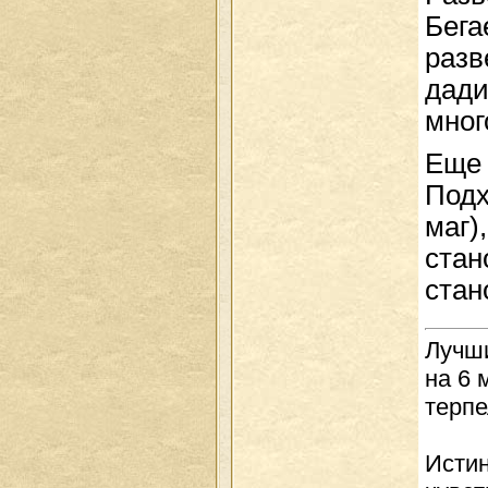
Бега
разв
дади
мног
Еще 
Подх
маг)
стан
стан
Лучши
на 6 
терпе
Истин