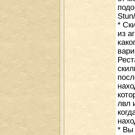
подо
Stun
* Ск
из а
како
вари
Рест
скил
посл
нахо
кото
лвл 
когд
нахо
* Вы