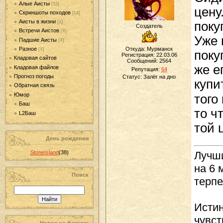
Алые Аисты
[33]
цену
Скриншоты походов
[14]
Аисты в жизни
поку
[Х]
Создатель
Встречи Аистов
[Х]
Уже 
Падшие Аисты
[Х]
Разное
Откуда: Мурманск
[Х]
поку
Регистрация: 22.03.06
Кладовая сайтов
Сообщений:
2564
же е
Кладовая файлов
Репутация:
64
Прогноз погоды
Статус:
Залёг на дно
купи
Обратная связь
Юмор
того
Баш
то ч
L2Баш
той 
День рождения
Лучши
StoneIsland
(38)
на 6 
Поиск
терпе
Истин
чувст