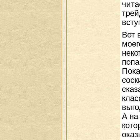
чита
трей
всту
Вот 
моег
неко
попа
Пока
соск
сказ
клас
выго
А на
кото
оказ