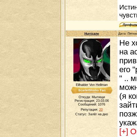
Истин
чувст
Hurricane
Дата: Пятни
Не х
на а
прив
его 
" ..
Eilhalder Von Hellman
можн
(я к
Откуда: Мытищи
Регистрация: 23.03.06
зайт
Сообщений:
1076
Репутация:
20
позж
Статус:
Залёг на дно
укаж
[+] 