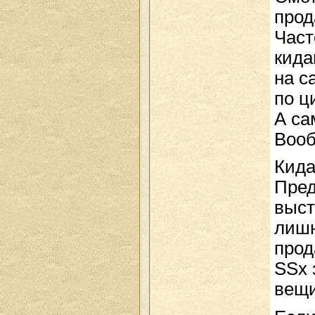
прод
Част
кида
на с
по ц
А са
Вооб
Кида
Пред
выст
лишн
прод
SSx 
вещи