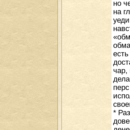
но ч
на г
уеди
навс
«обм
обма
есть
дост
чар,
дела
перс
испо
свое
* Ра
дове
дене