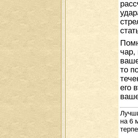
расс
удар
стре
стат
Помн
чар,
ваше
то п
тече
его 
ваше
Лучши
на 6 
терпе