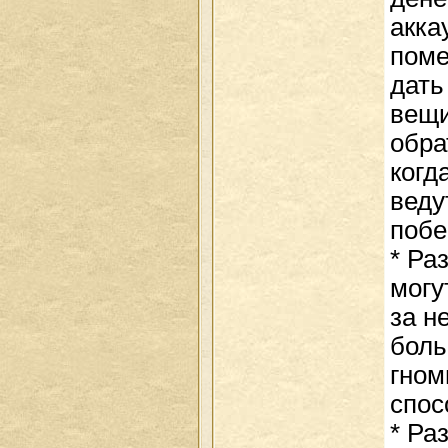
акка
поме
дать
вещи
обра
когд
веду
побе
* Ра
могу
за н
боль
гном
спос
* Ра