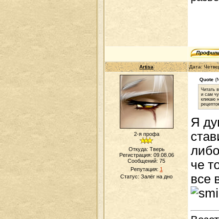
Artisa
Дата: Четве
Quote
(
Читать 
и сам чу
кликаю н
рецептом
Я ду
став
2-я профа
либо
Откуда: Тверь
Регистрация: 09.08.06
че т
Сообщений:
75
Репутация:
1
все 
Статус:
Залёг на дно