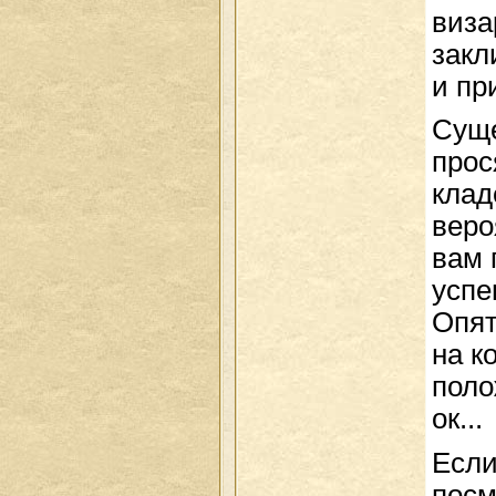
виза
закл
и пр
Суще
прос
клад
веро
вам 
успе
Опят
на к
поло
ок...
Если
посм