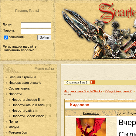
Привет, Гость!
Логин:
Пароль:
запомнить
Регистрация на сайте
Напомнить пароль?
Меню сайта
Главная страница
1
Информация о клане
Страница
1
из
1
Состав клана
Форум клана ScarletStorks
»
Общий (открытый)
»
Новости
игре)
Новости Lineage II
[25]
Кидалово
Новости клана и алли
[22]
Новости сайта
[8]
Conqueror
Дата: Среда
Новости Shock World
[130]
Вчер
Почта
Форум
Сиди
Фотоальбом