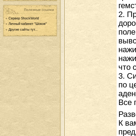
гемс
Полезные ссылки
2. П
Сервер ShockWorld
доро
Личный кабинет "Шоков"
поле
Другие сайты тут...
выво
нажи
нажи
что 
3. С
по ц
аден
Все 
Разв
К ва
пред