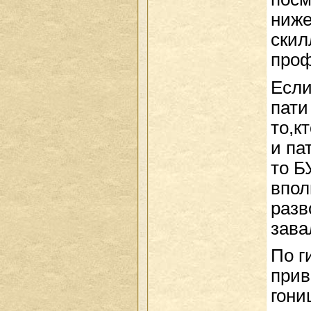
ниже
скил
проф
Если
пати
то,к
и па
то 
впол
разв
зава
По г
прив
гониш