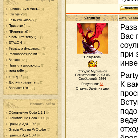
Новое на форуме
приветствую Аист...
[0]
Кто где ?
[0]
Conqueror
Дата: Среда
Есть кто живой?
[1]
Разв
Приветик!)
[12]
ПРиветы :)))
[4]
Вас 
а помните тему?)...
[3]
соул
ETALON
[6]
Тема для флудеро...
[76]
при 
Разнообразное ви...
[26]
Создатель
Всякое
[128]
инве
Правила дорожног...
[1]
мега гейм
Откуда: Мурманск
[4]
Part
Регистрация: 22.03.06
кто где ?
[30]
Сообщений:
2564
К ва
Доступ к закрыты...
[2]
Репутация:
64
Варианты "п...
Статус:
Залёг на дно
[8]
прос
Всту
Новости сайта
подо
Обновление Coda 1.1.1
[0]
веде
Обновление Coda 1.1.0
[0]
Граница Ада 1.0.5
[0]
отхо
Gracia Plus на РуОффе
[0]
Граница Ада 1.0.4
брос
[0]