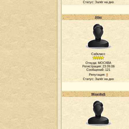
Статус:
Залёг на дно
Jiller
Сабкласс
Откуда: МОСКВА
Регистрация: 23.09.06
Сообщений:
121
Репутация:
8
Статус:
Залёг на дно
WizardiuS