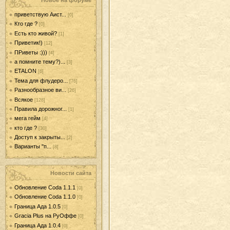
Новое на форуме
приветствую Аист...
[0]
Кто где ?
[0]
Есть кто живой?
[1]
Приветик!)
[12]
ПРиветы :)))
[4]
а помните тему?)...
[3]
ETALON
[6]
Тема для флудеро...
[76]
Разнообразное ви...
[26]
Всякое
[128]
Правила дорожног...
[1]
мега гейм
[4]
кто где ?
[30]
Доступ к закрыты...
[2]
Варианты "п...
[8]
Новости сайта
Обновление Coda 1.1.1
[0]
Обновление Coda 1.1.0
[0]
Граница Ада 1.0.5
[0]
Gracia Plus на РуОффе
[0]
Граница Ада 1.0.4
[0]