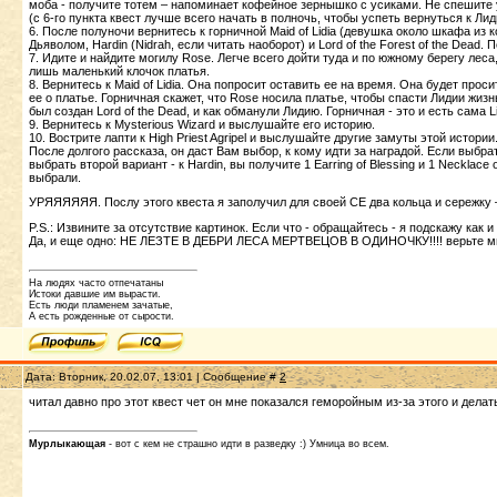
моба - получите тотем – напоминает кофейное зернышко с усиками. Не спешите 
(с 6-го пункта квест лучше всего начать в полночь, чтобы успеть вернуться к Лид
6. После полуночи вернитесь к горничной Maid of Lidia (девушка около шкафа из к
Дьяволом, Hardin (Nidrah, если читать наоборот) и Lord of the Forest of the Dead. П
7. Идите и найдите могилу Rose. Легче всего дойти туда и по южному берегу леса,
лишь маленький клочок платья.
8. Вернитесь к Maid of Lidia. Она попросит оставить ее на время. Она будет прос
ее о платье. Горничная скажет, что Rose носила платье, чтобы спасти Лидии жизн
был создан Lord of the Dead, и как обманули Лидию. Горничная - это и есть сама Lid
9. Вернитесь к Mysterious Wizard и выслушайте его историю.
10. Вострите лапти к High Priest Agripel и выслушайте другие замуты этой истории
После долгого рассказа, он даст Вам выбор, к кому идти за наградой. Если выбрать п
выбрать второй вариант - к Hardin, вы получите 1 Earring of Blessing и 1 Necklace
выбрали.
УРЯЯЯЯЯЯ. Послу этого квеста я заполучил для своей СЕ два кольца и сережку –
P.S.: Извините за отсутствие картинок. Если что - обращайтесь - я подскажу как и 
Да, и еще одно: НЕ ЛЕЗТЕ В ДЕБРИ ЛЕСА МЕРТВЕЦОВ В ОДИНОЧКУ!!!! верьте м
На людях часто отпечатаны
Истоки давшие им вырасти.
Есть люди пламенем зачатые,
А есть рожденные от сырости.
Дата: Вторник, 20.02.07, 13:01 | Сообщение #
2
читал давно про этот квест чет он мне показался геморойным из-за этого и делат
Мурлыкающая
- вот с кем не страшно идти в разведку :) Умница во всем.