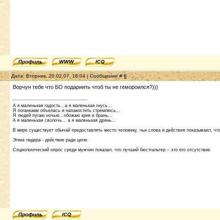
Дата: Вторник, 20.02.07, 18:04 | Сообщение #
6
Ворчун тебе что БО подариить чтоб ты не гемороился?)))
А я маленькая гадость...а я маленькая гнусь...
Я поганками объелась и напакостить стремлюсь...
Я людей пугаю ночью...обожаю крик и брань...
А я маленькая сволочь... а я маленькая дрянь…
В мире существует обычай предоставлять место человеку, чьи слова и действия показывают, что 
Этика лидера - действие ради цели.
Социологический опрос среди мужчин показал, что лучший бюстгальтер – это его отсутствие