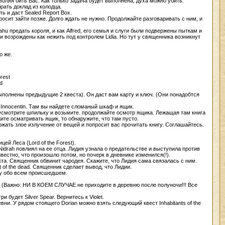
воляя бить Вас. Как только задача будет выполнена, духа можно убить.
рать доклад из колодца.
ь и даст Sealed Report Box.
опросит зайти позже. Долго ждать не нужно. Продолжайте разговаривать с ним, и
ahu предать короля, и как Alfred, его семья и слуги были подвержены пыткам и
 возрождены как нежить под контролем Lidia. Но тут у священника возникнут
о же.
rest
d
с выполнены предыдущие 2 квеста). Он даст вам карту и ключ. (Они понадобтся
est Innocentin. Там вы найдете сломаный шкаф и ящик.
 Осмотрите шпильку и возьмите. продолжайте осмотр ящика. Лежащая там книга
жите осматривать ящик, то обнаружите, что там пусто.
держать злое излучение от вещей и попросит вас прочитать книгу. Соглашайтесь.
ей Леса (Lord of the Forest).
Nidrah повлиял на ее отца. Лидия узнала о предательстве и выступила против
естно, что произошло потом, но почерк в дневнике изменился(!).
ракта. Священник обвинит чародея. Скажите, что Лидия сама связалась с ним.
 of the dead. Священник сделает вывод, что Лидии.
ему обо всем происшедшем.
age. (Важно: НИ В КОЕМ СЛУЧАЕ не приходите в деревню после полуночи!!! Все
 будет Silver Spear. Вернитесь к Violet.
вни. У рядом стоящего Dorian можно взять следующий квест Inhabitants of the