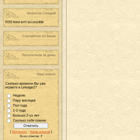
Новости LinageII
RSS feed isn't accessible
Случайное из Баша
Посетители за день
Наш опрос
Сколько времени Вы уже
играете в Lineage2?
Неделю
Пару месяцев
Пол года
1-2 года
Больше 2-ух лет
Сколько себя помню
[
·
]
Результаты
Архив опросов
Всего ответов:
7