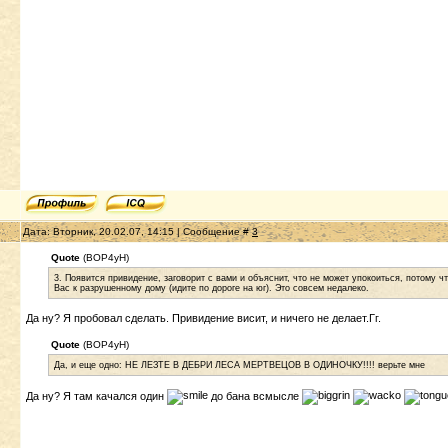
Дата: Вторник, 20.02.07, 14:15 | Сообщение #
3
Quote
(BOP4yH)
3. Появится привидение, заговорит с вами и объяснит, что не может упокоиться, потому чт
Вас к разрушенному дому (идите по дороге на юг). Это совсем недалеко.
Да ну? Я пробовал сделать. Привидение висит, и ничего не делает.Гг.
Quote
(BOP4yH)
Да, и еще одно: НЕ ЛЕЗТЕ В ДЕБРИ ЛЕСА МЕРТВЕЦОВ В ОДИНОЧКУ!!!! верьте мне
Да ну? Я там качался один
до бана всмысле