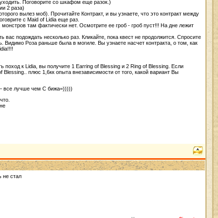
уходить. Поговорите со шкафом еще разок.)
ии 2 раза)
оторого вылез моб). Прочитайте Контракт, и вы узнаете, что это контракт между
оговрите с Maid of Lidia еще раз.
 монстров там фактически нет. Осмотрите ее гроб - гроб пуст!!! На дне лежит
ить вас подождать несколько раз. Кликайте, пока квест не продолжится. Спросите
ь. Видимо Роза раньше была в могиле. Вы узнаете насчет контракта, о том, как
ia!!!!
.
оход к Lidia, вы получите 1 Earring of Blessing и 2 Ring of Blessing. Если
 of Blessing.. плюс 1,6кк опыта внезависимости от того, какой вариант Вы
 все лучше чем С бижа=)))))
что.
не
ь не стал