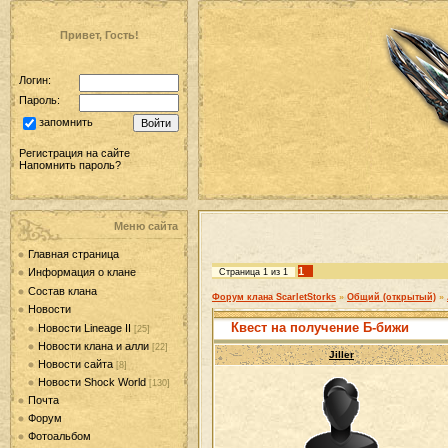
Привет, Гость!
Логин:
Пароль:
запомнить
Регистрация на сайте
Напомнить пароль?
Меню сайта
Главная страница
1
Информация о клане
Страница
1
из
1
Состав клана
Форум клана ScarletStorks
»
Общий (открытый)
»
Новости
Квест на получение Б-бижи
Новости Lineage II
[25]
Новости клана и алли
[22]
Jiller
Новости сайта
[8]
Новости Shock World
[130]
Почта
Форум
Фотоальбом