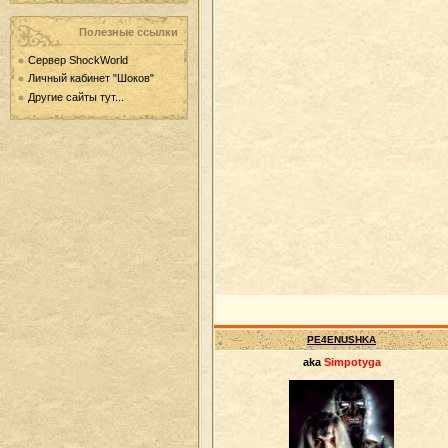
Полезные ссылки
Сервер ShockWorld
Личный кабинет "Шоков"
Другие сайты тут...
PE4ENUSHKA
aka
Simpotyga