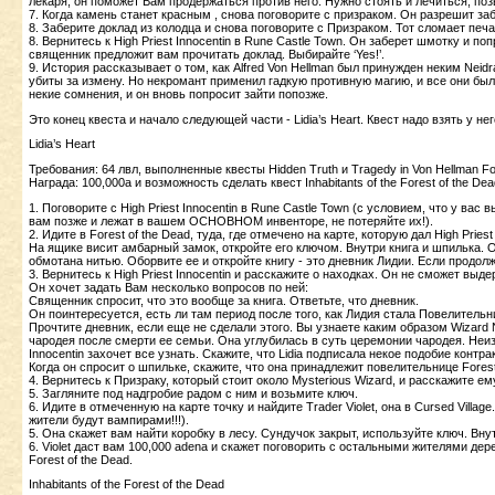
лекаря, он поможет Вам продержаться против него. Нужно стоять и лечиться, поз
7. Когда камень станет красным , снова поговорите с призраком. Он разрешит заб
8. Заберите доклад из колодца и снова поговорите с Призраком. Тот сломает печат
8. Вернитесь к High Priest Innocentin в Rune Castle Town. Он заберет шмотку и п
священник предложит вам прочитать доклад. Выбирайте ‘Yes!’.
9. История рассказывает о том, как Alfred Von Hellman был принужден неким Neidr
убиты за измену. Но некромант применил гадкую противную магию, и все они были
некие сомнения, и он вновь попросит зайти попозже.
Это конец квеста и начало следующей части - Lidia’s Heart. Квест надо взять у нег
Lidia’s Heart
Требования: 64 лвл, выполненные квесты Hidden Truth и Tragedy in Von Hellman Fo
Награда: 100,000a и возможность сделать квест Inhabitants of the Forest of the Dea
1. Поговорите с High Priest Innocentin в Rune Castle Town (с условием, что у ва
вам позже и лежат в вашем ОСНОВНОМ инвенторе, не потеряйте их!).
2. Идите в Forest of the Dead, туда, где отмечено на карте, которую дал High Pri
На ящике висит амбарный замок, откройте его ключом. Внутри книга и шпилька.
обмотана нитью. Оборвите ее и откройте книгу - это дневник Лидии. Если продол
3. Вернитесь к High Priest Innocentin и расскажите о находках. Он не сможет вы
Он хочет задать Вам несколько вопросов по ней:
Священник спросит, что это вообще за книга. Ответьте, что дневник.
Он поинтересуется, есть ли там период после того, как Лидия стала Повелительниц
Прочтите дневник, если еще не сделали этого. Вы узнаете каким образом Wizard 
чародея после смерти ее семьи. Она углубилась в суть церемонии чародея. Неизв
Innocentin захочет все узнать. Скажите, что Lidia подписала некое подобие конт
Когда он спросит о шпильке, скажите, что она принадлежит повелительнице Forest
4. Вернитесь к Призраку, который стоит около Mysterious Wizard, и расскажите 
5. Загляните под надгробие радом с ним и возьмите ключ.
6. Идите в отмеченную на карте точку и найдите Trader Violet, она в Cursed Vill
жители будут вампирами!!!).
5. Она скажет вам найти коробку в лесу. Сундучок закрыт, используйте ключ. Внутри
6. Violet даст вам 100,000 adena и скажет поговорить с остальными жителями дере
Forest of the Dead.
Inhabitants of the Forest of the Dead