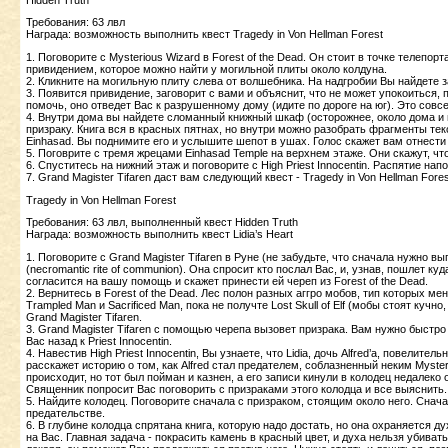
Требования: 63 лвл
Награда: возможность выполнить квест Tragedy in Von Hellman Forest
1. Поговорите с Mysterious Wizard в Forest of the Dead. Он стоит в точке телепо
привидением, которое можно найти у могильной плиты около колдуна.
2. Кликните на могильную плиту слева от волшебника. На надгробии Вы найдете 
3. Появится привидение, заговорит с вами и объяснит, что не может упокоиться, 
помочь, оно отведет Вас к разрушенному дому (идите по дороге на юг). Это совс
4. Внутри дома вы найдете сломанный книжный шкаф (осторожнее, около дома и 
призраку. Книга вся в красных пятнах, но внутри можно разобрать фрагменты тек
Einhasad. Вы поднимите его и услышите шепот в ушах. Голос скажет вам отнести
5. Поговрите с тремя жрецами Einhasad Temple на верхнем этаже. Они скажут, что 
6. Спуститесь на нижний этаж и поговорите с High Priest Innocentin. Распятие напо
7. Grand Magister Tifaren даст вам следующий квест - Tragedy in Von Hellman Fores
Tragedy in Von Hellman Forest
Требования: 63 лвл, выполненный квест Hidden Truth
Награда: возможность выполнить квест Lidia’s Heart
1. Поговорите с Grand Magister Tifaren в Руне (не забудьте, что сначала нужно в
(necromantic rite of communion). Она спросит кто послал Вас, и, узнав, пошлет ку
согласится на вашу помощь и скажет принести ей череп из Forest of the Dead.
2. Вернитесь в Forest of the Dead. Лес полон разных аггро мобов, тип которых мен
Trampled Man и Sacrificed Man, пока не получте Lost Skull of Elf (мобы стоят ку
Grand Magister Tifaren.
3. Grand Magister Tifaren с помощью черепа вызовет призрака. Вам нужно быстр
Вас назад к Priest Innocentin.
4. Навестив High Priest Innocentin, Вы узнаете, что Lidia, дочь Alfred’а, повелите
расскажет историю о том, как Alfred стал предателем, соблазненный неким Mysterio
происходит, но тот был пойман и казнен, а его записи кинули в колодец недалеко 
Священник попросит Вас поговорить с призраками этого колодца и все выяснить.
5. Найдите колодец. Поговорите сначала с призраком, стоящим около него. Снача
предательстве.
6. В глубине колодца спрятана книга, которую надо достать, но она охраняется дух
на Вас. Главная задача - покрасить камень в красный цвет, и духа нельзя убиват