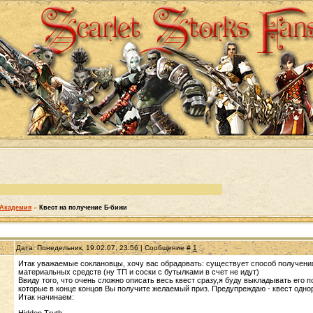
Академия
»
Квест на получение Б-бижи
Дата: Понедельник, 19.02.07, 23:56 | Сообщение #
1
Итак уважаемые соклановцы, хочу вас обрадовать: существует способ получения
материальных средств (ну ТП и соски с бутылками в счет не идут)
Ввиду того, что очень сложно описать весь квест сразу,я буду выкладывать его 
которые в конце концов Вы получите желаемый приз. Предупреждаю - квест однор
Итак начинаем:
Hidden Truth