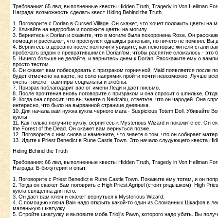
Требования: 65 лвл, выполненные квесты Hidden Truth, Tragedy in Von Hellman Fores
Награда: возможность сделать квест Hiding Behind the Truth
1. Поговорите с Dorian в Cursed Village. Он скажет, что хочет положить цветы на м
2. Кликайте на надгробие и положите цветы на могилу.
3. Вернитесь к Dorian и скажите, что в могиле была похоронена Rose. Он расскаже
помощи и расскажет, что проснулся однажды раненым, но ничего не помнил. Вы д
4. Вернитесь в деревню после полночи и увидите, как некоторые жители стали в
пробежать рядом с превратившимся Dorian’ом, чтобы распятие сломалось - это 
5. Ничего больше не делайте, и вернитесь днем к Dorian. Расскажите ему о вампир
просто тестом.
6. Он скажет вам побеседовать с призраком горничной. Maid появляется после 
будет отмечено на карте, но соло напрямик пройти почти невозможно. Лучше всег
очень тяжело - вампиры социальны и злобны.
7. Призрак поблагодарит вас от имени Леди и даст письмо.
8. После прочтения вновь поговорите с призраком и она спросит о шпильке. Отда
9. Когда она спросит, что вы знаете о Neidrahu, ответьте, что он чародей. Она сп
интересно, что было на вырванной странице дневника.
10. Для начала вам нужна кукла черного мага - Suspicious Totem Doll. Убивайте Bon
куклы.
11. Как только получите куклу, вернитесь к Mysterious Wizard и покажите ее. Он ск
the Forest of the Dead. Он скажет вам вернуться позже.
12. Поговорите с ним снова и намекните, что знаете о том, что он собирает мате
13. Идите к Priest Benedict в Rune Castle Town. Это начало слудующего квеста Hidi
Hiding Behind the Truth
Требования: 66 лвл, выполненные квесты Hidden Truth, Tragedy in Von Hellman Forest,
Награда: Б-бижутерия и опыт.
1. Поговорите с Priest Benedict в Rune Castle Town. Покажите ему тотем, и он по
2. Тогда он скажет Вам поговрить с High Priest Agripel (стоит рядышком). High Pries
кукла священна для него.
3. Он даст вам ключ и скажет вернуться к Mysterious Wizard.
4. С помощью ключа Вам надо открыть какой-то один из Сломанных Шкафов в лесу.
маленькую шкатулку.
5. Отройте шкатулку и вызовите моба Trioli’s Pawn, которого надо убить. Вы полу