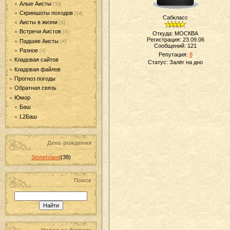
Алые Аисты
[33]
Скриншоты походов
[14]
Сабкласс
Аисты в жизни
[Х]
Встречи Аистов
[Х]
Откуда: МОСКВА
Регистрация: 23.09.06
Падшие Аисты
[Х]
Сообщений:
121
Разное
[Х]
Репутация:
8
Кладовая сайтов
Статус:
Залёг на дно
Кладовая файлов
Прогноз погоды
Обратная связь
Юмор
Баш
L2Баш
День рождения
StoneIsland
(38)
Поиск