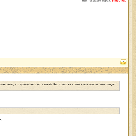
Ник текущего перса:
Simpotyga
о не знает, что произошло с его семьей. Как только вы согласитесь помочь, оно отведет