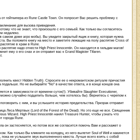
рта от гейткипера из Rune Castle Town. Он попросит Вас решить проблему с
заклинание для вызова привидения.
потому что не знает, что произошло с его семьей. Как только вы согласитесь
ем недалеко.
в самом доме агро мобы). Вы увидите закрытый ящик и книгу, которая нужна
ста. Вы положите книгу на место и заметите лежащие на полу распятие Cross of
 распятие в храм в Rune.
распятие надо отнести High Priest Innocentin. Он находится в гильдии магов!
мнит ему о его снах и он отправит вас к Grand Magister Tifaren.
t.
ыполнить квест Hidden Truth). Спросите ее о некромантском ритуале причастия
да подальше. Но не выбирайте "No" в качестве ответа, и в конце концов она
яется в зависимости от времени суток(!). Убивайте Slaughter Executioner,
чно, можно случайно подцепить больше, чем хотелось бы). Вернитесь с черепом к
о поговорить с ним, и вы услышите историю предательства. Призрак отправит
льница Леса Мертвых (Lord of the Forest of the Dead). Но это еще не все. Священник
us Wizard. High Priest Innocentin нанял Treasure Hunter, чтобы узнать что
от города Rune.
ла он застесняется, но потом все же согласится помочь Вам и расскажет о
ом. Как только Вы кликните на колодец, из него вылетит Soul of Well и накинется
ь, пока не услышите звук выполненного квеста. Лучше всего взять с собой