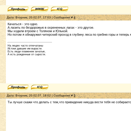
Дата: Вторник, 20.02.07, 17:03 | Сообщение #
4
Качаться - это одно.
А лазить по бездорожью в охрененных лагах - это другое.
Мы ходили втроем с Толяном и Юлькой.
Но потом я обнаружил читерский проход в глубину леса по гребню горы и теперь
На людях часто отпечатаны
Истоки давшие им вырасти.
Есть люди пламенем зачатые,
А есть рожденные от сырости.
Дата: Вторник, 20.02.07, 18:02 | Сообщение #
5
Ты лучше скажи что делать с тем,что привидение никуда вести тебя не собирает