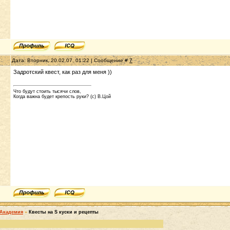
Дата: Вторник, 20.02.07, 01:22 | Сообщение #
7
Задротский квест, как раз для меня ))
Что будут стоить тысячи слов,
Когда важна будет крепость руки? (с) В.Цой
Академия
»
Квесты на S куски и рецепты