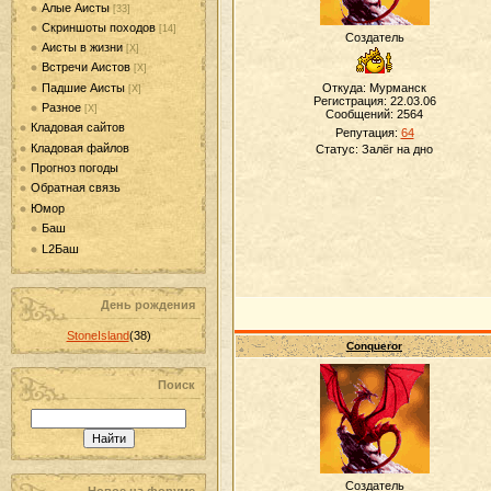
Алые Аисты
[33]
Скриншоты походов
[14]
Создатель
Аисты в жизни
[Х]
Встречи Аистов
[Х]
Падшие Аисты
Откуда: Мурманск
[Х]
Регистрация: 22.03.06
Разное
[Х]
Сообщений:
2564
Кладовая сайтов
Репутация:
64
Кладовая файлов
Статус:
Залёг на дно
Прогноз погоды
Обратная связь
Юмор
Баш
L2Баш
День рождения
StoneIsland
(38)
Conqueror
Поиск
Создатель