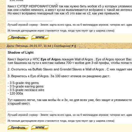
Квест СУПЕР НЕКРОМАНТСКИЙ так как нужно бить мобов х5 у которых уязвимость к 
как они слабее немного, а квест куски вываливаются всёравно с такой же интенс
Но квест всёравно геморрный так как х5 это вам не х2, как уже привыкли.
Лучший игровой сервер - Земля: карта всего одна, но на 6 миллиардов игроков; читеров нет, адми
Истинным даггерщиком игрок становится тогда, когда чувствует где у шарика спина)
Дата: Пятница, 26.01.07, 11:44 | Сообщение #
4
Shadow of Light
Квест берется у НПС
Eye of Argos
локация Wall of Argos . Eye of Argos просит В
сия башенка на пути к местам набива 700-т мобов для 3-ей профы, чтобы попасть
2. Охотьтесь на Buffalo Slaves and Grendel Slaves в Wall of Argos . С них падает к
3. Вернитесь к Eye of Argos. За 100 квест итемов он рандомно даст:
- 3 S-grade ring gems
- 3 S-grade earring gems
- 3 S grade necklace wire
- 120 000a
Тут намного легче, так как мобы 4х и 3х, но для всех уже, без защит и уязвимостей
старший квест.
Лучший игровой сервер - Земля: карта всего одна, но на 6 миллиардов игроков; читеров нет, адми
Истинным даггерщиком игрок становится тогда, когда чувствует где у шарика спина)