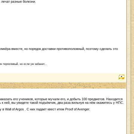
ы лечат разные болезни.
 ликёра вместе, но порядок доставки противоположный, поэтому сделать это
н терпеливый, но если уж забанит...
с наказать его учеников, которые мучали его, и добыть 100 предметов. Находится
 к ней, вы увидете такой подъёмчик, два раза вильнув на нём окажитесь у НПС.
ity в Wall of Argos . С них падает квест итем Proof of Avenger.