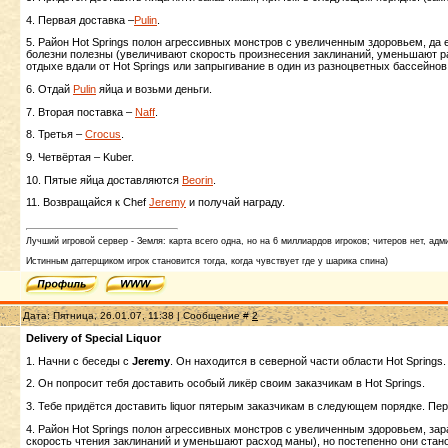
4. Первая доставка –
Pulin
.
5. Район Hot Springs полон агрессивных монстров с увеличенным здоровьем, да 
болезни полезны (увеличивают скорость произнесения заклинаний, уменьшают ра
отдыхе вдали от Hot Springs или запрыгивание в один из разноцветных бассейно
6. Отдай
Pulin
яйца и возьми деньги.
7. Вторая поставка –
Naff
.
8. Третья –
Crocus
.
9. Четвёртая – Kuber.
10. Пятые яйца доставляются
Beorin
.
11. Возвращайся к Chef
Jeremy
и получай награду.
Лучший игровой сервер - Земля: карта всего одна, но на 6 миллиардов игроков; читеров нет, адми
Истинным даггерщиком игрок становится тогда, когда чувствует где у шарика спина)
Дата: Пятница, 26.01.07, 11:38 | Сообщение #
2
Delivery of Special Liquor
1. Начни с беседы с
Jeremy
. Он находится в северной части области Hot Springs.
2. Он попросит тебя доставить особый ликёр своим заказчикам в Hot Springs.
3. Тебе придётся доставить liquor пятерым заказчикам в следующем порядке. Пе
4. Район Hot Springs полон агрессивных монстров с увеличенным здоровьем, з
скорость чтения заклинаний и уменьшают расход маны), но постепенно они ста