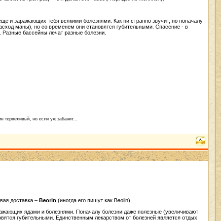
ещё и заражающих тебя всякими болезнями. Как ни странно звучит, но поначалу
сход маны), но со временем они становятся губительными. Спасение - в
в. Разные бассейны лечат разные болезни.
н терпеливый, но если уж забанит...
рвая доставка –
Beorin
(иногда его пишут как Beolin).
аражающих ядами и болезнями. Поначалу болезни даже полезные (увеличивают
новятся губительными. Единственным лекарством от болезней является отдых