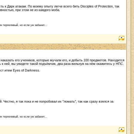
Дарк атакам. По моему опыту легче всего бить Disciples of Protection, так
ивностью, при этом не из каждого моба.
н терпеливый, но если уж забанит...
ас наказать его учеников, которые мучали его, и добыть 100 предметов. Находится
 к ней, вы увидете такой подъёмчик, два раза вильнув на нём окажитесь у НПС.
вест итем Eyes of Darkness.
. Честно, я так пока и не попробовал их "ломать", так как сразу взялся за
н терпеливый, но если уж забанит...