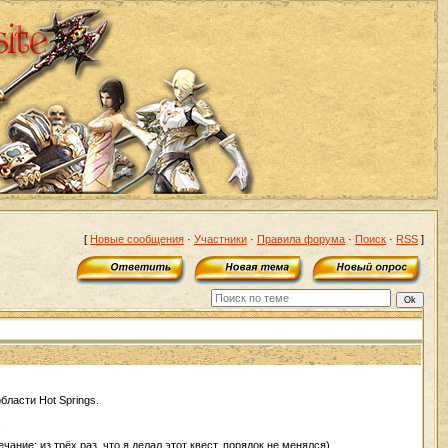
[
Новые сообщения
·
Участники
·
Правила форума
·
Поиск
·
RSS
]
бласти Hot Springs.
.
ание: из трёх раз, что я делал этот квест, порядок не менялся).