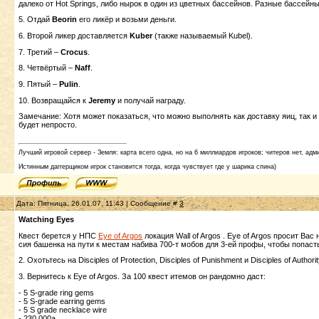
далеко от Hot Springs, либо нырок в один из цветных бассейнов. Разные бассейн
5. Отдай
Beorin
его ликёр и возьми деньги.
6. Второй ликер доставляется
Kuber
(также называемый Kubel).
7. Третий –
Crocus
.
8. Четвёртый –
Naff
.
9. Пятый –
Pulin
.
10. Возвращайся к
Jeremy
и получай награду.
Замечание: Хотя может показаться, что можно выполнять как доставку яиц, так и
будет непросто.
Лучший игровой сервер - Земля: карта всего одна, но на 6 миллиардов игроков; читеров нет, адми
Истинным даггерщиком игрок становится тогда, когда чувствует где у шарика спина)
Дата: Пятница, 26.01.07, 11:43 | Сообщение #
3
Watching Eyes
Квест берется у НПС
Eye of Argos
локация Wall of Argos . Eye of Argos просит Ва
сия башенка на пути к местам набива 700-т мобов для 3-ей профы, чтобы попасть
2. Охотьтесь на Disciples of Protection, Disciples of Punishment и Disciples of Author
3. Вернитесь к Eye of Argos. За 100 квест итемов он рандомно даст:
- 5 S-grade ring gems
- 5 S-grade earring gems
- 5 S grade necklace wire
- 230 000a