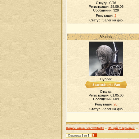
Откуда: СПб
Регистрация: 28.09.06
Сообщений:
329
Репутация:
2
Статус:
Залёг на дно
Alkatras
Нублес
Откуда:
Регистрация: 01.05.06
Сообщений:
609
Репутация:
26
Статус:
Залёг на дно
Форум клана ScarletStorks
»
Общий (открытый)
»
1
Страница
1
из
1