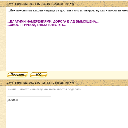
Дата: Пятница, 26.01.07, 14:45 | Сообщение #
5
...Лех поясни плз какова награда за доставку яиц и ликиров, ну как я понял за как
...БЛАГИМИ НАМЕРЕНИЯМИ, ДОРОГА В АД ВЫМОЩЕНА...
...ХВОСТ ТРУБОЙ, ГЛАЗА БЛЕСТЯТ...
Дата: Пятница, 26.01.07, 16:43 | Сообщение #
6
Хммм... может и вылезу как нить квэсты поделать...
Да это я.