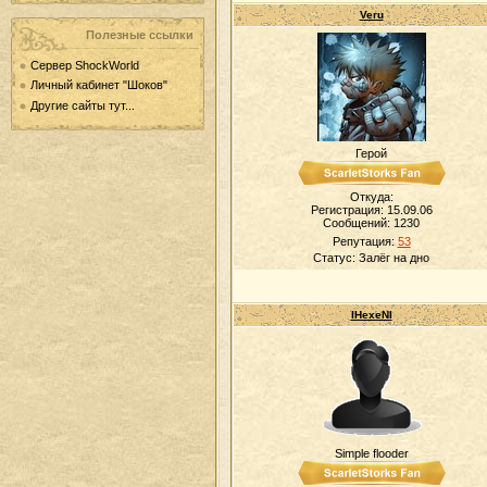
Veru
Полезные ссылки
Сервер ShockWorld
Личный кабинет "Шоков"
Другие сайты тут...
Герой
Откуда:
Регистрация: 15.09.06
Сообщений:
1230
Репутация:
53
Статус:
Залёг на дно
IHexeNI
Simple flooder