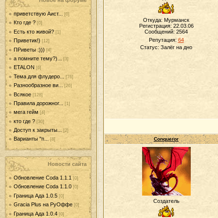
Новое на форуме
приветствую Аист...
[0]
Откуда: Мурманск
Кто где ?
[0]
Регистрация: 22.03.06
Есть кто живой?
Сообщений:
2564
[1]
Репутация:
64
Приветик!)
[12]
Статус:
Залёг на дно
ПРиветы :)))
[4]
а помните тему?)...
[3]
ETALON
[6]
Тема для флудеро...
[76]
Разнообразное ви...
[26]
Всякое
[128]
Правила дорожног...
[1]
мега гейм
[4]
кто где ?
[30]
Доступ к закрыты...
[2]
Варианты "п...
Conqueror
[8]
Новости сайта
Обновление Coda 1.1.1
[0]
Обновление Coda 1.1.0
[0]
Граница Ада 1.0.5
[0]
Создатель
Gracia Plus на РуОффе
[0]
Граница Ада 1.0.4
[0]