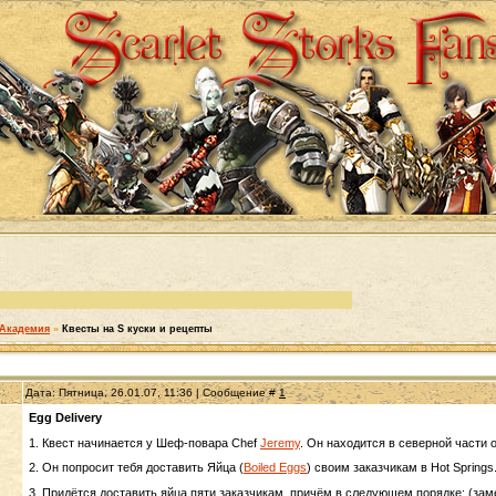
Академия
»
Квесты на S куски и рецепты
Дата: Пятница, 26.01.07, 11:36 | Сообщение #
1
Egg Delivery
1. Квест начинается у Шеф-повара Chef
Jeremy
. Он находится в северной части о
2. Он попросит тебя доставить Яйца (
Boiled Eggs
) своим заказчикам в Hot Springs
3. Придётся доставить яйца пяти заказчикам, причём в следующем порядке: (замеч