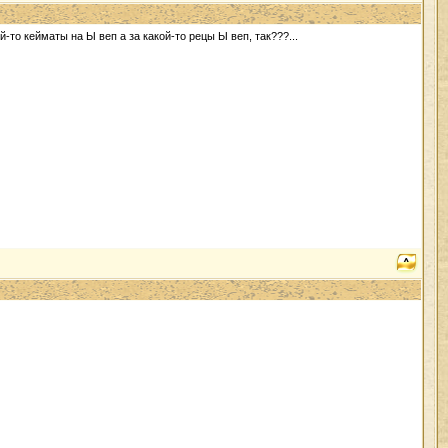
ой-то кейматы на Ы веп а за какой-то рецы Ы веп, так???...