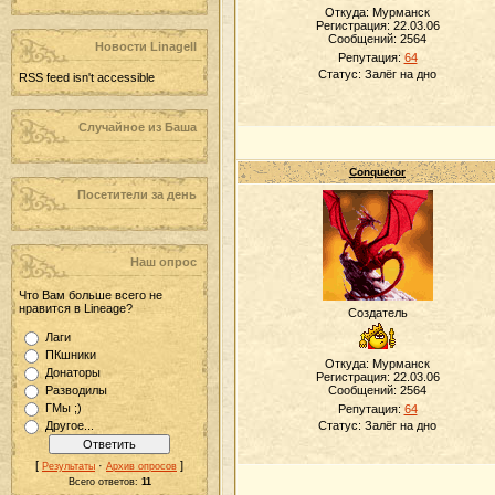
Откуда: Мурманск
Регистрация: 22.03.06
Сообщений:
2564
Новости LinageII
Репутация:
64
Статус:
Залёг на дно
RSS feed isn't accessible
Случайное из Баша
Conqueror
Посетители за день
Наш опрос
Что Вам больше всего не
нравится в Lineage?
Создатель
Лаги
ПКшники
Откуда: Мурманск
Донаторы
Регистрация: 22.03.06
Разводилы
Сообщений:
2564
ГМы ;)
Репутация:
64
Другое...
Статус:
Залёг на дно
[
·
]
Результаты
Архив опросов
Всего ответов:
11