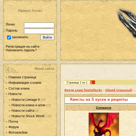
Привет, Гость!
Логин:
Пароль:
запомнить
Регистрация на сайте
Напомнить пароль?
Меню сайта
Главная страница
1
Информация о клане
Страница
1
из
1
Состав клана
Форум клана ScarletStorks
»
Общий (открытый)
»
Новости
Квесты на S куски и рецепты
Новости Lineage II
[25]
Новости клана и алли
[22]
Conqueror
Новости сайта
[8]
Новости Shock World
[130]
Почта
Форум
Фотоальбом