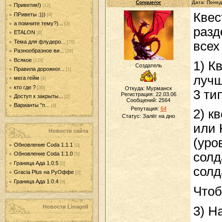
Conqueror
Дата: Понед
Приветик!)
[12]
Квес
ПРиветы :)))
[4]
а помните тему?)...
[3]
разд
ETALON
[6]
Тема для флудеро...
всех
[76]
Разнообразное ви...
[26]
Всякое
[128]
1) К
Создатель
Правила дорожног...
[1]
лучш
мега гейм
[4]
кто где ?
[30]
Откуда: Мурманск
3 ти
Регистрация: 22.03.06
Доступ к закрыты...
[2]
Сообщений:
2564
Варианты "п...
[8]
Репутация:
64
2) к
Статус:
Залёг на дно
или 
Новости сайта
(уро
Обновление Coda 1.1.1
[0]
солд
Обновление Coda 1.1.0
[0]
Граница Ада 1.0.5
[0]
солд
Gracia Plus на РуОффе
[0]
Граница Ада 1.0.4
[0]
Чтоб
Новости LinageII
3) Н