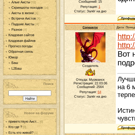
Сообщений:
15
Алые Аисты
[33]
Репутация:
1
Скриншоты походов
[14]
Статус:
Залёг на дно
Аисты в жизни
[Х]
Встречи Аистов
[Х]
Падшие Аисты
[Х]
Conqueror
Дата: Понед
Разное
[Х]
http:
Кладовая сайтов
Кладовая файлов
http:
Прогноз погоды
Вот 
Обратная связь
Юмор
подр
Баш
Создатель
L2Баш
Лучши
Откуда: Мурманск
Регистрация: 22.03.06
Поиск
на 6 
Сообщений:
2564
Репутация:
64
терпе
Статус:
Залёг на дно
Истин
Новое на форуме
чувст
приветствую Аист...
[0]
Кто где ?
[0]
Есть кто живой?
[1]