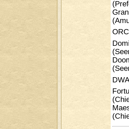
(Pref
Grand
(Amu
ORC
Domin
(See
Doomc
(See
DWA
Fortu
(Chi
Maest
(Chi