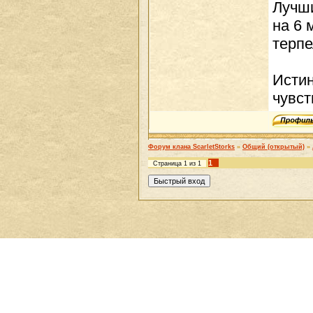
Лучши
на 6 
терпе
Истин
чувст
Форум клана ScarletStorks
»
Общий (открытый)
»
1
Страница
1
из
1