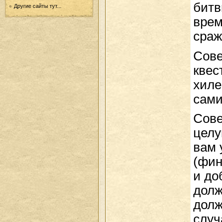
битв
Другие сайты тут...
врем
сраж
Сове
квес
хиле
сами
Сове
целу
вам 
(фин
и до
долж
долж
случ