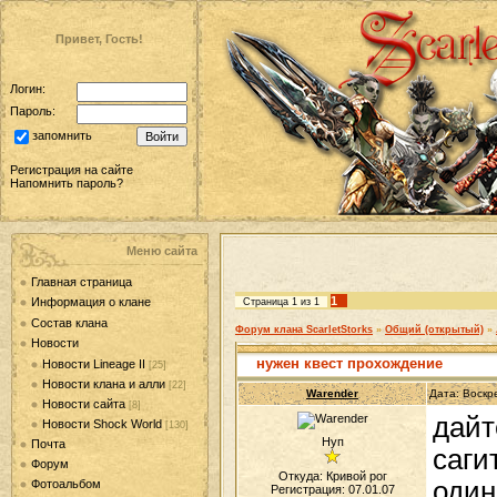
Привет, Гость!
Логин:
Пароль:
запомнить
Регистрация на сайте
Напомнить пароль?
Меню сайта
Главная страница
1
Информация о клане
Страница
1
из
1
Состав клана
Форум клана ScarletStorks
»
Общий (открытый)
»
Новости
нужен квест прохождение
Новости Lineage II
[25]
Новости клана и алли
[22]
Warender
Дата: Воскр
Новости сайта
[8]
дайт
Новости Shock World
[130]
Нуп
Почта
саги
Форум
Откуда: Кривой рог
один 
Фотоальбом
Регистрация: 07.01.07