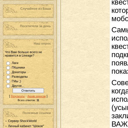
квес
кото
Случайное из Баша
мобо
Посетители за день
Самы
испо
Наш опрос
квес
Что Вам больше всего не
подк
нравится в Lineage?
появ
Лаги
ПКшники
пока
Донаторы
Разводилы
Сове
ГМы ;)
Другое...
когд
[
·
]
Результаты
Архив опросов
испо
Всего ответов:
11
(усы
Полезные ссылки
закл
Сервер ShockWorld
ВАЖН
Личный кабинет "Шоков"