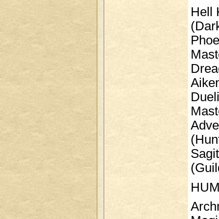
Hell 
(Dar
Phoen
Mast
Dread
Aike
Duelis
Mast
Advent
(Hun
Sagitt
(Gui
HUM
Archm