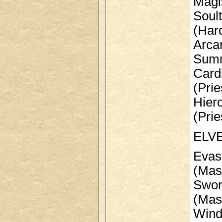
Magis
Soulta
(Har
Arcan
Summ
Cardin
(Prie
Hiero
(Prie
ELV
Evas 
(Mas
Sword
(Mas
Wind R