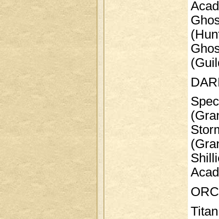
Acad
Ghost 
(Hun
Ghost 
(Gui
DAR
Spectr
(Gra
Storm
(Gra
Shilli
Acad
ORC
Titan.