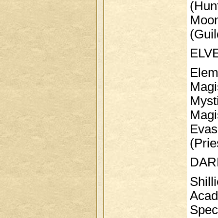
(Hun
Moonl
(Gui
ELV
Eleme
Magi
Mysti
Magi
Evas S
(Prie
DAR
Shilli
Acad
Spectr