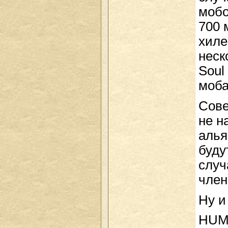
мобо
700 
хиле
неск
Soul
моба
Сове
не н
алья
буду
случ
член
Ну и
HUM