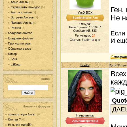
Алые Аисты
[33]
Скриншоты походов
Ген,
[14]
Аисты в жизни
УткО БОХ
[Х]
Не н
Встречи Аистов
[Х]
Падшие Аисты
[Х]
Откуда:
Регистрация: 16.10.07
Разное
[Х]
Сообщений:
333
Если 
Кладовая сайтов
Репутация:
24
Кладовая файлов
И ещё
Статус:
Залёг на дно
Прогноз погоды
Обратная связь
Юмор
Баш
L2Баш
Doctor
Дата: Вторн
Всех
Поиск
кажд
Quot
Новое на форуме
ДАЕШ
приветствую Аист...
[0]
Начальника
Кто где ?
[0]
Можн
Есть кто живой?
[1]