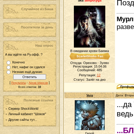
aka
Simpotyga
Позд
Случайное из Баша
Мур
разве
Посетители за день
Наш опрос
В ожидании крови Баюма
А вы идёте на Ру.офф. ?
Конечно
Откуда: Орехово - Зуево
Регистрация: 15.04.06
Нет, нафиг он сдался
Сообщений:
485
Незнаю ещё,думаю
Репутация:
12
Статус:
Залёг на дно
[
·
]
Результаты
Архив опросов
Всего ответов:
10
Veru
Дата: Вторн
Полезные ссылки
...д
Сервер ShockWorld
ведь
Личный кабинет "Шоков"
Другие сайты тут...
...
Герой