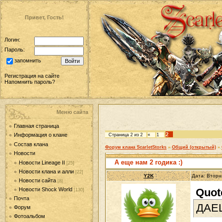
Привет, Гость!
Логин:
Пароль:
запомнить
Регистрация на сайте
Напомнить пароль?
Меню сайта
Главная страница
2
Информация о клане
Страница
2
из
2
«
1
Состав клана
Форум клана ScarletStorks
»
Общий (открытый)
»
Новости
А еще нам 2 годика :)
Новости Lineage II
[25]
Новости клана и алли
[22]
Y2K
Дата: Вторн
Новости сайта
[8]
Новости Shock World
Quot
[130]
Почта
ДАЕШ
Форум
Фотоальбом