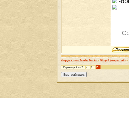
-бо
Со
Форум клана ScarletStorks
»
Общий (открытый)
»
2
Страница
2
из
2
«
1