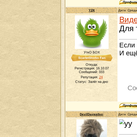
Y2K
Дата: Среда
Виде
Для 
Если 
И ещё
УткО БОХ
Откуда:
Регистрация: 16.10.07
Сообщений:
333
Репутация:
24
Статус:
Залёг на дно
Со
DevilDaywalker
Дата: Среда