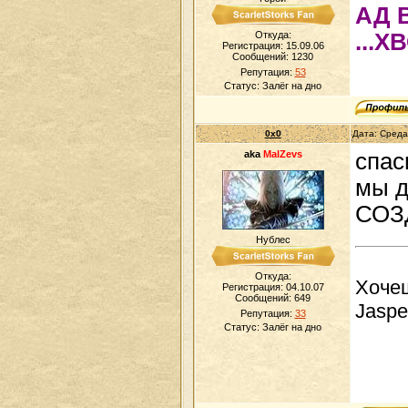
АД 
Откуда:
...Х
Регистрация: 15.09.06
Сообщений:
1230
Репутация:
53
Статус:
Залёг на дно
0x0
Дата: Среда
aka
MalZevs
спас
мы д
СОЗ
Нублес
Откуда:
Хочеш
Регистрация: 04.10.07
Сообщений:
649
Jaspe
Репутация:
33
Статус:
Залёг на дно