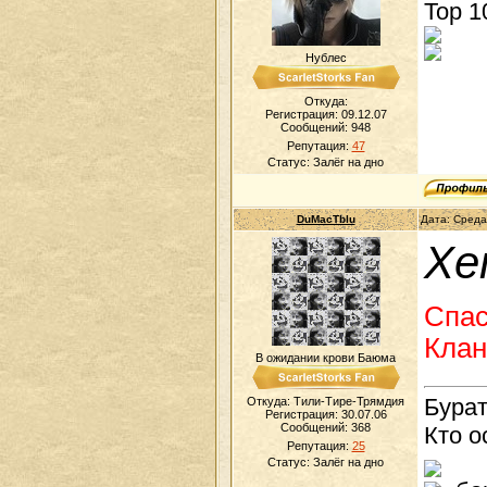
Top 1
Нублес
Откуда:
Регистрация: 09.12.07
Сообщений:
948
Репутация:
47
Статус:
Залёг на дно
DuMacTblu
Дата: Среда
Хе
Спас
Клан
В ожидании крови Баюма
Бурат
Откуда: Тили-Тире-Трямдия
Регистрация: 30.07.06
Сообщений:
368
Кто о
Репутация:
25
Статус:
Залёг на дно