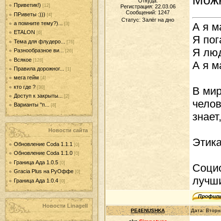
Откуда:
Приветик!)
[12]
Регистрация: 22.03.06
Сообщений:
1247
ПРиветы :)))
[4]
Статус:
Залёг на дно
а помните тему?)...
А я м
[3]
ETALON
[6]
Я пог
Тема для флудеро...
[76]
Я люд
Разнообразное ви...
[26]
Всякое
[128]
А я м
Правила дорожног...
[1]
мега гейм
[4]
кто где ?
[30]
В мир
Доступ к закрыты...
[2]
челов
Варианты "п...
[8]
знает
Новости сайта
Этика
Обновление Coda 1.1.1
[0]
Обновление Coda 1.1.0
[0]
Граница Ада 1.0.5
[0]
Социо
Gracia Plus на РуОффе
[0]
лучши
Граница Ада 1.0.4
[0]
Новости LinageII
PE4ENUSHKA
Дата: Вторн