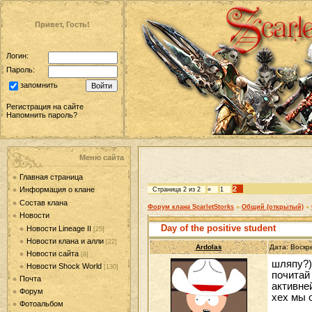
Привет, Гость!
Логин:
Пароль:
запомнить
Регистрация на сайте
Напомнить пароль?
Меню сайта
Главная страница
2
Информация о клане
Страница
2
из
2
«
1
Состав клана
Форум клана ScarletStorks
»
Общий (открытый)
»
Новости
Day of the positive student
Новости Lineage II
[25]
Новости клана и алли
[22]
Ardolas
Дата: Воскр
Новости сайта
[8]
шляпу?)
Новости Shock World
[130]
почитай
Почта
активней
Форум
хех мы 
Фотоальбом