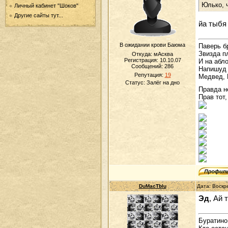
Юлько, ч
Личный кабинет "Шоков"
Другие сайты тут...
йа тыб
В ожидании крови Баюма
Паверь б
Звизда п
Откуда: мАсква
Регистрация: 10.10.07
И на абл
Сообщений:
286
Напишуд 
Репутация:
19
Медвед, 
Статус:
Залёг на дно
Правда н
Прав тот,
DuMacTblu
Дата: Воскр
Эд
, Ай 
Буратино.