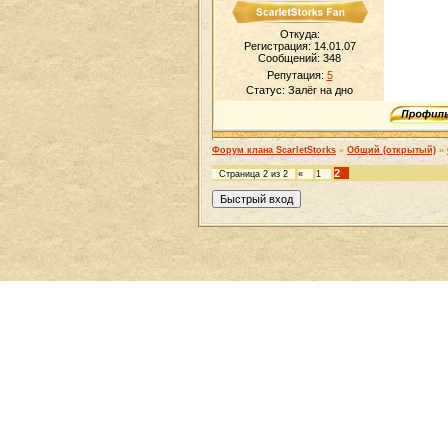
Откуда:
Регистрация: 14.01.07
Сообщений:
348
Репутация:
5
Статус:
Залёг на дно
Форум клана ScarletStorks
»
Общий (открытый)
»
2
Страница
2
из
2
«
1