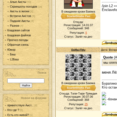
Алые Аисты
[33]
/join L2
Скриншоты походов
[14]
Enclavef
Аисты в жизни
В ожидании крови Баюма
[Х]
Встречи Аистов
[Х]
Падшие Аисты
[Х]
Откуда:
Регистрация: 14.01.07
Разное
[Х]
Сообщений:
348
Кладовая сайтов
Репутация:
5
Кладовая файлов
Статус:
Залёг на дно
Прогноз погоды
Обратная связь
Юмор
DuMacTblu
Дата: Воскр
Баш
Quote
(
A
L2Баш
мы опят
меня Лёх
Поиск
В ожидании крови Баюма
Буратино.
Кто оста
Откуда: Тили-Тире-Трямдия
Регистрация: 30.07.06
Новое на форуме
-бонан
Сообщений:
368
Репутация:
25
приветствую Аист...
[0]
Статус:
Залёг на дно
Кто где ?
[0]
Есть кто живой?
[1]