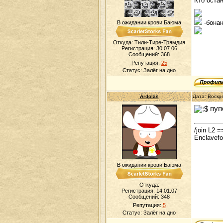
Кто оста
-бонан
В ожидании крови Баюма
Откуда: Тили-Тире-Трямдия
Регистрация: 30.07.06
Сообщений:
368
Репутация:
25
Статус:
Залёг на дно
Ardolas
Дата: Воскр
пуп
/join L2
Enclavef
В ожидании крови Баюма
Откуда:
Регистрация: 14.01.07
Сообщений:
348
Репутация:
5
Статус:
Залёг на дно