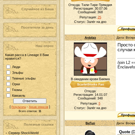
Откуда: Тили-Тире-Трямдия
Регистрация: 30.07.06
Случайное из Баша
Сообщений:
368
Репутация:
25
Статус:
Залёг на дно
Посетители за день
Ardolas
Дата: Воскр
Просто 
Наш опрос
случаи 
Какая расса в Lineage II Вам
нравится?
/join L2
Enclavef
Люди
Эльфы
Темные эльфы
В ожидании крови Баюма
Орки
Гномы
Откуда:
Регистрация: 14.01.07
Камаель
Сообщений:
348
Репутация:
5
[
·
]
Результаты
Архив опросов
Статус:
Залёг на дно
Всего ответов:
11
BeFun
Дата: Воскр
Полезные ссылки
Quote
(
D
Сервер ShockWorld