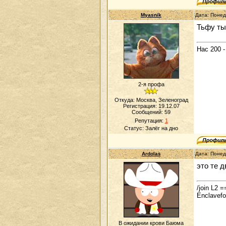
Myasnik
Дата: Понед
Тьфу ты
Нас 200 -
2-я профа
Откуда: Москва, Зеленоград
Регистрация: 19.12.07
Сообщений:
59
Репутация:
1
Статус:
Залёг на дно
Ardolas
Дата: Понед
это те д
/join L2
Enclavef
В ожидании крови Баюма