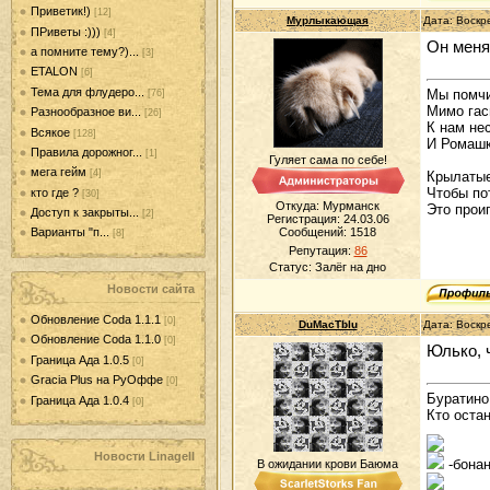
Приветик!)
[12]
Мурлыкающая
Дата: Воскр
ПРиветы :)))
[4]
Он меня
а помните тему?)...
[3]
ETALON
[6]
Тема для флудеро...
Мы помчи
[76]
Мимо гас
Разнообразное ви...
[26]
К нам не
Всякое
[128]
И Ромашк
Правила дорожног...
[1]
Гуляет сама по себе!
мега гейм
[4]
Крылатые
Чтобы по
кто где ?
[30]
Откуда: Мурманск
Это прои
Доступ к закрыты...
[2]
Регистрация: 24.03.06
Сообщений:
1518
Варианты "п...
[8]
Репутация:
86
Статус:
Залёг на дно
Новости сайта
Обновление Coda 1.1.1
[0]
DuMacTblu
Дата: Воскр
Обновление Coda 1.1.0
[0]
Юлько, 
Граница Ада 1.0.5
[0]
Gracia Plus на РуОффе
[0]
Буратино.
Граница Ада 1.0.4
[0]
Кто оста
Новости LinageII
-бонан
В ожидании крови Баюма