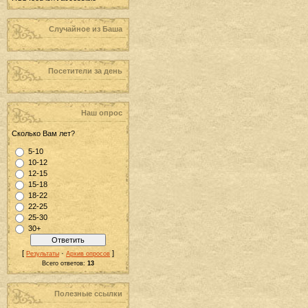
Случайное из Баша
Посетители за день
Наш опрос
Сколько Вам лет?
5-10
10-12
12-15
15-18
18-22
22-25
25-30
30+
[
·
]
Результаты
Архив опросов
Всего ответов:
13
Полезные ссылки