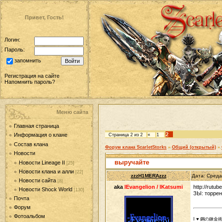
Привет, Гость!
Логин:
Пароль:
запомнить
Регистрация на сайте
Напомнить пароль?
Меню сайта
Главная страница
2
Информация о клане
Страница
2
из
2
«
1
Состав клана
Форум клана ScarletStorks
»
Общий (открытый)
»
Новости
выручайте
Новости Lineage II
[25]
Новости клана и алли
[22]
zzzH1MERAzzz
Дата: Среда
Новости сайта
[8]
aka
lEvangelion / lKatsumi
http://rutube
Новости Shock World
[130]
ЗЫ: торрен
Почта
Форум
Фотоальбом
I ♥ 鋼の錬金