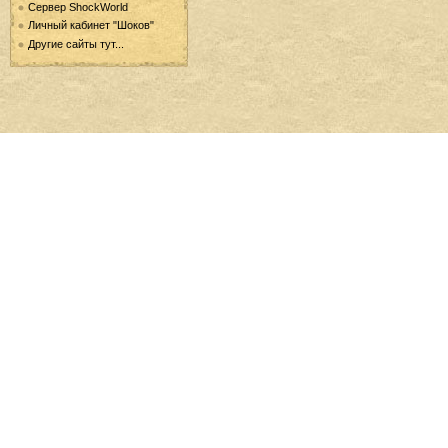
Сервер ShockWorld
Личный кабинет "Шоков"
Другие сайты тут...