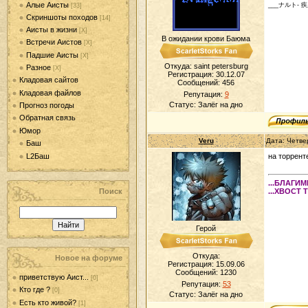
Алые Аисты
___ナルト- 
[33]
Скриншоты походов
[14]
Аисты в жизни
[Х]
В ожидании крови Баюма
Встречи Аистов
[Х]
Падшие Аисты
[Х]
Откуда: saint petersburg
Разное
[Х]
Регистрация: 30.12.07
Кладовая сайтов
Сообщений:
456
Кладовая файлов
Репутация:
9
Статус:
Залёг на дно
Прогноз погоды
Обратная связь
Юмор
Veru
Дата: Четве
Баш
L2Баш
на торрент
...БЛАГИ
Поиск
...ХВОСТ 
Герой
Откуда:
Новое на форуме
Регистрация: 15.09.06
Сообщений:
1230
приветствую Аист...
[0]
Репутация:
53
Кто где ?
[0]
Статус:
Залёг на дно
Есть кто живой?
[1]