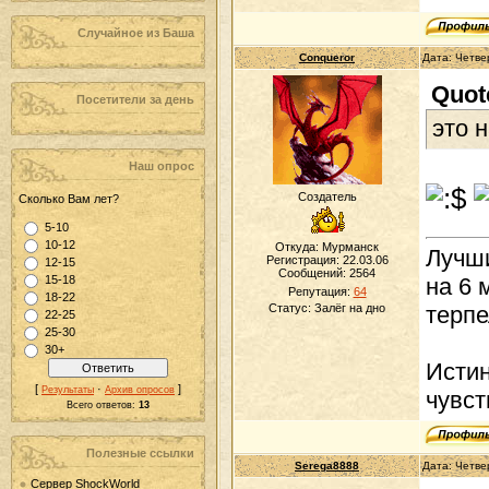
Случайное из Баша
Conqueror
Дата: Четве
Quot
Посетители за день
это 
Наш опрос
Создатель
Сколько Вам лет?
5-10
10-12
Откуда: Мурманск
Лучши
Регистрация: 22.03.06
12-15
Сообщений:
2564
15-18
на 6 
Репутация:
64
18-22
Статус:
Залёг на дно
терпе
22-25
25-30
30+
Истин
[
·
]
Результаты
Архив опросов
чувст
Всего ответов:
13
Полезные ссылки
Serega8888
Дата: Четве
Сервер ShockWorld