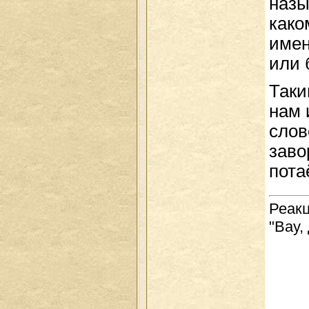
назы
како
имен
или 
Таки
нам 
слов
заво
пота
Реакц
"Вау, 