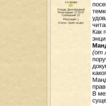
1-я профа
посе
темк
Откуда: Долгопрудный
Регистрация: 17.10.07
Сообщений:
21
удов
Репутация:
1
Статус:
Залёг на дно
чита
Как 
энци
Ман
(от 
пору
доку
како
Манд
прав
В ме
суще