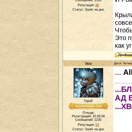
Сообщений:
1518
Репутация:
86
Статус:
Залёг на дно
Крыла
совсе
Чтобы
Это п
как у
Veru
Дата: Четве
...
Al
...
АД 
Герой
...Х
Откуда:
Регистрация: 15.09.06
Сообщений:
1230
Репутация:
53
Статус:
Залёг на дно