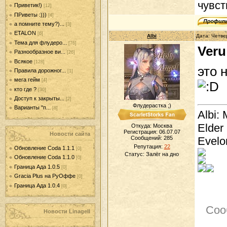
чувст
Приветик!)
[12]
ПРиветы :)))
[4]
а помните тему?)...
[3]
ETALON
[6]
Albi
Дата: Четве
Тема для флудеро...
[76]
Veru
Разнообразное ви...
[26]
Всякое
[128]
это 
Правила дорожног...
[1]
мега гейм
[4]
кто где ?
[30]
Доступ к закрыты...
[2]
Флудерастка ;)
Варианты "п...
[8]
Albi: 
Elder
Откуда: Москва
Регистрация: 06.07.07
Новости сайта
Evelo
Сообщений:
285
Репутация:
22
Обновление Coda 1.1.1
[0]
Статус:
Залёг на дно
Обновление Coda 1.1.0
[0]
Граница Ада 1.0.5
[0]
Gracia Plus на РуОффе
[0]
Граница Ада 1.0.4
[0]
Соо
Новости LinageII