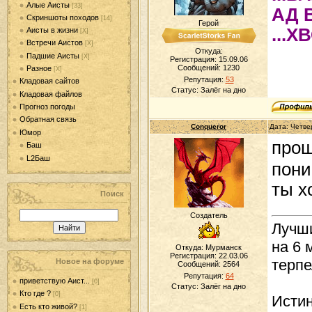
Алые Аисты
[33]
АД 
Скриншоты походов
[14]
Герой
...Х
Аисты в жизни
[Х]
Встречи Аистов
[Х]
Откуда:
Падшие Аисты
[Х]
Регистрация: 15.09.06
Сообщений:
1230
Разное
[Х]
Репутация:
53
Кладовая сайтов
Статус:
Залёг на дно
Кладовая файлов
Прогноз погоды
Обратная связь
Conqueror
Дата: Четве
Юмор
прощ
Баш
L2Баш
пони
ты х
Поиск
Создатель
Лучши
на 6 
Откуда: Мурманск
Регистрация: 22.03.06
терпе
Новое на форуме
Сообщений:
2564
Репутация:
64
приветствую Аист...
[0]
Статус:
Залёг на дно
Кто где ?
[0]
Истин
Есть кто живой?
[1]