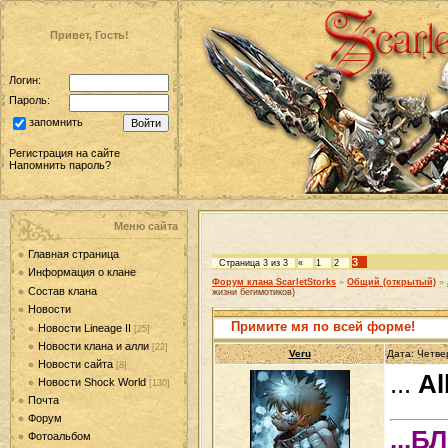
Привет, Гость!
Логин:
Пароль:
запомнить
Регистрация на сайте
Напомнить пароль?
Меню сайта
Главная страница
3
Страница
3
из
3
«
1
2
Информация о клане
Форум клана ScarletStorks
»
Общий (открытый)
»
Состав клана
жизни бегимотиков)
Новости
Примите мя по всей форме!
Новости Lineage II
[25]
Новости клана и алли
[22]
Veru
Дата: Четве
Новости сайта
[8]
...
Al
Новости Shock World
[130]
Почта
Форум
...
Фотоальбом