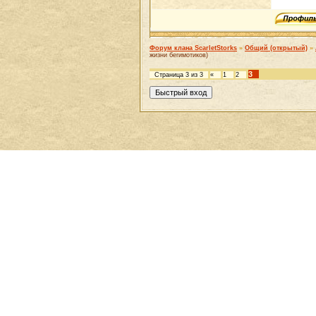
Форум клана ScarletStorks
»
Общий (открытый)
»
жизни бегимотиков)
3
Страница
3
из
3
«
1
2