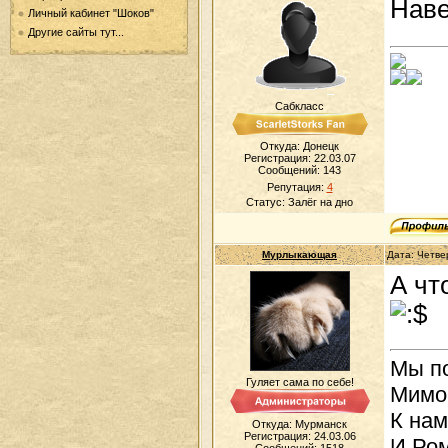
Наве
Личный кабинет "Шоков"
Другие сайты тут...
Сабкласс
Откуда: Донецк
Регистрация: 22.03.07
Сообщений:
143
Репутация:
4
Статус:
Залёг на дно
Мурлыкающая
Дата: Четве
А чт
Мы п
Гуляет сама по себе!
Мимо 
К нам
Откуда: Мурманск
Регистрация: 24.03.06
И Ром