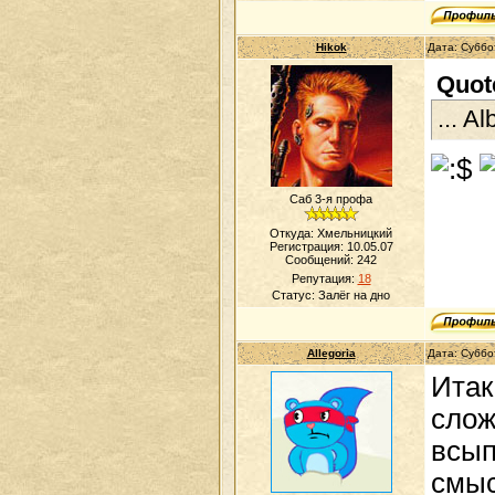
Hikok
Дата: Суббо
Quot
... A
Саб 3-я профа
Откуда: Хмельницкий
Регистрация: 10.05.07
Сообщений:
242
Репутация:
18
Статус:
Залёг на дно
Allegoria
Дата: Суббо
Итак
слож
всып
смыс