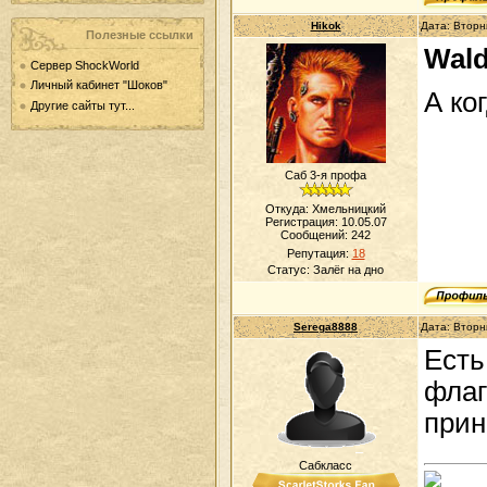
Hikok
Дата: Вторн
Полезные ссылки
Wal
Сервер ShockWorld
Личный кабинет "Шоков"
А ко
Другие сайты тут...
Саб 3-я профа
Откуда: Хмельницкий
Регистрация: 10.05.07
Сообщений:
242
Репутация:
18
Статус:
Залёг на дно
Serega8888
Дата: Вторн
Есть
флаг
прин
Сабкласс