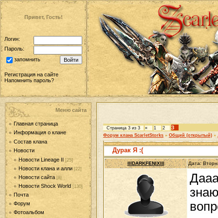
Привет, Гость!
Логин:
Пароль:
запомнить
Регистрация на сайте
Напомнить пароль?
Меню сайта
Главная страница
3
Страница
3
из
3
«
1
2
Информация о клане
Форум клана ScarletStorks
»
Общий (открытый)
»
Состав клана
Дурак Я :(
Новости
Новости Lineage II
[25]
IIIDARKFENIXIII
Дата: Вторн
Новости клана и алли
[22]
Дааа
Новости сайта
[8]
Новости Shock World
[130]
знаю
Почта
вопр
Форум
Фотоальбом