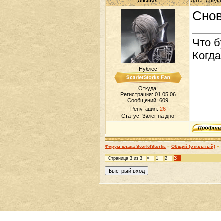
Alkatras
Дата: Среда
Снов
Что б
Когда
Нублес
Откуда:
Регистрация: 01.05.06
Сообщений:
609
Репутация:
26
Статус:
Залёг на дно
Форум клана ScarletStorks
»
Общий (открытый)
»
3
Страница
3
из
3
«
1
2