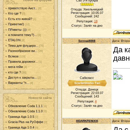
Новое на форуме
Саб 3-я профа
приветствую Аист...
[0]
Откуда: Хмельницкий
Регистрация: 10.05.07
Кто где ?
[0]
Сообщений:
242
Есть кто живой?
[1]
Репутация:
18
Приветик!)
[12]
Статус:
Залёг на дно
ПРиветы :)))
[4]
а помните тему?)...
[3]
ETALON
[6]
Serega8888
Дата: Вторн
Тема для флудеро...
[76]
Да к
Разнообразное ви...
[26]
давн
Всякое
[128]
Правила дорожног...
[1]
мега гейм
[4]
кто где ?
[30]
Доступ к закрыты...
Сабкласс
[2]
Варианты "п...
[8]
Откуда: Донецк
Регистрация: 22.03.07
Сообщений:
143
Новости сайта
Репутация:
4
Статус:
Залёг на дно
Обновление Coda 1.1.1
[0]
Обновление Coda 1.1.0
[0]
Граница Ада 1.0.5
[0]
IIIDARKFENIXIII
Дата: Вторн
Gracia Plus на РуОффе
[0]
Граница Ада 1.0.4
Да с
[0]