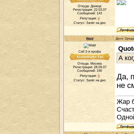
Откуда: Донецк
Регистрация: 22.03.07
Сообщений:
143
Репутация:
4
Статус:
Залёг на дно
Wald
Дата: Среда
Quot
Саб 3-я профа
А ко
Откуда: Москва
Регистрация: 28.09.07
Сообщений:
190
Да, 
Репутация:
9
Статус:
Залёг на дно
не с
Жар б
Счаст
Одно