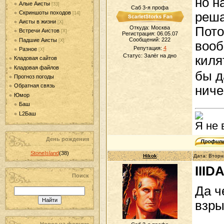
но н
Алые Аисты
[33]
Саб 3-я профа
Скриншоты походов
реша
[14]
Аисты в жизни
[Х]
Откуда: Москва
Пото
Встречи Аистов
[Х]
Регистрация: 06.05.07
Сообщений:
222
Падшие Аисты
[Х]
вооб
Репутация:
4
Разное
[Х]
Статус:
Залёг на дно
киля
Кладовая сайтов
Кладовая файлов
бы д
Прогноз погоды
Обратная связь
ниче
Юмор
Баш
L2Баш
Я не 
День рождения
StoneIsland
(38)
Hikok
Дата: Вторн
IIID
Поиск
Да ч
взры