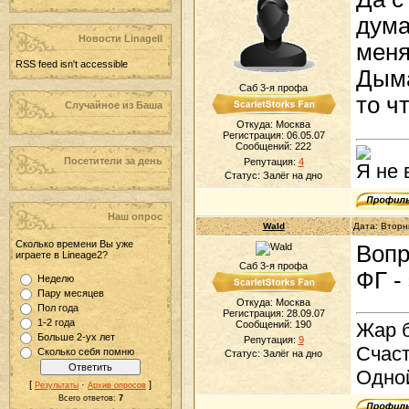
дума
Новости LinageII
меня
RSS feed isn't accessible
Дыма
Саб 3-я профа
то ч
Случайное из Баша
Откуда: Москва
Регистрация: 06.05.07
Сообщений:
222
Посетители за день
Репутация:
4
Я не 
Статус:
Залёг на дно
Наш опрос
Wald
Дата: Вторн
Сколько времени Вы уже
Вопр
играете в Lineage2?
Саб 3-я профа
ФГ -
Неделю
Пару месяцев
Откуда: Москва
Пол года
Регистрация: 28.09.07
1-2 года
Сообщений:
190
Жар б
Больше 2-ух лет
Репутация:
9
Счаст
Сколько себя помню
Статус:
Залёг на дно
Одно
[
·
]
Результаты
Архив опросов
Всего ответов:
7