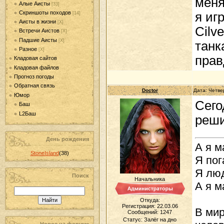
меня
Алые Аисты
[33]
Скриншоты походов
я иг
[14]
Аисты в жизни
[Х]
Cilv
Встречи Аистов
[Х]
Падшие Аисты
[Х]
танк
Разное
[Х]
прав
Кладовая сайтов
Кладовая файлов
Прогноз погоды
Обратная связь
Doctor
Дата: Четве
Юмор
Сего
Баш
L2Баш
реш
День рождения
А я м
StoneIsland
(38)
Я пог
Я люд
Поиск
Начальника
А я м
Откуда:
Регистрация: 22.03.06
В мир
Сообщений:
1247
Статус:
Залёг на дно