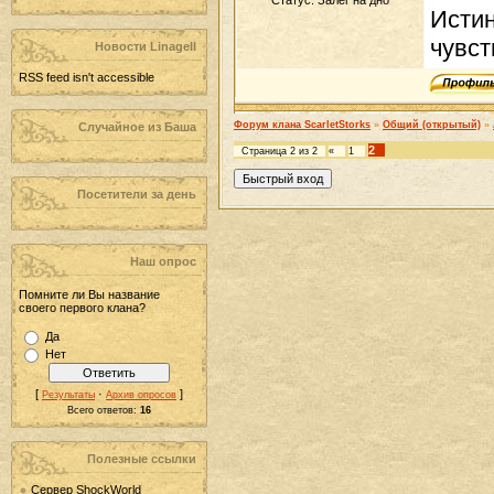
Статус:
Залёг на дно
Истин
чувст
Новости LinageII
RSS feed isn't accessible
Форум клана ScarletStorks
»
Общий (открытый)
»
Случайное из Баша
2
Страница
2
из
2
«
1
Посетители за день
Наш опрос
Помните ли Вы название
своего первого клана?
Да
Нет
[
·
]
Результаты
Архив опросов
Всего ответов:
16
Полезные ссылки
Сервер ShockWorld