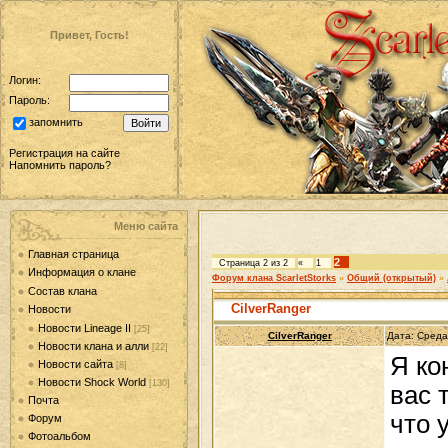
Привет, Гость!
Логин:
Пароль:
запомнить
Регистрация на сайте
Напомнить пароль?
Меню сайта
Главная страница
2
Страница
2
из
2
«
1
Информация о клане
Форум клана ScarletStorks
»
Общий (открытый)
»
Состав клана
CilverRanger
Новости
Новости Lineage II
[25]
CilverRanger
Дата: Среда
Новости клана и алли
[22]
Я ко
Новости сайта
[8]
Новости Shock World
[130]
вас 
Почта
что 
Форум
Фотоальбом