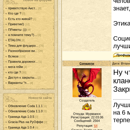
челов
Новое на форуме
знает
приветствую Аист...
[0]
Кто где ?
[0]
Есть кто живой?
[1]
Этика
Приветик!)
[12]
ПРиветы :)))
[4]
а помните тему?)...
[3]
Социо
ETALON
[6]
лучши
Тема для флудеро...
[76]
Разнообразное ви...
[26]
Всякое
[128]
Правила дорожног...
[1]
Conqueror
Дата: Вторн
мега гейм
[4]
Ну ч
кто где ?
[30]
Доступ к закрыты...
[2]
клан
Варианты "п...
[8]
Закр
Новости сайта
Создатель
Лучши
Обновление Coda 1.1.1
[0]
на 6 
Обновление Coda 1.1.0
[0]
Откуда: Мурманск
Граница Ада 1.0.5
[0]
Регистрация: 22.03.06
терпе
Сообщений:
2564
Gracia Plus на РуОффе
[0]
Репутация:
64
Граница Ада 1.0.4
[0]