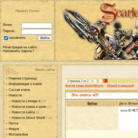
Привет, Гость!
Логин:
Пароль:
запомнить
Регистрация на сайте
Напомнить пароль?
Меню сайта
Главная страница
2
Страница
2
из
2
«
1
Информация о клане
Форум клана ScarletStorks
»
Общий (открытый)
»
Состав клана
Это опять я!!!
Новости
Новости Lineage II
[25]
BeFun
Дата: Вторн
Новости клана и алли
[22]
ээээ В ЧЕ
Новости сайта
[8]
Новости Shock World
[130]
Почта
Форум
Фотоальбом