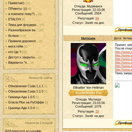
Приветик!)
[12]
Откуда: Мурманск
ПРиветы :)))
[4]
Регистрация: 22.03.06
Сообщений:
2564
а помните тему?)...
[3]
Репутация:
64
ETALON
[6]
Статус:
Залёг на дно
Тема для флудеро...
[76]
Разнообразное ви...
[26]
Всякое
[128]
Hurricane
Дата: Четве
Правила дорожног...
[1]
Принят, wel
мега гейм
[4]
После откр
кто где ?
http://www.
[30]
http://www.
Доступ к закрыты...
[2]
http://www.
http://www.
Варианты "п...
[8]
http://www.
http://www.
Тема закры
Новости сайта
Обновление Coda 1.1.1
[0]
Eilhalder Von Hellman
Обновление Coda 1.1.0
[0]
Граница Ада 1.0.5
[0]
Откуда: Мытищи
Gracia Plus на РуОффе
Регистрация: 23.03.06
[0]
Сообщений:
1076
Граница Ада 1.0.4
[0]
Репутация:
20
Статус:
Залёг на дно
Новости LinageII
RSS feed isn't accessible