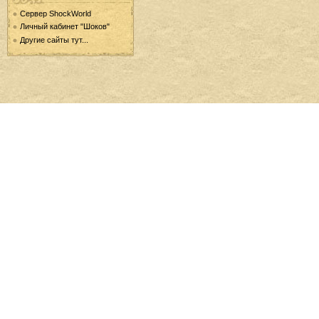
Сервер ShockWorld
Личный кабинет "Шоков"
Другие сайты тут...