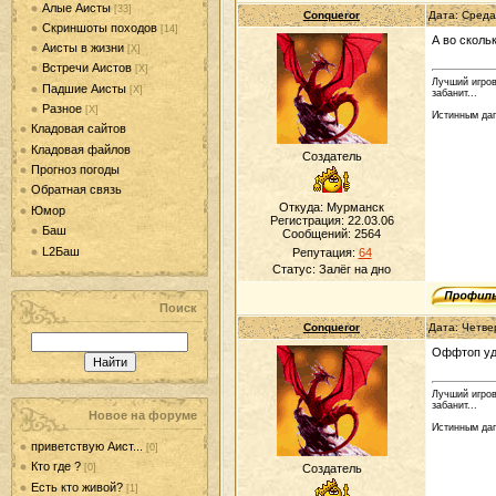
Алые Аисты
[33]
Conqueror
Дата: Среда
Скриншоты походов
[14]
А во сколь
Аисты в жизни
[Х]
Встречи Аистов
[Х]
Лучший игров
Падшие Аисты
[Х]
забанит...
Разное
[Х]
Истинным даг
Кладовая сайтов
Кладовая файлов
Создатель
Прогноз погоды
Обратная связь
Откуда: Мурманск
Юмор
Регистрация: 22.03.06
Баш
Сообщений:
2564
L2Баш
Репутация:
64
Статус:
Залёг на дно
Поиск
Conqueror
Дата: Четве
Оффтоп уд
Лучший игров
забанит...
Новое на форуме
Истинным даг
приветствую Аист...
[0]
Кто где ?
Создатель
[0]
Есть кто живой?
[1]