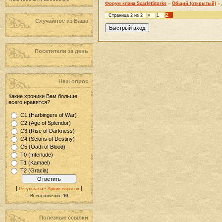
Форум клана ScarletStorks
»
Общий (открытый)
»
2
Страница
2
из
2
«
1
Случайное из Баша
Посетители за день
Наш опрос
Какие хроники Вам больше
всего нравятся?
С1 (Harbingers of War)
С2 (Age of Splendor)
С3 (Rise of Darkness)
С4 (Scions of Destiny)
С5 (Oath of Blood)
T0 (Interlude)
Т1 (Kamael)
T2 (Gracia)
[
·
]
Результаты
Архив опросов
Всего ответов:
10
Полезные ссылки