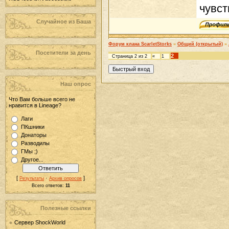
чувст
Случайное из Баша
Форум клана ScarletStorks
»
Общий (открытый)
»
Посетители за день
2
Страница
2
из
2
«
1
Наш опрос
Что Вам больше всего не
нравится в Lineage?
Лаги
ПКшники
Донаторы
Разводилы
ГМы ;)
Другое...
[
·
]
Результаты
Архив опросов
Всего ответов:
11
Полезные ссылки
Сервер ShockWorld