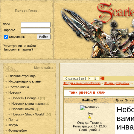
Привет, Гость!
Логин:
Пароль:
запомнить
Регистрация на сайте
Напомнить пароль?
Меню сайта
Главная страница
2
Страница
2
из
2
«
1
Информация о клане
Форум клана ScarletStorks
»
Общий (открытый)
»
Состав клана
танк рвется в клан
Новости
Новости Lineage II
[25]
Redline72
Дата: Пятни
Новости клана и алли
[22]
Небо
Новости сайта
[8]
Нуп
Новости Shock World
[130]
вами
Почта
Откуда: Тюмень
инва
Форум
Регистрация: 14.12.06
Сообщений:
4
Фотоальбом