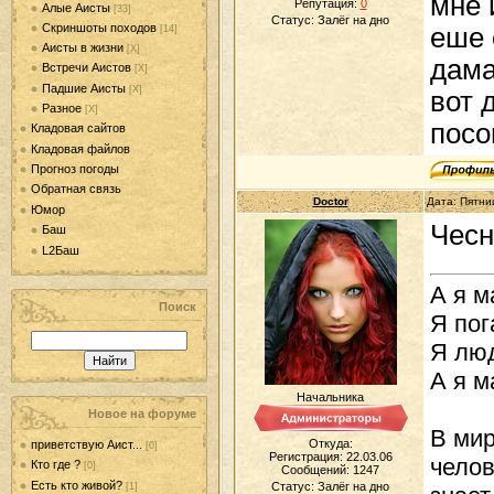
мне 
Репутация:
0
Алые Аисты
[33]
Статус:
Залёг на дно
Скриншоты походов
еше 
[14]
Аисты в жизни
[Х]
дама
Встречи Аистов
[Х]
Падшие Аисты
[Х]
вот 
Разное
[Х]
посо
Кладовая сайтов
Кладовая файлов
Прогноз погоды
Обратная связь
Doctor
Дата: Пятни
Юмор
Чесн
Баш
L2Баш
А я м
Поиск
Я пог
Я люд
А я м
Начальника
Новое на форуме
В мир
Откуда:
приветствую Аист...
[0]
Регистрация: 22.03.06
челов
Кто где ?
[0]
Сообщений:
1247
Есть кто живой?
Статус:
Залёг на дно
[1]