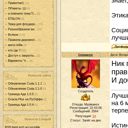
знает
Приветик!)
[12]
ПРиветы :)))
[4]
а помните тему?)...
Этика
[3]
ETALON
[6]
Тема для флудеро...
[76]
Социо
Разнообразное ви...
[26]
Всякое
[128]
лучши
Правила дорожног...
[1]
мега гейм
[4]
кто где ?
[30]
Conqueror
Дата: Воскр
Доступ к закрыты...
[2]
Варианты "п...
Ник 
[8]
прав
Новости сайта
И до
Обновление Coda 1.1.1
[0]
Обновление Coda 1.1.0
[0]
Создатель
Лучши
Граница Ада 1.0.5
[0]
Gracia Plus на РуОффе
[0]
на 6 
Откуда: Мурманск
Граница Ада 1.0.4
[0]
Регистрация: 22.03.06
терпе
Сообщений:
2564
Репутация:
64
Новости LinageII
Статус:
Залёг на дно
Истин
RSS feed isn't accessible