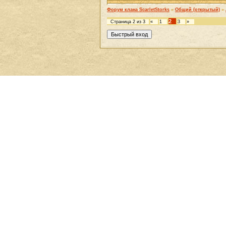
Форум клана ScarletStorks
»
Общий (открытый)
»
2
Страница
2
из
3
«
1
3
»