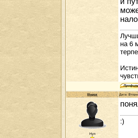
и пу
може
нало
Лучши
на 6 
терпе
Истин
чувст
IIIopox
Дата: Вторн
пон
:)
Нуп