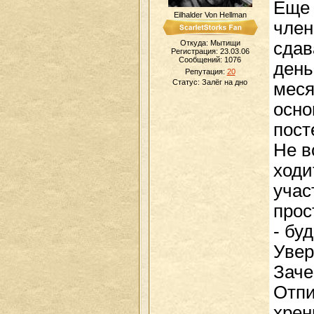
Еще 
Eilhalder Von Hellman
член
сдав
Откуда: Мытищи
Регистрация: 23.03.06
Сообщений:
1076
день
Репутация:
20
Статус:
Залёг на дно
меся
осно
пост
Не в
ходи
учас
прос
- бу
Увер
Заче
Отпи
хрен