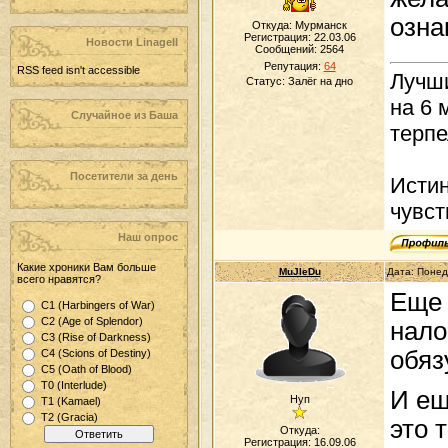
озна
Откуда: Мурманск
Регистрация: 22.03.06
Новости LinageII
Сообщений:
2564
Репутация:
64
RSS feed isn't accessible
Лучши
Статус:
Залёг на дно
на 6 
Случайное из Баша
терпе
Посетители за день
Истин
чувст
Наш опрос
Какие хроники Вам больше
MuJIeDu
Дата: Понед
всего нравятся?
Еще 
С1 (Harbingers of War)
С2 (Age of Splendor)
нало
С3 (Rise of Darkness)
обяз
С4 (Scions of Destiny)
С5 (Oath of Blood)
T0 (Interlude)
И ещ
Нуп
Т1 (Kamael)
T2 (Gracia)
это 
Откуда:
Регистрация: 16.09.06