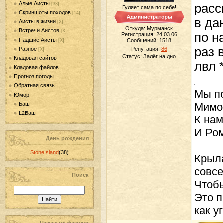
Алые Аисты
[33]
расс
Гуляет сама по себе!
Скриншоты походов
[14]
в да
Аисты в жизни
[Х]
Откуда: Мурманск
Встречи Аистов
[Х]
по н
Регистрация: 24.03.06
Падшие Аисты
Сообщений:
1518
[Х]
раз 
Разное
Репутация:
86
[Х]
Статус:
Залёг на дно
Кладовая сайтов
лвл *
Кладовая файлов
Прогноз погоды
Обратная связь
Мы п
Юмор
Мимо 
Баш
L2Баш
К нам
И Ром
День рождения
StoneIsland
(38)
Крыла
совсе
Поиск
Чтобы
Это п
как у