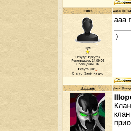
IIIopox
Дата: Понед
ааа 
:)
Нуп
Откуда: Иркутск
Регистрация: 14.09.06
Сообщений:
16
Репутация:
0
Статус:
Залёг на дно
Hurricane
Дата: Понед
IIIo
Клан
клан
прио