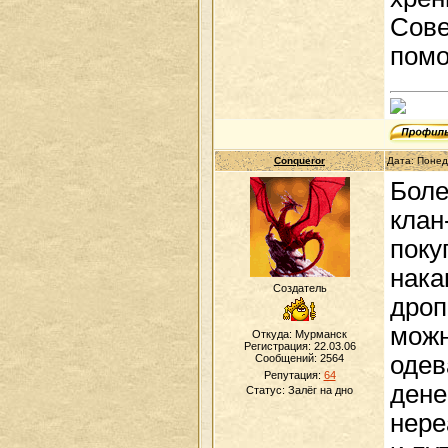
Сове
помо
Conqueror
Дата: Понед
Боле
клан
поку
нака
Создатель
дроп
можн
Откуда: Мурманск
Регистрация: 22.03.06
одев
Сообщений:
2564
Репутация:
64
дене
Статус:
Залёг на дно
нере