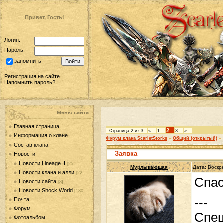
Привет, Гость!
Логин:
Пароль:
запомнить
Регистрация на сайте
Напомнить пароль?
Меню сайта
Главная страница
2
Страница
2
из
3
«
1
3
»
Информация о клане
Форум клана ScarletStorks
»
Общий (открытый)
»
Состав клана
Заявка
Новости
Новости Lineage II
[25]
Мурлыкающая
Дата: Воскр
Новости клана и алли
[22]
Спа
Новости сайта
[8]
Новости Shock World
[130]
---
Почта
Форум
Спеш
Фотоальбом