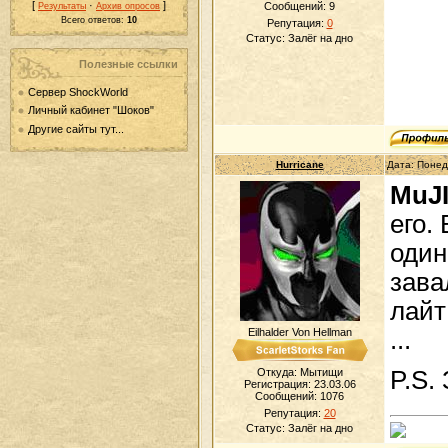
[
·
]
Сообщений:
9
Результаты
Архив опросов
Всего ответов:
10
Репутация:
0
Статус:
Залёг на дно
Полезные ссылки
Сервер ShockWorld
Личный кабинет "Шоков"
Другие сайты тут...
Hurricane
Дата: Понед
MuJ
его.
один
зава
лайт
Eilhalder Von Hellman
...
P.S. 
Откуда: Мытищи
Регистрация: 23.03.06
Сообщений:
1076
Репутация:
20
Статус:
Залёг на дно