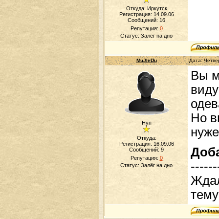
Откуда: Иркутск
Регистрация: 14.09.06
Сообщений:
16
Репутация:
0
Статус:
Залёг на дно
MuJIeDu
Дата: Четве
Вы м
виду
одев
Но в
Нуп
нуж
Откуда:
Регистрация: 16.09.06
Доб
Сообщений:
9
Репутация:
0
------
Статус:
Залёг на дно
Ждал
тему