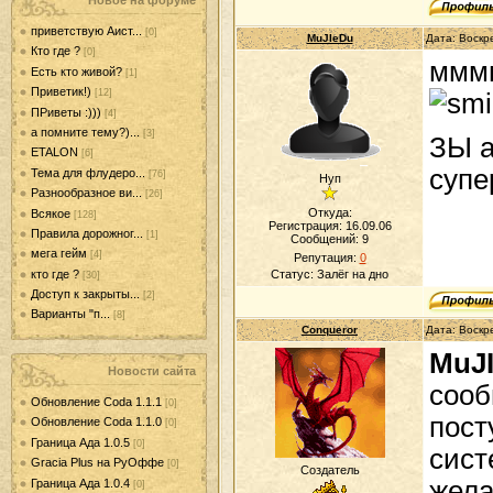
Новое на форуме
приветствую Аист...
[0]
MuJIeDu
Дата: Воскр
Кто где ?
[0]
мммм
Есть кто живой?
[1]
Приветик!)
[12]
ПРиветы :)))
[4]
а помните тему?)...
[3]
ЗЫ а
ETALON
[6]
супе
Тема для флудеро...
[76]
Нуп
Разнообразное ви...
[26]
Откуда:
Всякое
[128]
Регистрация: 16.09.06
Правила дорожног...
[1]
Сообщений:
9
мега гейм
[4]
Репутация:
0
кто где ?
Статус:
Залёг на дно
[30]
Доступ к закрыты...
[2]
Варианты "п...
[8]
Conqueror
Дата: Воскр
MuJ
Новости сайта
сооб
Обновление Coda 1.1.1
[0]
пост
Обновление Coda 1.1.0
[0]
Граница Ада 1.0.5
[0]
сист
Gracia Plus на РуОффе
[0]
Создатель
жела
Граница Ада 1.0.4
[0]