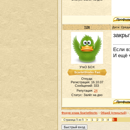
Y2K
Дата: Среда
закры
Если в
И ещё 
УткО БОХ
Откуда:
Регистрация: 16.10.07
Сообщений:
333
Репутация:
24
Статус:
Залёг на дно
Форум клана ScarletStorks
»
Общий (открытый)
»
5
Страница
5
из
5
«
1
2
3
4