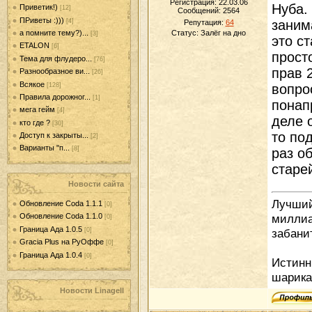
Регистрация: 22.03.06
Нуба.
Приветик!)
[12]
Сообщений:
2564
ПРиветы :)))
[4]
заним
Репутация:
64
а помните тему?)...
Статус:
Залёг на дно
[3]
это с
ETALON
[6]
прост
Тема для флудеро...
[76]
прав 
Разнообразное ви...
[26]
Всякое
[128]
вопро
Правила дорожног...
[1]
понап
мега гейм
[4]
деле 
кто где ?
[30]
то по
Доступ к закрыты...
[2]
Варианты "п...
[8]
раз о
старе
Новости сайта
Лучший 
Обновление Coda 1.1.1
[0]
миллиа
Обновление Coda 1.1.0
[0]
Граница Ада 1.0.5
забанит
[0]
Gracia Plus на РуОффе
[0]
Граница Ада 1.0.4
[0]
Истинн
шарика
Новости LinageII