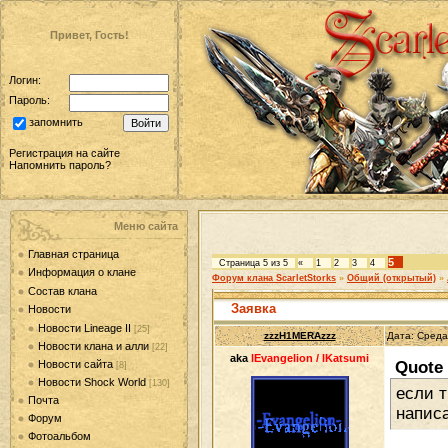
Привет, Гость!
Логин:
Пароль:
запомнить
Регистрация на сайте
Напомнить пароль?
Меню сайта
Главная страница
5
Страница
5
из
5
«
1
2
3
4
Информация о клане
Форум клана ScarletStorks
»
Общий (открытый)
»
Состав клана
Заявка
Новости
Новости Lineage II
[25]
zzzH1MERAzzz
Дата: Среда
Новости клана и алли
[22]
aka
lEvangelion / lKatsumi
Quote
Новости сайта
[8]
Новости Shock World
[130]
если т
Почта
напис
Форум
Фотоальбом