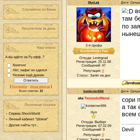
MurLak
Дата: Среда
Случайное из Баша
во
там б
по за
Посетители за день
нынеш
2-я профа
Наш опрос
А вы идёте на Ру.офф. ?
Откуда: Leningrad
Регистрация: 25.11.08
Конечно
Сообщений:
47
Нет, нафиг он сдался
Репутация:
5
Незнаю ещё,думаю
Статус:
Залёг на дно
[
·
]
Результаты
Архив опросов
Всего ответов:
10
konterner666
Дата: Среда
aka
TwistedofMetal
сори 
Полезные ссылки
а так
Нуп
всем 
Сервер ShockWorld
Личный кабинет "Шоков"
Откуда: Выборг
Другие сайты тут...
Регистрация: 07.02.09
Devil
Сообщений:
9
Репутация:
0
Статус:
Залёг на дно