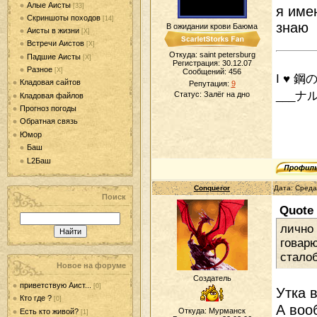
Алые Аисты
[33]
я име
Скриншоты походов
[14]
знаю
В ожидании крови Баюма
Аисты в жизни
[Х]
Встречи Аистов
[Х]
Откуда: saint petersburg
Падшие Аисты
[Х]
Регистрация: 30.12.07
Разное
[Х]
Сообщений:
456
I ♥ 
Кладовая сайтов
Репутация:
9
___ナ
Статус:
Залёг на дно
Кладовая файлов
Прогноз погоды
Обратная связь
Юмор
Баш
L2Баш
Conqueror
Дата: Среда
Поиск
Quote
лично 
говарю
сталоб
Новое на форуме
Создатель
приветствую Аист...
[0]
Утка 
Кто где ?
[0]
А воо
Откуда: Мурманск
Есть кто живой?
[1]