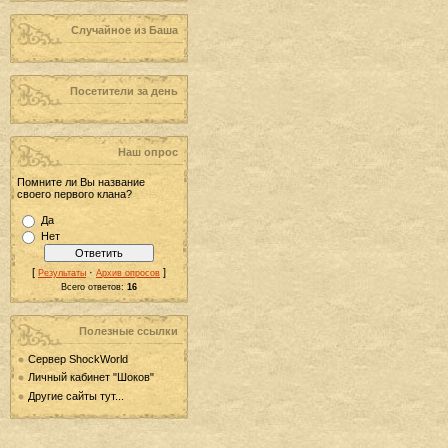
Случайное из Баша
Посетители за день
Наш опрос
Помните ли Вы название
своего первого клана?
Да
Нет
[
·
]
Результаты
Архив опросов
Всего ответов:
16
Полезные ссылки
Сервер ShockWorld
Личный кабинет "Шоков"
Другие сайты тут...