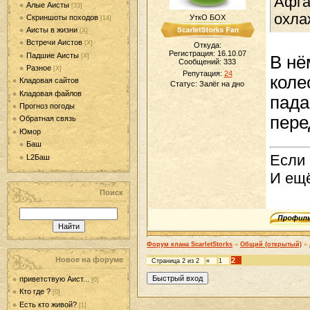
Афга
Алые Аисты
[33]
охла
Скриншоты походов
УткО БОХ
[14]
Аисты в жизни
[Х]
Встречи Аистов
[Х]
Откуда:
Регистрация: 16.10.07
Падшие Аисты
[Х]
В нё
Сообщений:
333
Разное
[Х]
Репутация:
24
коле
Кладовая сайтов
Статус:
Залёг на дно
Кладовая файлов
пада
Прогноз погоды
пере
Обратная связь
Юмор
Баш
Если 
L2Баш
И ещё
Поиск
Форум клана ScarletStorks
»
Общий (открытый)
»
Новое на форуме
2
Страница
2
из
2
«
1
приветствую Аист...
[0]
Кто где ?
[0]
Есть кто живой?
[1]