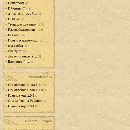
Приветик!)
[12]
ПРиветы :)))
[4]
а помните тему?)...
[3]
ETALON
[6]
Тема для флудеро...
[76]
Разнообразное ви...
[26]
Всякое
[128]
Правила дорожног...
[1]
мега гейм
[4]
кто где ?
[30]
Доступ к закрыты...
[2]
Варианты "п...
[8]
Новости сайта
Обновление Coda 1.1.1
[0]
Обновление Coda 1.1.0
[0]
Граница Ада 1.0.5
[0]
Gracia Plus на РуОффе
[0]
Граница Ада 1.0.4
[0]
Новости LinageII