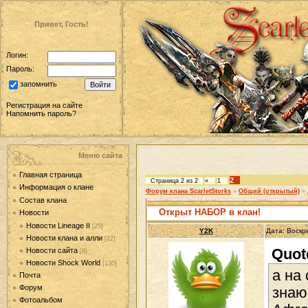
Привет, Гость!
Логин:
Пароль:
запомнить
Регистрация на сайте
Напомнить пароль?
Меню сайта
Главная страница
2
Страница
2
из
2
«
1
Информация о клане
Форум клана ScarletStorks
»
Общий (открытый)
»
Состав клана
Открыт НАБОР в клан!
Новости
Новости Lineage II
[25]
Y2K
Дата: Воскр
Новости клана и алли
[22]
Quot
Новости сайта
[8]
Новости Shock World
[130]
а на
Почта
Форум
знаю
Фотоальбом