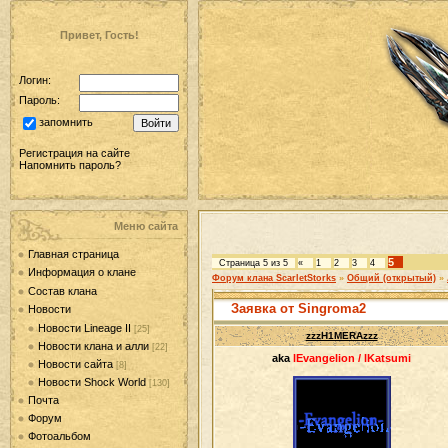
Привет, Гость!
Логин:
Пароль:
запомнить
Регистрация на сайте
Напомнить пароль?
Меню сайта
Главная страница
5
Страница
5
из
5
«
1
2
3
4
Информация о клане
Форум клана ScarletStorks
»
Общий (открытый)
»
Состав клана
Заявка от Singroma2
Новости
Новости Lineage II
[25]
zzzH1MERAzzz
Новости клана и алли
[22]
aka
lEvangelion / lKatsumi
Новости сайта
[8]
Новости Shock World
[130]
Почта
Форум
Фотоальбом