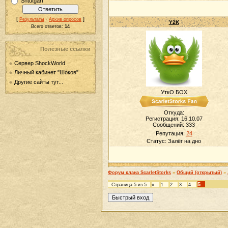
Shtutgart
[
·
]
Результаты
Архив опросов
Y2K
Всего ответов:
14
Полезные ссылки
Сервер ShockWorld
Личный кабинет "Шоков"
Другие сайты тут...
УткО БОХ
Откуда:
Регистрация: 16.10.07
Сообщений:
333
Репутация:
24
Статус:
Залёг на дно
Форум клана ScarletStorks
»
Общий (открытый)
»
5
Страница
5
из
5
«
1
2
3
4