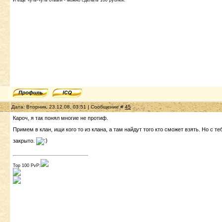
И ещё чуть-чуть отваги - можно сделать 100 рублей.
Дата: Вторник, 23.12.08, 03:51 | Сообщение #
45
Кароч, я так понял многие не протиф.
Примем в клан, ищи кого то из клана, а там найдут того кто сможет взять. Но с те
закрыто.
Top 100 PvP: