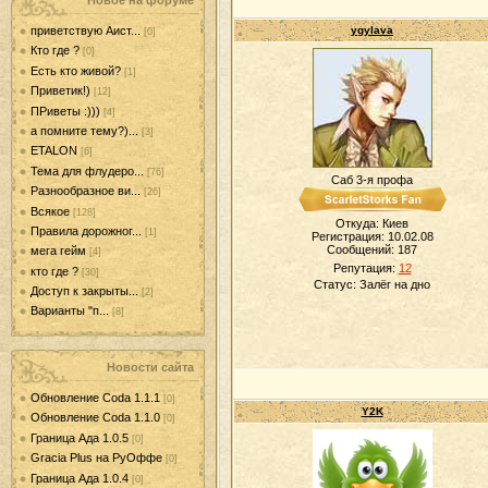
Новое на форуме
приветствую Аист...
ygylava
[0]
Кто где ?
[0]
Есть кто живой?
[1]
Приветик!)
[12]
ПРиветы :)))
[4]
а помните тему?)...
[3]
ETALON
[6]
Тема для флудеро...
[76]
Саб 3-я профа
Разнообразное ви...
[26]
Всякое
[128]
Откуда: Киев
Правила дорожног...
[1]
Регистрация: 10.02.08
Сообщений:
187
мега гейм
[4]
Репутация:
12
кто где ?
[30]
Статус:
Залёг на дно
Доступ к закрыты...
[2]
Варианты "п...
[8]
Новости сайта
Обновление Coda 1.1.1
[0]
Y2K
Обновление Coda 1.1.0
[0]
Граница Ада 1.0.5
[0]
Gracia Plus на РуОффе
[0]
Граница Ада 1.0.4
[0]