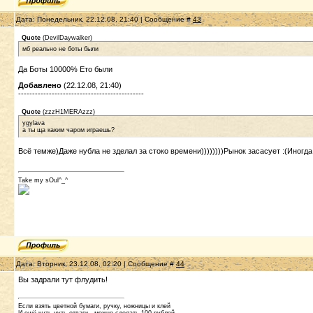
Дата: Понедельник, 22.12.08, 21:40 | Сообщение #
43
Quote
(
DevilDaywalker
)
мб реально не боты были
Да Боты 10000% Ето были
Добавлено
(22.12.08, 21:40)
---------------------------------------------
Quote
(
zzzH1MERAzzz
)
ygylava
а ты ща каким чаром играешь?
Всё темже)Даже нубла не зделал за стоко времени))))))))Рынок засасует :(Иног
Take my sOul^_^
Дата: Вторник, 23.12.08, 02:20 | Сообщение #
44
Вы задрали тут флудить!
Если взять цветной бумаги, ручку, ножницы и клей