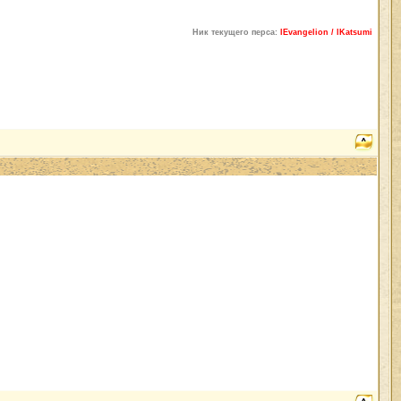
Ник текущего перса:
lEvangelion / lKatsumi