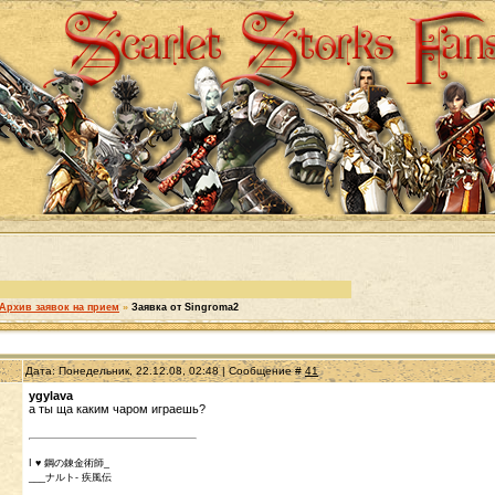
Архив заявок на прием
»
Заявка от Singroma2
Дата: Понедельник, 22.12.08, 02:48 | Сообщение #
41
ygylava
а ты ща каким чаром играешь?
I ♥ 鋼の錬金術師_
___ナルト- 疾風伝