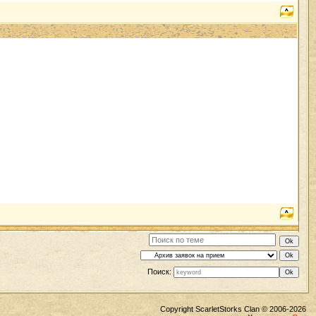
Поиск:
Copyright ScarletStorks Clan © 2006-2026