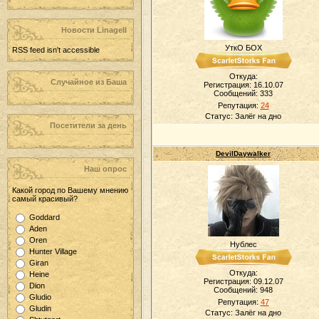
Новости LinageII
УткО БОХ
RSS feed isn't accessible
Откуда:
Случайное из Баша
Регистрация: 16.10.07
Сообщений:
333
Репутация:
24
Статус:
Залёг на дно
Посетители за день
DevilDaywalker
Наш опрос
Какой город по Вашему мнению
самый красивый?
Goddard
Aden
Oren
Нублес
Hunter Village
Giran
Откуда:
Heine
Регистрация: 09.12.07
Dion
Сообщений:
948
Gludio
Репутация:
47
Gludin
Статус:
Залёг на дно