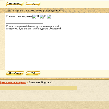
Дата: Вторник, 23.12.08, 20:07 | Сообщение #
46
И ничего не закрыто
Если взять цветной бумаги, ручку, ножницы и клей
И ещё чуть-чуть отваги - можно сделать 100 рублей.
Архив заявок на прием
»
Заявка от Singroma2