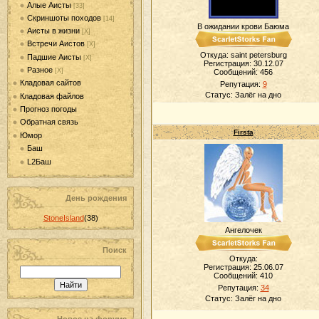
Алые Аисты
[33]
Скриншоты походов
[14]
В ожидании крови Баюма
Аисты в жизни
[Х]
Встречи Аистов
[Х]
Откуда: saint petersburg
Падшие Аисты
[Х]
Регистрация: 30.12.07
Разное
[Х]
Сообщений:
456
Кладовая сайтов
Репутация:
9
Статус:
Залёг на дно
Кладовая файлов
Прогноз погоды
Обратная связь
Firsta
Юмор
Баш
L2Баш
День рождения
StoneIsland
(38)
Ангелочек
Поиск
Откуда:
Регистрация: 25.06.07
Сообщений:
410
Репутация:
34
Статус:
Залёг на дно