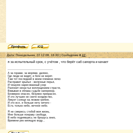
Дата: Понедельник, 22.12.08, 18:30 | Сообщение #
42
я за испытельный срок, с учётом , что берёт саб сапорта и качает
А за горами, за морями, далеко,
Где люди не видят, и боги не верят.
Там тот последний в моем племени легко
Расправит крылья - железные перья,
И чешуею нарисованный узор
Разгонит ненастье воплощением страсти,
Взмывая в облака судьбе наперекор,
Безмерно опасен, безумно прекрасен.
И это лучшее не свете колдовство,
Ликует солнце на лезвии гребня,
И это все, и больше нету ничего -
Есть только небо, вечное небо.
Я не смерюсь стобой моя жизнь,
Мне больше понраву свобода.
В небо поднявшись не брошусь вниз,
Времени рек кипящую воду...