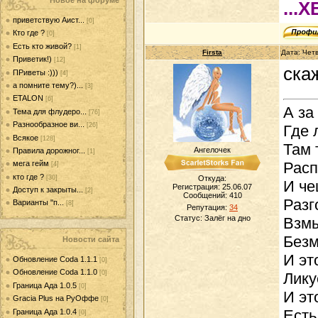
Новое на форуме
...
приветствую Аист...
[0]
Кто где ?
[0]
Есть кто живой?
[1]
Firsta
Дата: Четв
Приветик!)
[12]
ска
ПРиветы :)))
[4]
а помните тему?)...
[3]
ETALON
[6]
А за
Тема для флудеро...
[76]
Разнообразное ви...
[26]
Где 
Всякое
[128]
Там 
Ангелочек
Правила дорожног...
[1]
мега гейм
Расп
[4]
кто где ?
[30]
Откуда:
И че
Регистрация: 25.06.07
Доступ к закрыты...
[2]
Сообщений:
410
Разг
Варианты "п...
[8]
Репутация:
34
Статус:
Залёг на дно
Взмы
Безм
Новости сайта
И эт
Обновление Coda 1.1.1
[0]
Обновление Coda 1.1.0
[0]
Лику
Граница Ада 1.0.5
[0]
И эт
Gracia Plus на РуОффе
[0]
Есть
Граница Ада 1.0.4
[0]