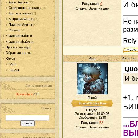
Алые Аисты
И б
[33]
Репутация:
0
Скриншоты походов
[14]
Статус:
Залёг на дно
Аисты в жизни
[Х]
Встречи Аистов
[Х]
Не н
Падшие Аисты
[Х]
разм
Разное
[Х]
Кладовая сайтов
Rely
Кладовая файлов
Прогноз погоды
Обратная связь
Юмор
Veru
Дата: Четв
Баш
Quo
L2Баш
И б
День рождения
StoneIsland
(38)
+1, 
Герой
БИШ
Поиск
Откуда:
Регистрация: 15.09.06
Сообщений:
1230
...
Репутация:
53
Статус:
Залёг на дно
ВЫ