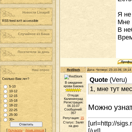
Новости LinageII
Я не
Мне 
RSS feed isn't accessible
В не
Случайное из Баша
Врем
Посетители за день
Наш опрос
RedStork
Дата: Четверг, 23.10.08, 18:1
Quote
(
Veru
)
Сколько Вам лет?
В ожидании
крови Баюма
5-10
1, мне тут ме
10-12
Откуда:
12-15
Калининград
15-18
Регистрация:
Можно узнат
18-22
06.10.07
Сообщений:
22-25
357
25-30
Репутация:
15
30+
[url=http://sigs
Статус:
Залёг
на дно
[/url]
[
·
]
Результаты
Архив опросов