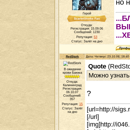
но н
Герой
...
ВЫ
Откуда:
Регистрация: 15.09.06
Сообщений:
1230
...
Репутация:
53
Статус:
Залёг на дно
RedStork
Дата: Четверг, 23.10.08, 18:4
Quote
(
RedSto
В ожидании
крови Баюма
Можно узнать
Откуда:
Калининград
Регистрация:
?
06.10.07
Сообщений:
357
Репутация:
15
[url=http://sigs
Статус:
Залёг
на дно
[/url]
[img]http://i04