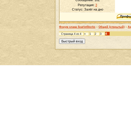
Сообщений:
102
Репутация:
3
Статус:
Залёг на дно
Форум клана ScarletStorks
»
Общий (открытый)
»
Ар
4
Страница
4
из
4
«
1
2
3