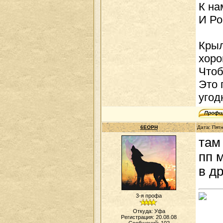
К на
И Ро
Крыл
хоро
Чтоб
Это 
угод
6EOPH
Дата: Пят
там
пп 
в др
3-я профа
Откуда: Уфа
Регистрация: 20.08.08