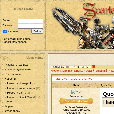
Привет, Гость!
Логин:
Пароль:
запомнить
Регистрация на сайте
Напомнить пароль?
Меню сайта
Главная страница
4
Страница
4
из
4
«
1
2
3
Информация о клане
Форум клана ScarletStorks
»
Общий (открытый)
»
Ар
Состав клана
заявко на вступление
Новости
Новости Lineage II
[25]
Rely
Дата: Четв
Новости клана и алли
[22]
Quo
Новости сайта
[8]
2-я профа
Новости Shock World
[130]
Нынч
Почта
Форум
Откуда: Саратов
Регистрация: 19.12.07
Фотоальбом
Сообщений:
41