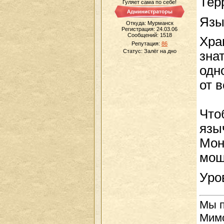
Тер
Гуляет сама по себе!
Язы
Откуда: Мурманск
Регистрация: 24.03.06
Сообщений:
1518
Хра
Репутация:
86
Статус:
Залёг на дно
зна
одн
от 
Что
язы
Мон
мощ
Уро
Мы п
Мимо