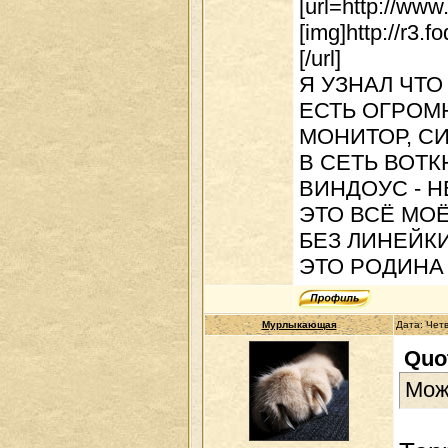
[url=http://www
[img]http://r3
[/url]
Я УЗНАЛ ЧТО
ЕСТЬ ОГРОМ
МОНИТОР, С
В СЕТЬ ВОТ
ВИНДОУС - Н
ЭТО ВСЁ МО
БЕЗ ЛИНЕЙК
ЭТО РОДИНА 
Мурлыкающая
Дата: Четв
Quo
Можн