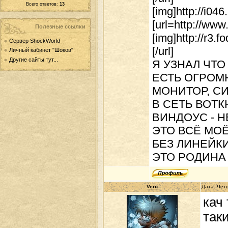
Всего ответов:
13
[img]http://i04
[url=http://www
Полезные ссылки
[img]http://r3
Сервер ShockWorld
[/url]
Личный кабинет "Шоков"
Другие сайты тут...
Я УЗНАЛ ЧТО
ЕСТЬ ОГРОМ
МОНИТОР, С
В СЕТЬ ВОТ
ВИНДОУС - Н
ЭТО ВСЁ МО
БЕЗ ЛИНЕЙК
ЭТО РОДИНА 
Veru
Дата: Четв
кач
так