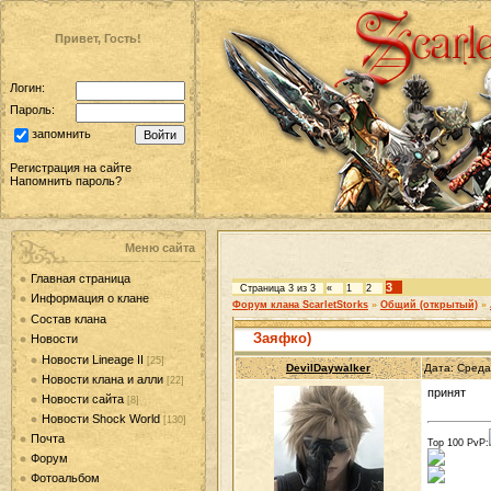
Привет, Гость!
Логин:
Пароль:
запомнить
Регистрация на сайте
Напомнить пароль?
Меню сайта
Главная страница
3
Страница
3
из
3
«
1
2
Информация о клане
Форум клана ScarletStorks
»
Общий (открытый)
»
Состав клана
Заяфко)
Новости
Новости Lineage II
[25]
DevilDaywalker
Дата: Среда
Новости клана и алли
[22]
принят
Новости сайта
[8]
Новости Shock World
[130]
Почта
Top 100 PvP:
Форум
Фотоальбом