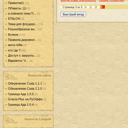
Форум клана ScarletStorks
»
Общий (открытый)
»
Приветик!)
[12]
3
Страница
3
из
3
«
1
2
ПРиветы :)))
[4]
а помните тему?)...
[3]
ETALON
[6]
Тема для флудеро...
[76]
Разнообразное ви...
[26]
Всякое
[128]
Правила дорожног...
[1]
мега гейм
[4]
кто где ?
[30]
Доступ к закрыты...
[2]
Варианты "п...
[8]
Новости сайта
Обновление Coda 1.1.1
[0]
Обновление Coda 1.1.0
[0]
Граница Ада 1.0.5
[0]
Gracia Plus на РуОффе
[0]
Граница Ада 1.0.4
[0]
Новости LinageII