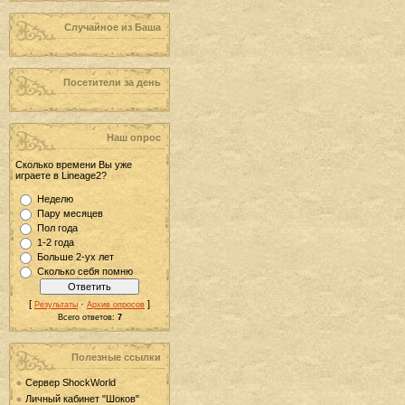
Случайное из Баша
Посетители за день
Наш опрос
Сколько времени Вы уже
играете в Lineage2?
Неделю
Пару месяцев
Пол года
1-2 года
Больше 2-ух лет
Сколько себя помню
[
·
]
Результаты
Архив опросов
Всего ответов:
7
Полезные ссылки
Сервер ShockWorld
Личный кабинет "Шоков"