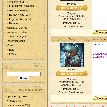
Алые Аисты
[33]
Нублес
Скриншоты походов
[14]
Аисты в жизни
[Х]
Откуда:
Встречи Аистов
[Х]
Регистрация: 09.12.07
Сообщений:
948
Падшие Аисты
[Х]
Репутация:
47
Разное
[Х]
Статус:
Залёг на дно
Кладовая сайтов
Кладовая файлов
Прогноз погоды
Veru
Дата: Среда
Обратная связь
закрыто!
Юмор
Баш
...БЛАГИ
L2Баш
...ХВОСТ 
Поиск
Герой
Откуда:
Регистрация: 15.09.06
Сообщений:
1230
Репутация:
53
Новое на форуме
Статус:
Залёг на дно
приветствую Аист...
[0]
Кто где ?
[0]
Есть кто живой?
[1]