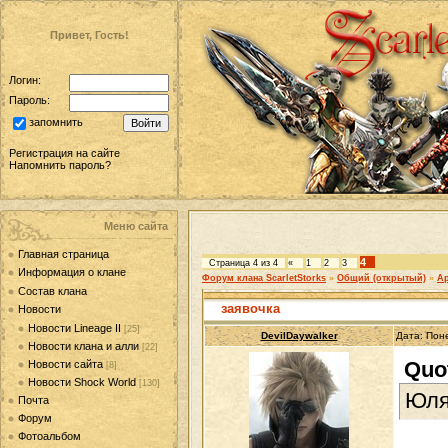
Привет, Гость!
Логин:
Пароль:
запомнить
Регистрация на сайте
Напомнить пароль?
Меню сайта
Главная страница
4
Страница
4
из
4
«
1
2
3
Информация о клане
Форум клана ScarletStorks
»
Общий (открытый)
»
Ар
Состав клана
заявочка
Новости
Новости Lineage II
[25]
DevilDaywalker
Дата: Пон
Новости клана и алли
[22]
Quo
Новости сайта
[8]
Новости Shock World
[130]
Юля
Почта
Форум
Фотоальбом