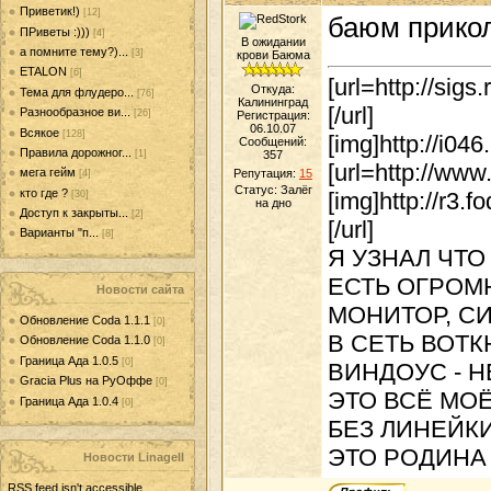
Приветик!)
[12]
баюм прико
ПРиветы :)))
[4]
В ожидании
а помните тему?)...
[3]
крови Баюма
ETALON
[6]
[url=http://sigs
Откуда:
Тема для флудеро...
[76]
Калининград
[/url]
Разнообразное ви...
[26]
Регистрация:
06.10.07
Всякое
[128]
[img]http://i04
Сообщений:
Правила дорожног...
[1]
357
[url=http://www
мега гейм
Репутация:
15
[4]
Статус:
Залёг
кто где ?
[img]http://r3
[30]
на дно
Доступ к закрыты...
[2]
[/url]
Варианты "п...
[8]
Я УЗНАЛ ЧТО
ЕСТЬ ОГРОМ
Новости сайта
МОНИТОР, С
Обновление Coda 1.1.1
[0]
В СЕТЬ ВОТ
Обновление Coda 1.1.0
[0]
Граница Ада 1.0.5
[0]
ВИНДОУС - Н
Gracia Plus на РуОффе
[0]
ЭТО ВСЁ МО
Граница Ада 1.0.4
[0]
БЕЗ ЛИНЕЙК
ЭТО РОДИНА 
Новости LinageII
RSS feed isn't accessible