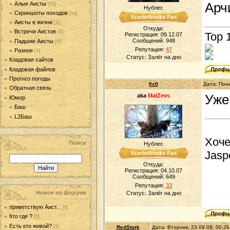
Алые Аисты
Арчи
[33]
Нублес
Скриншоты походов
[14]
Аисты в жизни
[Х]
Откуда:
Встречи Аистов
[Х]
Top 
Регистрация: 09.12.07
Сообщений:
948
Падшие Аисты
[Х]
Репутация:
47
Разное
[Х]
Статус:
Залёг на дно
Кладовая сайтов
Кладовая файлов
Прогноз погоды
0x0
Дата: Пон
Обратная связь
aka
MalZevs
Уже
Юмор
Баш
L2Баш
Хоче
Поиск
Нублес
Jasp
Откуда:
Регистрация: 04.10.07
Сообщений:
649
Репутация:
33
Новое на форуме
Статус:
Залёг на дно
приветствую Аист...
[0]
Кто где ?
[0]
Есть кто живой?
[1]
RedStork
Дата: Вторник, 23.09.08, 00:2