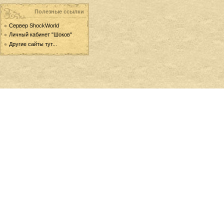
Полезные ссылки
Сервер ShockWorld
Личный кабинет "Шоков"
Другие сайты тут...