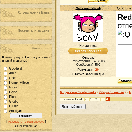
MyFavouriteNoob
Дата: Вто
Случайное из Баша
Red
отп
Посетители за день
Начальника
Наш опрос
Какой город по Вашему мнению
Откуда:
самый красивый?
Регистрация: 14.08.08
Сообщений:
509
Goddard
Репутация:
29
Aden
Статус:
Залёг на дно
Oren
Hunter Village
Giran
Heine
Форум клана ScarletStorks
»
Общий (открытый)
»
Ар
Dion
4
Страница
4
из
4
«
1
2
3
Gludio
Gludin
Shtutgart
[
·
]
Результаты
Архив опросов
Всего ответов:
14