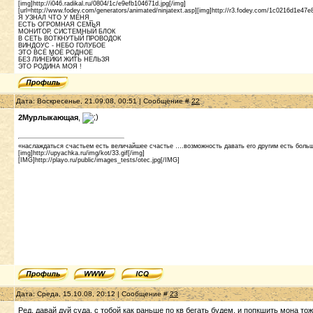
[img]http://i046.radikal.ru/0804/1c/e9efb104671d.jpg[/img]
[url=http://www.fodey.com/generators/animated/ninjatext.asp][img]http://r3.fodey.com/1c0216d1e47e
Я УЗНАЛ ЧТО У МЕНЯ_
ЕСТЬ ОГРОМНАЯ СЕМЬЯ
МОНИТОР, СИСТЕМНЫЙ БЛОК
В СЕТЬ ВОТКНУТЫЙ ПРОВОДОК
ВИНДОУС - НЕБО ГОЛУБОЕ
ЭТО ВСЁ МОЁ РОДНОЕ
БЕЗ ЛИНЕЙКИ ЖИТЬ НЕЛЬЗЯ
ЭТО РОДИНА МОЯ !
Дата: Воскресенье, 21.09.08, 00:51 | Сообщение #
22
2Мурлыкающая
,
«наслаждаться счастьем есть величайшее счастье ….возможность давать его другим есть бол
[img]http://upyachka.ru/img/kot/33.gif[/img]
[IMG]http://playo.ru/public/images_tests/otec.jpg[/IMG]
Дата: Среда, 15.10.08, 20:12 | Сообщение #
23
Ред, давай дуй суда, с тобой как раньше по кв бегать будем, и попкшить мона то