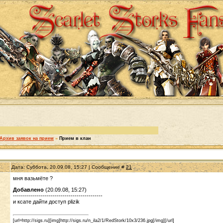
Архив заявок на прием
»
Прием в клан
Дата: Суббота, 20.09.08, 15:27 | Сообщение #
21
мня вазьмёте ?
Добавлено
(20.09.08, 15:27)
---------------------------------------------
и ксате дайти доступ plizik
[url=http://sigs.ru][img]http://sigs.ru/n_ila2/1/RedStork/10x3/236.jpg[/img][/url]