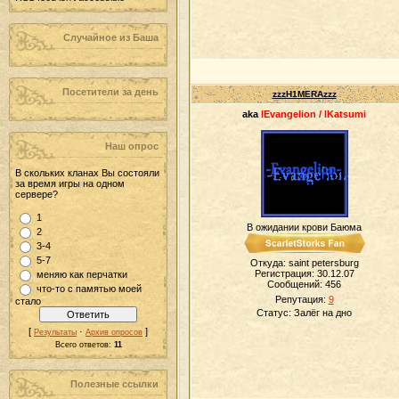
Случайное из Баша
Посетители за день
zzzH1MERAzzz
aka
lEvangelion / lKatsumi
Наш опрос
В скольких кланах Вы состояли
за время игры на одном
сервере?
1
В ожидании крови Баюма
2
3-4
5-7
Откуда: saint petersburg
Регистрация: 30.12.07
меняю как перчатки
Сообщений:
456
что-то с памятью моей
Репутация:
9
стало
Статус:
Залёг на дно
[
·
]
Результаты
Архив опросов
Всего ответов:
11
Полезные ссылки