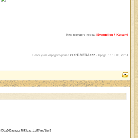
Ник текущего перса:
lEvangelion / lKatsumi
zzzH1MERAzzz
Сообщение отредактировал
-
Среда, 15.10.08, 20:14
845da960aeaacc7873aac.1.gif[/img][/url]