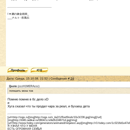
I ♥ 鋼の錬金術師_
___ナルト- 疾風伝
Дата: Среда, 15.10.08, 21:52 | Сообщение #
24
Quote
(
zzzH1MERAzzz
)
попкшить мона тож
Помню помню в бс дело xD
и
Хуга сказал что ты продал чара за реал, и бухаеш дета
[url=http://sigs.ru][img]http://sigs.ru/n_ila2/1/RedStork/10x3/236.jpg[/img][/url]
[img]http://i046.radikal.ru/0804/1c/e9efb104671d.jpg[/img]
[url=http://www.fodey.com/generators/animated/ninjatext.asp][img]http://r3.fodey.com/1c0216d1e47e
Я УЗНАЛ ЧТО У МЕНЯ_
ЕСТЬ ОГРОМНАЯ СЕМЬЯ