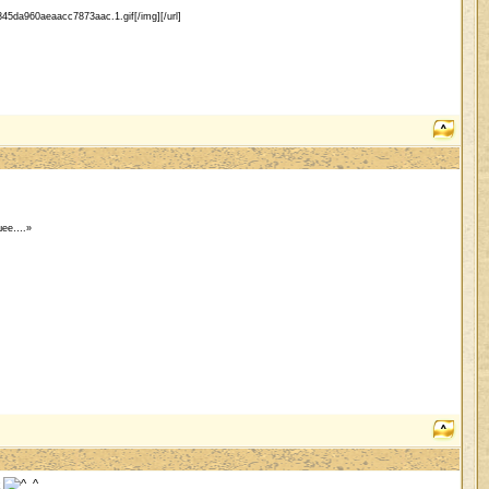
845da960aeaacc7873aac.1.gif[/img][/url]
ьшее….»
ж