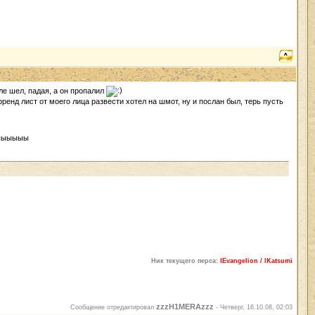
еле шел, падая, а он пропалил
френд лист от моего лица развести хотел на шмот, ну и послан был, терь пусть
ыыыыыыы
Ник текущего перса:
lEvangelion / lKatsumi
zzzH1MERAzzz
Сообщение отредактировал
-
Четверг, 16.10.08, 02:03