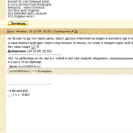
МОНИТОР, СИСТЕМНЫЙ БЛОК
В СЕТЬ ВОТКНУТЫЙ ПРОВОДОК
ВИНДОУС - НЕБО ГОЛУБОЕ
ЭТО ВСЁ МОЁ РОДНОЕ
БЕЗ ЛИНЕЙКИ ЖИТЬ НЕЛЬЗЯ
ЭТО РОДИНА МОЯ !
Дата: Четверг, 16.10.08, 02:02 | Сообщение #
25
ну бухаю та да это через день, прост друзья отметили на видео в контакте где я 
а чара вернул мой друг через секр вопрос от мыла, тот кому я продал чара, мой 
без чара сидит
Добавлено
(16.10.08, 02:02)
---------------------------------------------
ЗЫ, ты дебилоид че ле, мы ж с тобой в ла2 уже неделю общались, ыыыыыыыы
я и ща у тя во френде
Quote
(
zzzH1MERAzzz
)
zzzH1MERAzzz ~~~> lEvangelion
I ♥ 鋼の錬金術師_
___ナルト- 疾風伝