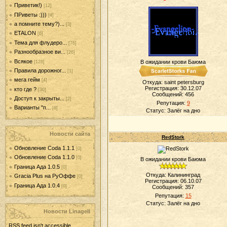
Приветик!)
[12]
ПРиветы :)))
[4]
а помните тему?)...
[3]
ETALON
[6]
Тема для флудеро...
[76]
Разнообразное ви...
[26]
Всякое
В ожидании крови Баюма
[128]
Правила дорожног...
[1]
мега гейм
[4]
Откуда: saint petersburg
Регистрация: 30.12.07
кто где ?
[30]
Сообщений:
456
Доступ к закрыты...
[2]
Репутация:
9
Варианты "п...
[8]
Статус:
Залёг на дно
Новости сайта
RedStork
Обновление Coda 1.1.1
[0]
Обновление Coda 1.1.0
[0]
В ожидании крови Баюма
Граница Ада 1.0.5
[0]
Откуда: Калининград
Gracia Plus на РуОффе
[0]
Регистрация: 06.10.07
Граница Ада 1.0.4
[0]
Сообщений:
357
Репутация:
15
Статус:
Залёг на дно
Новости LinageII
RSS feed isn't accessible