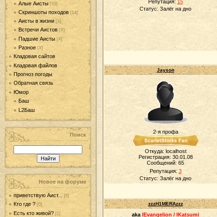
Репутация:
15
Алые Аисты
[33]
Статус:
Залёг на дно
Скриншоты походов
[14]
Аисты в жизни
[Х]
Встречи Аистов
[Х]
Падшие Аисты
[Х]
Разное
[Х]
Кладовая сайтов
Кладовая файлов
Jayson
Прогноз погоды
Обратная связь
Юмор
Баш
L2Баш
2-я профа
Поиск
Откуда: localhost
Регистрация: 30.01.08
Сообщений:
65
Репутация:
3
Статус:
Залёг на дно
Новое на форуме
приветствую Аист...
[0]
zzzH1MERAzzz
Кто где ?
[0]
Есть кто живой?
[1]
aka
lEvangelion / lKatsumi