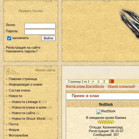
Привет, Гость!
Логин:
Пароль:
запомнить
Регистрация на сайте
Напомнить пароль?
Меню сайта
Главная страница
3
Страница
3
из
3
«
1
2
Информация о клане
Форум клана ScarletStorks
»
Общий (открытый)
»
Состав клана
Прием в клан
Новости
Новости Lineage II
[25]
RedStork
Новости клана и алли
[22]
Новости сайта
[8]
В ожидании крови Баюма
Новости Shock World
[130]
Почта
Откуда: Калининград
Форум
Регистрация: 06.10.07
Сообщений:
357
Фотоальбом