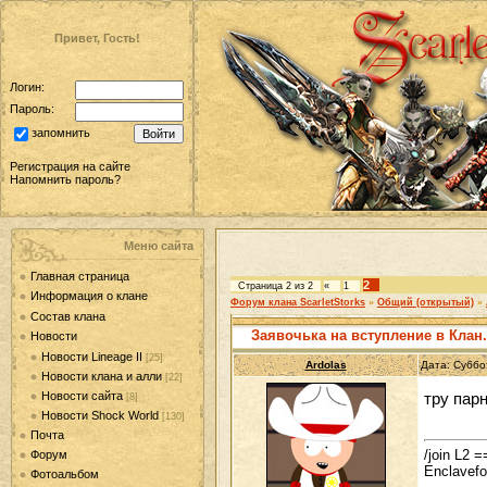
Привет, Гость!
Логин:
Пароль:
запомнить
Регистрация на сайте
Напомнить пароль?
Меню сайта
Главная страница
2
Страница
2
из
2
«
1
Информация о клане
Форум клана ScarletStorks
»
Общий (открытый)
»
Состав клана
Заявочька на вступление в Клан.
Новости
Новости Lineage II
[25]
Ardolas
Дата: Суббо
Новости клана и алли
[22]
Новости сайта
тру пар
[8]
Новости Shock World
[130]
Почта
/join L2
Форум
Enclavef
Фотоальбом