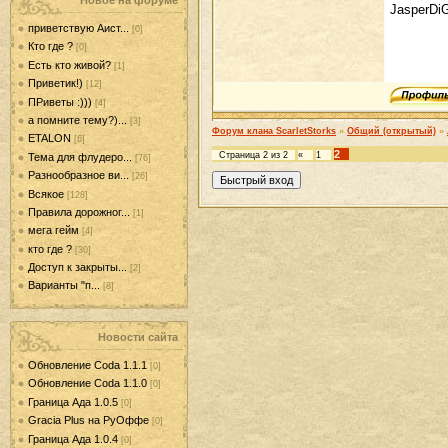
Новое на форуме
JasperDiG
приветствую Аист...
[0]
Кто где ?
[0]
Есть кто живой?
[1]
Приветик!)
[12]
ПРиветы :)))
[4]
а помните тему?)...
[3]
Форум клана ScarletStorks
»
Общий (открытый)
»
ETALON
[6]
2
Страница
2
из
2
«
1
Тема для флудеро...
[76]
Разнообразное ви...
[26]
Всякое
[128]
Правила дорожног...
[1]
мега гейм
[4]
кто где ?
[30]
Доступ к закрыты...
[2]
Варианты "п...
[8]
Новости сайта
Обновление Coda 1.1.1
[0]
Обновление Coda 1.1.0
[0]
Граница Ада 1.0.5
[0]
Gracia Plus на РуОффе
[0]
Граница Ада 1.0.4
[0]