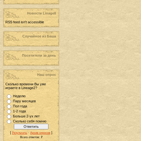
Новости LinageII
RSS feed isn't accessible
Случайное из Баша
Посетители за день
Наш опрос
Сколько времени Вы уже
играете в Lineage2?
Неделю
Пару месяцев
Пол года
1-2 года
Больше 2-ух лет
Сколько себя помню
[
·
]
Результаты
Архив опросов
Всего ответов:
7