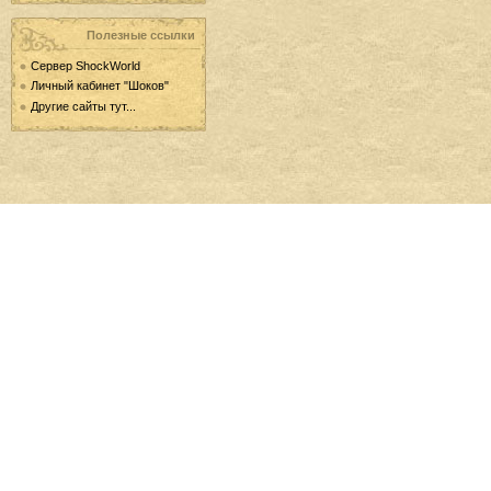
Полезные ссылки
Сервер ShockWorld
Личный кабинет "Шоков"
Другие сайты тут...