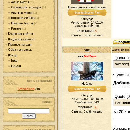
Алые Аисты
[33]
Скриншоты походов
В ожидании крови Баюма
[14]
Аисты в жизни
[Х]
Встречи Аистов
[Х]
Откуда:
Регистрация: 14.01.07
Падшие Аисты
[Х]
Сообщений:
348
Разное
[Х]
Репутация:
5
Кладовая сайтов
Статус:
Залёг на дно
Кладовая файлов
Прогноз погоды
Обратная связь
0x0
Дата: Вторн
Юмор
aka
MalZevs
Quote
(
D
Баш
вот вот
L2Баш
я уже в
День рождения
Добавл
Нублес
-----------
StoneIsland
(38)
Откуда:
Quote
(
0
Регистрация: 04.10.07
Поиск
Сообщений:
649
тру пар
Репутация:
33
за 20 ко
Статус:
Залёг на дно
Хочешь ми