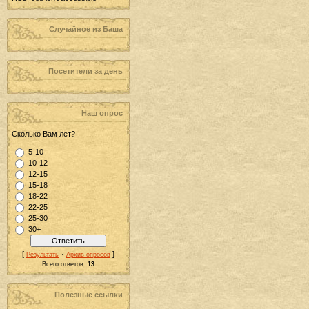
Случайное из Баша
Посетители за день
Наш опрос
Сколько Вам лет?
5-10
10-12
12-15
15-18
18-22
22-25
25-30
30+
[
·
]
Результаты
Архив опросов
Всего ответов:
13
Полезные ссылки