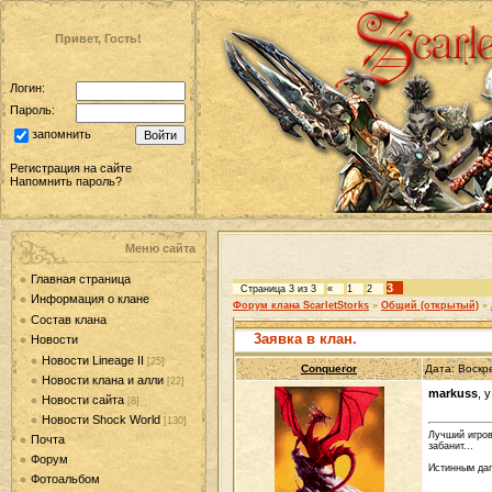
Привет, Гость!
Логин:
Пароль:
запомнить
Регистрация на сайте
Напомнить пароль?
Меню сайта
Главная страница
3
Страница
3
из
3
«
1
2
Информация о клане
Форум клана ScarletStorks
»
Общий (открытый)
»
Состав клана
3аявка в клан.
Новости
Новости Lineage II
[25]
Conqueror
Дата: Воскр
Новости клана и алли
[22]
markuss
, 
Новости сайта
[8]
Новости Shock World
[130]
Лучший игров
Почта
забанит...
Форум
Истинным даг
Фотоальбом