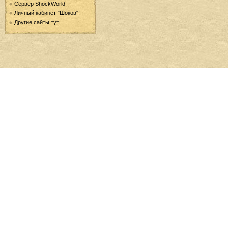
Сервер ShockWorld
Личный кабинет "Шоков"
Другие сайты тут...