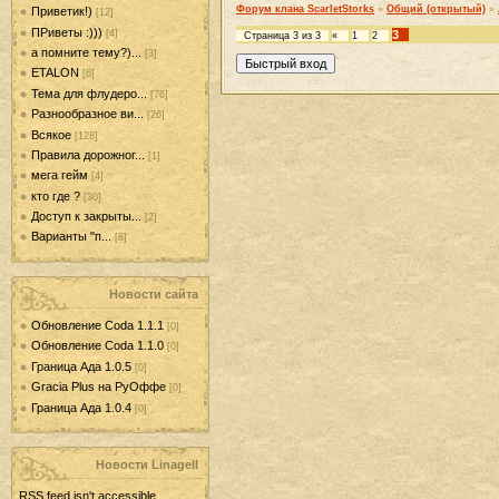
Форум клана ScarletStorks
»
Общий (открытый)
»
Приветик!)
[12]
ПРиветы :)))
[4]
3
Страница
3
из
3
«
1
2
а помните тему?)...
[3]
ETALON
[6]
Тема для флудеро...
[76]
Разнообразное ви...
[26]
Всякое
[128]
Правила дорожног...
[1]
мега гейм
[4]
кто где ?
[30]
Доступ к закрыты...
[2]
Варианты "п...
[8]
Новости сайта
Обновление Coda 1.1.1
[0]
Обновление Coda 1.1.0
[0]
Граница Ада 1.0.5
[0]
Gracia Plus на РуОффе
[0]
Граница Ада 1.0.4
[0]
Новости LinageII
RSS feed isn't accessible