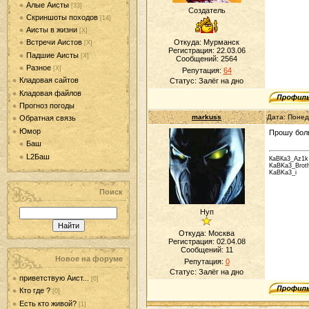
Алые Аисты
[33]
Создатель
Скриншоты походов
[14]
Аисты в жизни
[Х]
Откуда: Мурманск
Встречи Аистов
[Х]
Регистрация: 22.03.06
Падшие Аисты
[Х]
Сообщений:
2564
Разное
[Х]
Репутация:
64
Кладовая сайтов
Статус:
Залёг на дно
Кладовая файлов
Прогноз погоды
markuss
Дата: Понед
Обратная связь
Юмор
Прошу боль
Баш
L2Баш
КаВКа3_Аz1k
KaBKa3_Brot
KaBKa3_i
Поиск
Нуп
Откуда: Москва
Регистрация: 02.04.08
Сообщений:
11
Новое на форуме
Репутация:
0
Статус:
Залёг на дно
приветствую Аист...
[0]
Кто где ?
[0]
Есть кто живой?
[1]