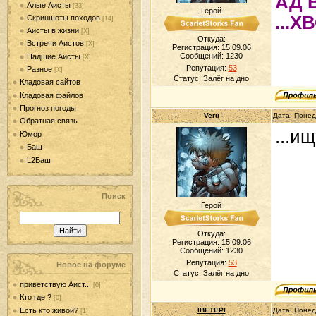
АД 
Алые Аисты
[33]
Герой
...Х
Скриншоты походов
[14]
Аисты в жизни
[Х]
Откуда:
Встречи Аистов
[Х]
Регистрация: 15.09.06
Сообщений:
1230
Падшие Аисты
[Х]
Репутация:
53
Разное
[Х]
Статус:
Залёг на дно
Кладовая сайтов
Кладовая файлов
Прогноз погоды
Veru
Дата: Понед
Обратная связь
...и
Юмор
Баш
L2Баш
Поиск
Герой
Откуда:
Регистрация: 15.09.06
Сообщений:
1230
Репутация:
53
Новое на форуме
Статус:
Залёг на дно
приветствую Аист...
[0]
Кто где ?
[0]
Есть кто живой?
lBETEPl
Дата: Понед
[1]