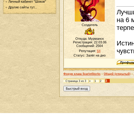
Личный кабинет "Шоков"
Другие сайты тут...
Лучши
на 6 
Создатель
терпе
Откуда: Мурманск
Истин
Регистрация: 22.03.06
Сообщений:
2564
чувст
Репутация:
64
Статус:
Залёг на дно
Форум клана ScarletStorks
»
Общий (открытый)
»
3
Страница
3
из
3
«
1
2