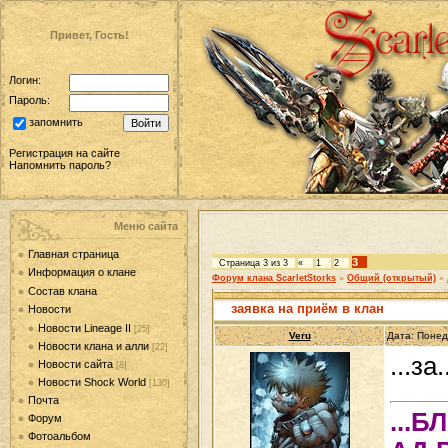
Привет, Гость!
Логин:
Пароль:
запомнить
Регистрация на сайте
Напомнить пароль?
Меню сайта
Главная страница
3
Страница
3
из
3
«
1
2
Информация о клане
Форум клана ScarletStorks
»
Общий (открытый)
»
Состав клана
заявка на приём в клан
Новости
Новости Lineage II
[25]
Veru
Дата: Понед
Новости клана и алли
[22]
...за.
Новости сайта
[8]
Новости Shock World
[130]
Почта
...
Форум
Фотоальбом