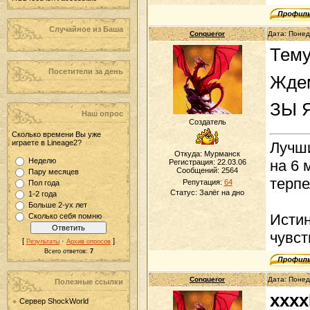
Случайное из Баша
Conqueror
Дата: Понед
Тему
Посетители за день
Ждем
ЗЫ Я
Наш опрос
Создатель
Сколько времени Вы уже
играете в Lineage2?
Лучши
Откуда: Мурманск
Неделю
на 6 
Регистрация: 22.03.06
Сообщений:
2564
Пару месяцев
терпе
Репутация:
64
Пол года
Статус:
Залёг на дно
1-2 года
Больше 2-ух лет
Истин
Сколько себя помню
чувст
[
·
]
Результаты
Архив опросов
Всего ответов:
7
Conqueror
Дата: Понед
Полезные ссылки
xxx
Сервер ShockWorld