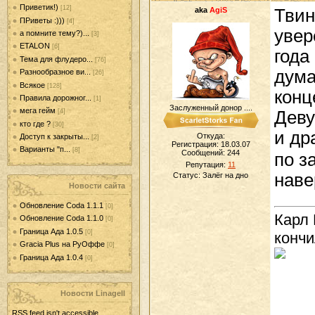
Приветик!)
[12]
aka
AgiS
Твин
ПРиветы :)))
[4]
увер
а помните тему?)...
[3]
ETALON
[6]
года
Тема для флудеро...
[76]
дума
Разнообразное ви...
[26]
Всякое
[128]
конц
Правила дорожног...
[1]
Заслуженный донор ....
мега гейм
Деву
[4]
кто где ?
[30]
и др
Откуда:
Доступ к закрыты...
[2]
Регистрация: 18.03.07
Варианты "п...
[8]
Сообщений:
244
по з
Репутация:
11
наве
Статус:
Залёг на дно
Новости сайта
Обновление Coda 1.1.1
[0]
Карл 
Обновление Coda 1.1.0
[0]
Граница Ада 1.0.5
[0]
кончи
Gracia Plus на РуОффе
[0]
Граница Ада 1.0.4
[0]
Новости LinageII
RSS feed isn't accessible