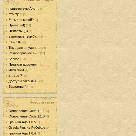
Новое на форуме
приветствую Аист...
[0]
Кто где ?
[0]
Есть кто живой?
[1]
Приветик!)
[12]
ПРиветы :)))
[4]
а помните тему?)...
[3]
ETALON
[6]
Тема для флудеро...
[76]
Разнообразное ви...
[26]
Всякое
[128]
Правила дорожног...
[1]
мега гейм
[4]
кто где ?
[30]
Доступ к закрыты...
[2]
Варианты "п...
[8]
Новости сайта
Обновление Coda 1.1.1
[0]
Обновление Coda 1.1.0
[0]
Граница Ада 1.0.5
[0]
Gracia Plus на РуОффе
[0]
Граница Ада 1.0.4
[0]