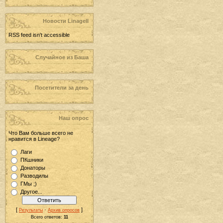
Новости LinageII
RSS feed isn't accessible
Случайное из Баша
Посетители за день
Наш опрос
Что Вам больше всего не
нравится в Lineage?
Лаги
ПКшники
Донаторы
Разводилы
ГМы ;)
Другое...
[
·
]
Результаты
Архив опросов
Всего ответов:
11