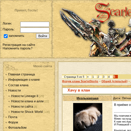
Привет, Гость!
Логин:
Пароль:
запомнить
Регистрация на сайте
Напомнить пароль?
Меню сайта
Главная страница
5
Страница
5
из
5
«
1
2
3
4
Информация о клане
Форум клана ScarletStorks
»
Общий (открытый)
»
Состав клана
Хачу в клан
Новости
Новости Lineage II
[25]
Мурлыкающая
Дата: Пятни
Новости клана и алли
[22]
В приёме о
Новости сайта
[8]
Новости Shock World
[130]
Мы помчимся
Почта
Мимо гаснущи
К нам неслыш
Форум
И Ромашкой о
Фотоальбом
Крылатые дел