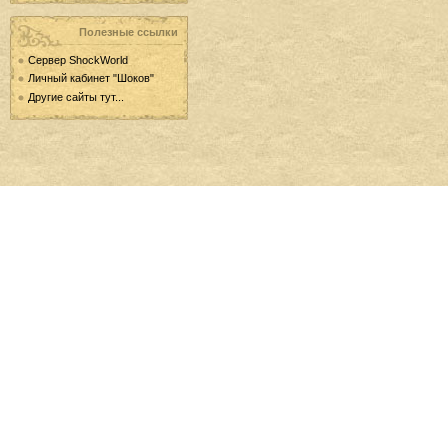
Полезные ссылки
Сервер ShockWorld
Личный кабинет "Шоков"
Другие сайты тут...