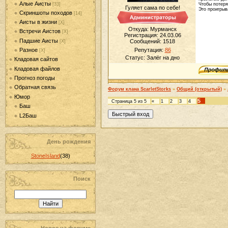
Алые Аисты
[33]
Чтобы потеря
Гуляет сама по себе!
Это проигрыв
Скриншоты походов
[14]
Аисты в жизни
[Х]
Откуда: Мурманск
Встречи Аистов
[Х]
Регистрация: 24.03.06
Падшие Аисты
Сообщений:
1518
[Х]
Разное
Репутация:
86
[Х]
Статус:
Залёг на дно
Кладовая сайтов
Кладовая файлов
Прогноз погоды
Обратная связь
Форум клана ScarletStorks
»
Общий (открытый)
»
Юмор
5
Страница
5
из
5
«
1
2
3
4
Баш
L2Баш
День рождения
StoneIsland
(38)
Поиск