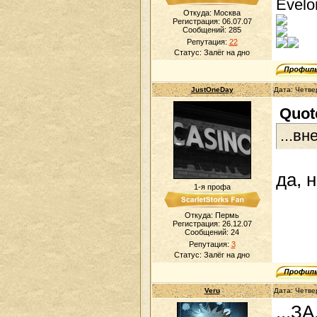
Evelo
Откуда: Москва
Регистрация: 06.07.07
Сообщений:
285
Репутация:
22
Статус:
Залёг на дно
JustOneDay
Дата: Четве
Quot
...в
да, 
1-я профа
Откуда: Пермь
Регистрация: 26.12.07
Сообщений:
24
Репутация:
3
Статус:
Залёг на дно
Veru
Дата: Четве
...З