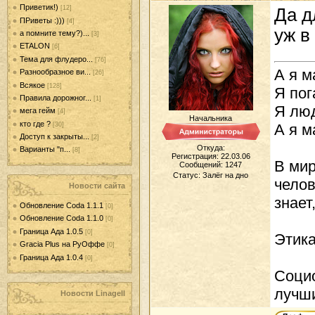
Приветик!)
[12]
Да д
ПРиветы :)))
[4]
уж в
а помните тему?)...
[3]
ETALON
[6]
Тема для флудеро...
[76]
А я м
Разнообразное ви...
[26]
Всякое
[128]
Я пог
Правила дорожног...
[1]
Я люд
мега гейм
[4]
Начальника
кто где ?
[30]
А я м
Доступ к закрыты...
[2]
Откуда:
Варианты "п...
[8]
Регистрация: 22.03.06
В мир
Сообщений:
1247
Статус:
Залёг на дно
челов
Новости сайта
знает
Обновление Coda 1.1.1
[0]
Обновление Coda 1.1.0
[0]
Граница Ада 1.0.5
[0]
Этика
Gracia Plus на РуОффе
[0]
Граница Ада 1.0.4
[0]
Социо
лучши
Новости LinageII