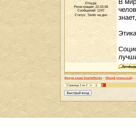
В мир
Откуда:
Регистрация: 22.03.06
челов
Сообщений:
1247
Статус:
Залёг на дно
знает
Этика
Социо
лучши
Форум клана ScarletStorks
»
Общий (открытый)
»
2
Страница
2
из
2
«
1