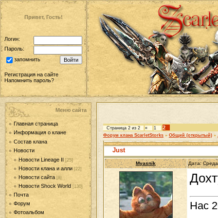
Привет, Гость!
Логин:
Пароль:
запомнить
Регистрация на сайте
Напомнить пароль?
Меню сайта
Главная страница
2
Страница
2
из
2
«
1
Информация о клане
Форум клана ScarletStorks
»
Общий (открытый)
»
Состав клана
Just
Новости
Новости Lineage II
[25]
Myasnik
Дата: Среда
Новости клана и алли
[22]
Дохт
Новости сайта
[8]
Новости Shock World
[130]
Почта
Нас 2
Форум
Фотоальбом