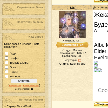
Случайное из Баша
Albi
Дата: Четве
Жека
Посетители за день
Буде
^___
Наш опрос
Флудерастка ;)
Albi: 
Какая расса в Lineage II Вам
нравится?
Elder
Откуда: Москва
Регистрация: 06.07.07
Люди
Evelo
Сообщений:
285
Эльфы
Репутация:
22
Темные эльфы
Статус:
Залёг на дно
Орки
Гномы
Камаель
[
·
]
Результаты
Архив опросов
Соо
Всего ответов:
11
Полезные ссылки
Сервер ShockWorld