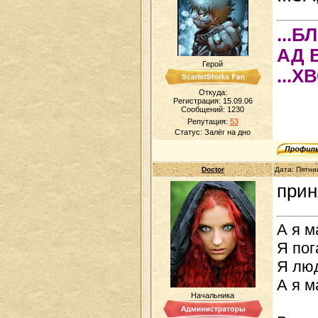
...
АД 
Герой
...Х
Откуда:
Регистрация: 15.09.06
Сообщений:
1230
Репутация:
53
Статус:
Залёг на дно
Doctor
Дата: Пятни
прин
А я м
Я пог
Я люд
А я м
Начальника