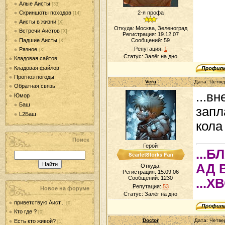
Алые Аисты
[33]
Скриншоты походов
2-я профа
[14]
Аисты в жизни
[Х]
Откуда: Москва, Зеленоград
Встречи Аистов
[Х]
Регистрация: 19.12.07
Падшие Аисты
Сообщений:
59
[Х]
Репутация:
1
Разное
[Х]
Статус:
Залёг на дно
Кладовая сайтов
Кладовая файлов
Прогноз погоды
Veru
Дата: Четве
Обратная связь
...в
Юмор
Баш
запл
L2Баш
кола
Поиск
Герой
...
АД 
Откуда:
Регистрация: 15.09.06
Сообщений:
1230
...Х
Репутация:
53
Новое на форуме
Статус:
Залёг на дно
приветствую Аист...
[0]
Кто где ?
[0]
Doctor
Дата: Четве
Есть кто живой?
[1]