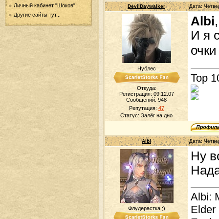
Личный кабинет "Шоков"
DevilDaywalker
Дата: Четве
Другие сайты тут...
Albi
,
И я 
очки
Нублес
Top 1
Откуда:
Регистрация: 09.12.07
Сообщений:
948
Репутация:
47
Статус:
Залёг на дно
Albi
Дата: Четве
Ну в
Нада
Albi: 
Elder
Флудерастка ;)