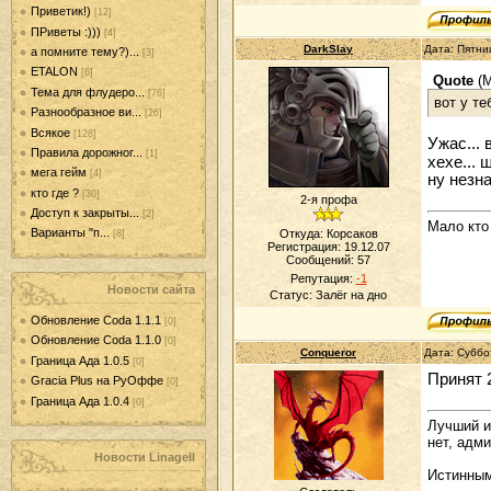
Приветик!)
[12]
ПРиветы :)))
[4]
DarkSlay
Дата: Пятни
а помните тему?)...
[3]
ETALON
[6]
Quote
(
M
Тема для флудеро...
[76]
вот у те
Разнообразное ви...
[26]
Всякое
[128]
Ужас...
Правила дорожног...
[1]
хехе... ш
мега гейм
[4]
ну незна
кто где ?
[30]
2-я профа
Доступ к закрыты...
[2]
Мало кто 
Варианты "п...
Откуда: Корсаков
[8]
Регистрация: 19.12.07
Сообщений:
57
Репутация:
-1
Новости сайта
Статус:
Залёг на дно
Обновление Coda 1.1.1
[0]
Обновление Coda 1.1.0
[0]
Conqueror
Дата: Суббо
Граница Ада 1.0.5
[0]
Принят 
Gracia Plus на РуОффе
[0]
Граница Ада 1.0.4
[0]
Лучший и
нет, адми
Новости LinageII
Истинным