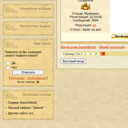
Создатель
Случайное из Баша
Откуда: Мурманск
Регистрация: 22.03.06
Сообщений:
2564
Репутация:
64
Посетители за день
Статус:
Залёг на дно
Наш опрос
Форум клана ScarletStorks
»
Общий (открытый)
»
Помните ли Вы название
3
Страница
3
из
3
«
1
2
своего первого клана?
Да
Нет
[
·
]
Результаты
Архив опросов
Всего ответов:
16
Полезные ссылки
Сервер ShockWorld
Личный кабинет "Шоков"
Другие сайты тут...