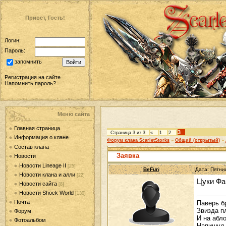
Привет, Гость!
Логин:
Пароль:
запомнить
Регистрация на сайте
Напомнить пароль?
Меню сайта
Главная страница
3
Страница
3
из
3
«
1
2
Информация о клане
Форум клана ScarletStorks
»
Общий (открытый)
»
Состав клана
Заявка
Новости
Новости Lineage II
[25]
BeFun
Дата: Пятни
Новости клана и алли
[22]
Цуки Фа
Новости сайта
[8]
Новости Shock World
[130]
Почта
Паверь б
Звизда п
Форум
И на абл
Фотоальбом
Напишуд 