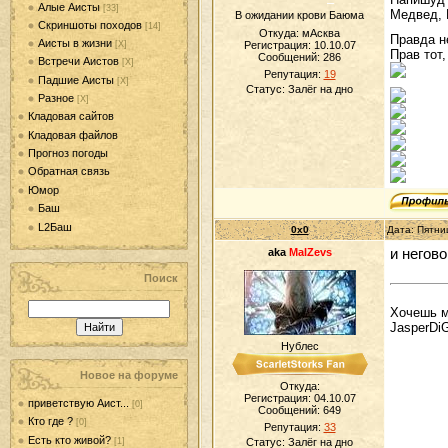
Алые Аисты
[33]
Медвед, 
В ожидании крови Баюма
Скриншоты походов
[14]
Откуда: мАсква
Правда н
Аисты в жизни
[Х]
Регистрация: 10.10.07
Прав тот,
Сообщений:
286
Встречи Аистов
[Х]
Репутация:
19
Падшие Аисты
[Х]
Статус:
Залёг на дно
Разное
[Х]
Кладовая сайтов
Кладовая файлов
Прогноз погоды
Обратная связь
Юмор
Баш
L2Баш
0x0
Дата: Пятни
aka
MalZevs
и негово
Поиск
Хочешь ми
JasperDiG
Нублес
Новое на форуме
Откуда:
Регистрация: 04.10.07
приветствую Аист...
[0]
Сообщений:
649
Кто где ?
[0]
Репутация:
33
Есть кто живой?
[1]
Статус:
Залёг на дно