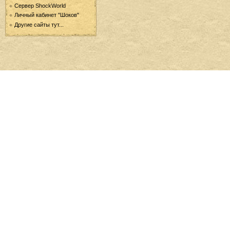
Сервер ShockWorld
Личный кабинет "Шоков"
Другие сайты тут...