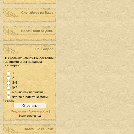
Случайное из Баша
Посетители за день
Наш опрос
В скольких кланах Вы состояли
за время игры на одном
сервере?
1
2
3-4
5-7
меняю как перчатки
что-то с памятью моей
стало
[
·
]
Результаты
Архив опросов
Всего ответов:
11
Полезные ссылки