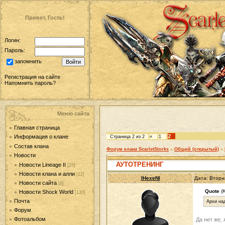
Привет, Гость!
Логин:
Пароль:
запомнить
Регистрация на сайте
Напомнить пароль?
Меню сайта
Главная страница
2
Информация о клане
Страница
2
из
2
«
1
Состав клана
Форум клана ScarletStorks
»
Общий (открытый)
»
Новости
АУТОТРЕНИНГ
Новости Lineage II
[25]
Новости клана и алли
[22]
IHexeNI
Дата: Вторн
Новости сайта
[8]
Quote
(
Новости Shock World
[130]
Почта
Архи на
Форум
Фотоальбом
Да нет же,