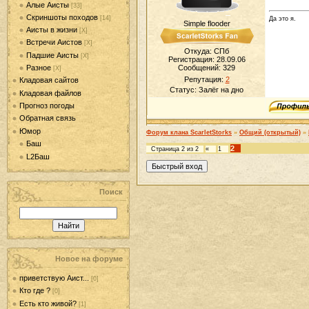
Алые Аисты
[33]
Скриншоты походов
[14]
Да это я.
Simple flooder
Аисты в жизни
[Х]
Встречи Аистов
[Х]
Откуда: СПб
Падшие Аисты
[Х]
Регистрация: 28.09.06
Разное
Сообщений:
329
[Х]
Репутация:
2
Кладовая сайтов
Статус:
Залёг на дно
Кладовая файлов
Прогноз погоды
Обратная связь
Юмор
Форум клана ScarletStorks
»
Общий (открытый)
»
Баш
2
Страница
2
из
2
«
1
L2Баш
Поиск
Новое на форуме
приветствую Аист...
[0]
Кто где ?
[0]
Есть кто живой?
[1]