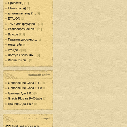
Приветик!)
[12]
ПРиветы :)))
[4]
а помните тему?)...
[3]
ETALON
[6]
Тема для флудеро...
[76]
Разнообразное ви...
[26]
Всякое
[128]
Правила дорожног...
[1]
мега гейм
[4]
кто где ?
[30]
Доступ к закрыты...
[2]
Варианты "п...
[8]
Новости сайта
Обновление Coda 1.1.1
[0]
Обновление Coda 1.1.0
[0]
Граница Ада 1.0.5
[0]
Gracia Plus на РуОффе
[0]
Граница Ада 1.0.4
[0]
Новости LinageII
RSS feed isn't accessible