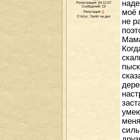
наде
Регистрация: 04.12.07
Сообщений:
19
моё 
Репутация:
0
Статус:
Залёг на дно
не р
поэт
Мама
Когд
скал
пыск
сказ
дере
наст
заст
умею
меня
силь
друз