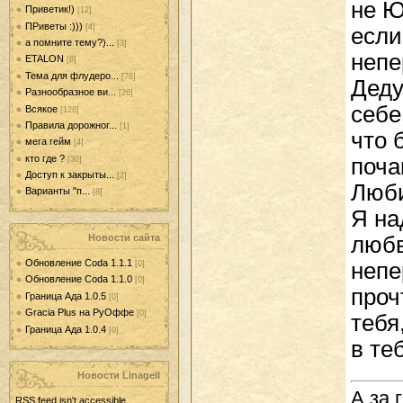
не Ю
Приветик!)
[12]
ПРиветы :)))
[4]
если
а помните тему?)...
[3]
непе
ETALON
[6]
Тема для флудеро...
[76]
Деду
Разнообразное ви...
[26]
себе
Всякое
[128]
Правила дорожног...
[1]
что 
мега гейм
[4]
кто где ?
поча
[30]
Доступ к закрыты...
[2]
Люби
Варианты "п...
[8]
Я на
Новости сайта
любв
Обновление Coda 1.1.1
непе
[0]
Обновление Coda 1.1.0
[0]
проч
Граница Ада 1.0.5
[0]
Gracia Plus на РуОффе
[0]
тебя
Граница Ада 1.0.4
[0]
в те
Новости LinageII
А за 
RSS feed isn't accessible