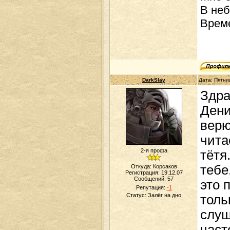
В неб
Време
DarkSlay
Дата: Пятни
Здра
Дени
верю
чита
2-я профа
тётя
тебе
Откуда: Корсаков
Регистрация: 19.12.07
Сообщений:
57
это 
Репутация:
-1
Статус:
Залёг на дно
толь
слуш
част