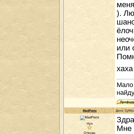
меня
). Л
шанс
ёлоч
неоч
или 
Помн
хаха
Мало 
найду
MadPwnz
Дата: Суббо
Здра
Нуп
Мне 
Откуда: