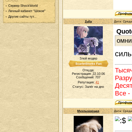
Сервер ShockWorld
Личный кабинет "Шоков"
Другие сайты тут...
Zulla
Дата: Среда
Quot
омни
сил
Злой модер
Тысяч
Откуда:
Регистрация: 22.10.06
Разру
Сообщений:
707
Репутация:
41
Десят
Статус:
Залёг на дно
Все - 
Мурлыкающая
Дата: Среда