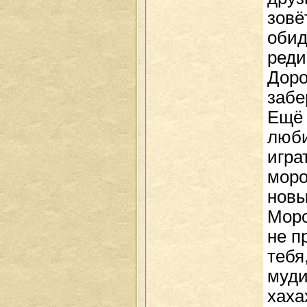
зовё
обид
реди
Доро
забе
Ещё 
люби
игра
моро
новы
Моро
не п
тебя
муди
хаха