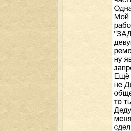
Одна
Мой 
рабо
"ЗАД
деву
ремо
ну я
запр
Ещё 
не Д
обще
то т
Деду
меня
сдел