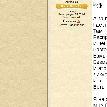
Ангелочек
Откуда:
Регистрация: 25.06.07
А за 
Сообщений:
410
Репутация:
34
Где л
Статус:
Залёг на дно
Там т
Распр
И че
Разго
Взмыв
Безме
И это
Ликуе
И это
Есть 
Я не 
Мне б