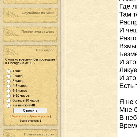
Где л
Там т
Случайное из Баша
Распр
И че
Посетители за день
Разго
Взмыв
Наш опрос
Безме
Cколько времени Вы проводите
И это
в Lineage2 в день ?
Ликуе
1 час
2 часа
И это
3 часа
Есть 
4-5 часов
6-8 часов
9-10 часов
Я не 
больше 10 часов
я в ней живу!!!
Мне б
В неб
[
·
]
Результаты
Архив опросов
Всего ответов:
8
Време
Полезные ссылки