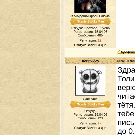
В ожидании крови Баюма
Откуда: Орехово - Зуево
Регистрация: 15.04.06
Сообщений:
485
Репутация:
12
Статус:
Залёг на дно
BARRCUDA
Дата: Четве
Здра
Толи
верю
чита
Сабкласс
тётя
Откуда:
тебе
Регистрация: 19.04.06
Сообщений:
123
пись
Репутация:
17
Статус:
Залёг на дно
до 0