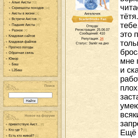
Алые Аисты
[33]
чита
Скриншоты походов
[14]
Аисты в жизни
Ангелочек
[Х]
тётя
Встречи Аистов
[Х]
тебе
Падшие Аисты
[Х]
Откуда:
Регистрация: 25.06.07
Разное
[Х]
это 
Сообщений:
410
Кладовая сайтов
Репутация:
34
толь
Кладовая файлов
Статус:
Залёг на дно
Прогноз погоды
брос
Обратная связь
Юмор
мне 
Баш
и ск
L2Баш
рабо
плох
Поиск
заст
умею
всяк
Новое на форуме
запр
приветствую Аист...
[0]
Кто где ?
Ещё 
[0]
Есть кто живой?
[1]