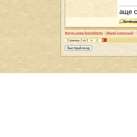
аще 
Форум клана ScarletStorks
»
Общий (открытый)
»
2
Страница
2
из
2
«
1