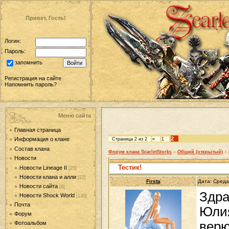
Привет, Гость!
Логин:
Пароль:
запомнить
Регистрация на сайте
Напомнить пароль?
Меню сайта
Главная страница
2
Информация о клане
Страница
2
из
2
«
1
Состав клана
Форум клана ScarletStorks
»
Общий (открытый)
»
Новости
Тестик!
Новости Lineage II
[25]
Новости клана и алли
[22]
Firsta
Дата: Среда
Новости сайта
[8]
Здра
Новости Shock World
[130]
Почта
Юлия
Форум
верю
Фотоальбом