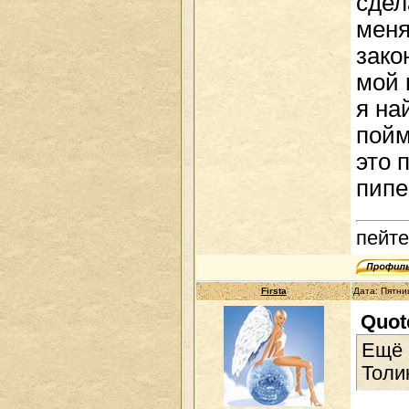
сдел
меня
зако
мой 
я на
пойм
это 
пипе
пейте
Firsta
Дата: Пятни
Quot
Ещё 
Толик