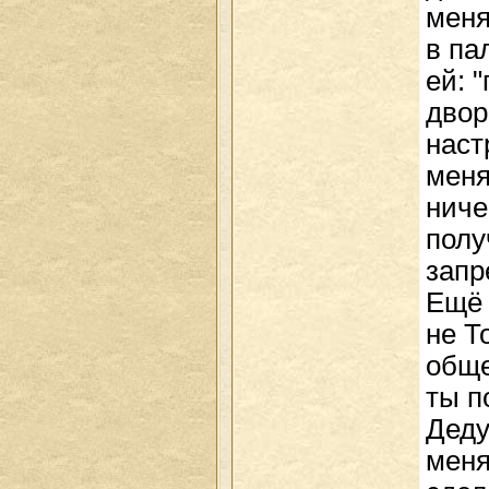
меня
в па
ей: 
двор
наст
меня
ниче
полу
запр
Ещё 
не Т
обще
ты п
Деду
меня