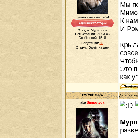
Мы п
Мимо 
Гуляет сама по себе!
К нам
И Ром
Откуда: Мурманск
Регистрация: 24.03.06
Сообщений:
1518
Репутация:
86
Крыла
Статус:
Залёг на дно
совсе
Чтобы
Это п
как у
PE4ENUSHKA
Дата: Четве
aka
Simpotyga
Мур
разве