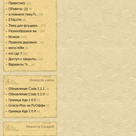
Приветик!)
[12]
ПРиветы :)))
[4]
а помните тему?)...
[3]
ETALON
[6]
Тема для флудеро...
[76]
Разнообразное ви...
[26]
Всякое
[128]
Правила дорожног...
[1]
мега гейм
[4]
кто где ?
[30]
Доступ к закрыты...
[2]
Варианты "п...
[8]
Новости сайта
Обновление Coda 1.1.1
[0]
Обновление Coda 1.1.0
[0]
Граница Ада 1.0.5
[0]
Gracia Plus на РуОффе
[0]
Граница Ада 1.0.4
[0]
Новости LinageII