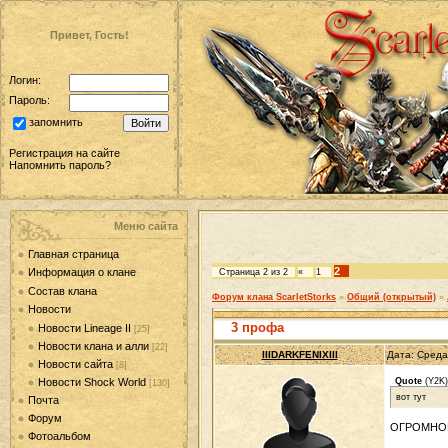
Привет, Гость!
Логин:
Пароль:
запомнить
Регистрация на сайте
Напомнить пароль?
Меню сайта
Главная страница
2
Информация о клане
Страница
2
из
2
«
1
Состав клана
Форум клана ScarletStorks
»
Общий (открытый)
»
Новости
3 профа
Новости Lineage II
[25]
Новости клана и алли
[22]
IIIDARKFENIXIII
Дата: Среда
Новости сайта
[8]
Новости Shock World
Quote
(
Y2K
)
[130]
вот тут
Почта
Форум
ОГРОМНОЕ
Фотоальбом