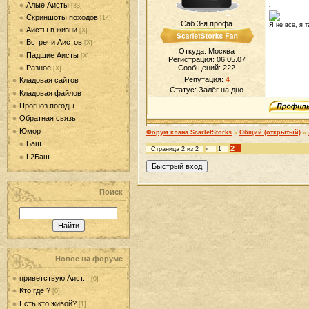
Алые Аисты
[33]
Скриншоты походов
[14]
Саб 3-я профа
Я не все, я т
Аисты в жизни
[Х]
Встречи Аистов
[Х]
Откуда: Москва
Падшие Аисты
[Х]
Регистрация: 06.05.07
Разное
Сообщений:
222
[Х]
Репутация:
4
Кладовая сайтов
Статус:
Залёг на дно
Кладовая файлов
Прогноз погоды
Обратная связь
Юмор
Форум клана ScarletStorks
»
Общий (открытый)
»
Баш
2
Страница
2
из
2
«
1
L2Баш
Поиск
Новое на форуме
приветствую Аист...
[0]
Кто где ?
[0]
Есть кто живой?
[1]