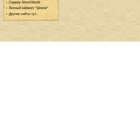
Сервер ShockWorld
Личный кабинет "Шоков"
Другие сайты тут...