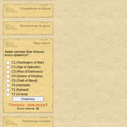
Случайное из Баша
Посетители за день
Наш опрос
Какие хроники Вам больше
всего нравятся?
С1 (Harbingers of War)
С2 (Age of Splendor)
С3 (Rise of Darkness)
С4 (Scions of Destiny)
С5 (Oath of Blood)
T0 (Interlude)
Т1 (Kamael)
T2 (Gracia)
[
·
]
Результаты
Архив опросов
Всего ответов:
10
Полезные ссылки