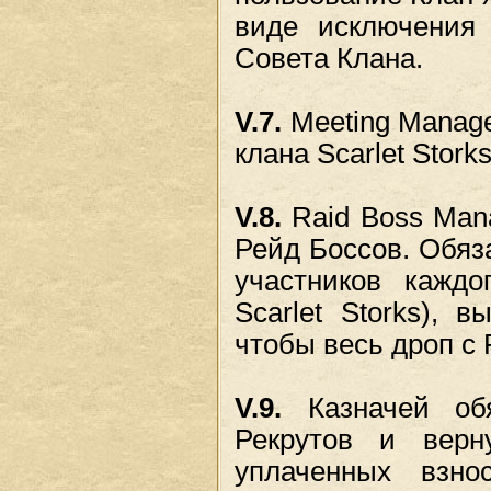
виде исключения 
Совета Клана.
V.7.
Meeting Manage
клана Scarlet Stork
V.8.
Raid Boss Mana
Рейд Боссов. Обяза
участников каждо
Scarlet Storks), 
чтобы весь дроп с 
V.9.
Казначей обя
Рекрутов и верн
уплаченных взно