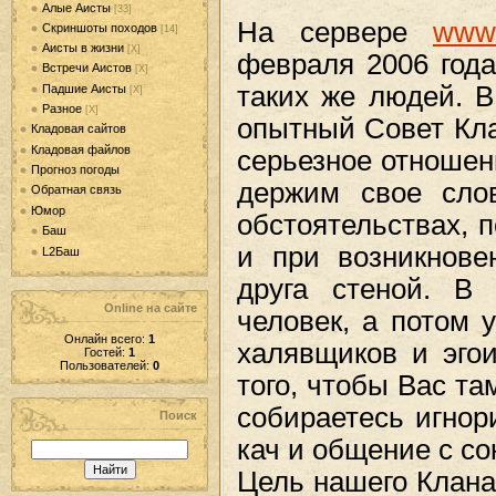
Алые Аисты
[33]
На сервере
www.
Скриншоты походов
[14]
Аисты в жизни
[Х]
февраля 2006 год
Встречи Аистов
[Х]
таких же людей. В
Падшие Аисты
[Х]
Разное
[Х]
опытный Совет Кла
Кладовая сайтов
Кладовая файлов
серьезное отношен
Прогноз погоды
держим свое сло
Обратная связь
Юмор
обстоятельствах, п
Баш
и при возникнове
L2Баш
друга стеной. В
Online на сайте
человек, а потом 
Онлайн всего:
1
халявщиков и эгои
Гостей:
1
Пользователей:
0
того, чтобы Вас та
собираетесь игнор
Поиск
кач и общение с со
Цель нашего Клана 