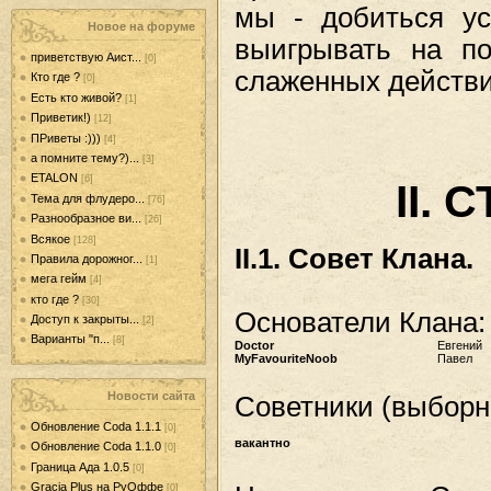
мы - добиться ус
Новое на форуме
выигрывать на по
приветствую Аист...
[0]
слаженных действи
Кто где ?
[0]
Есть кто живой?
[1]
Приветик!)
[12]
ПРиветы :)))
[4]
а помните тему?)...
[3]
ETALON
[6]
II.
Тема для флудеро...
[76]
Разнообразное ви...
[26]
Всякое
[128]
II.1. Совет Клана.
Правила дорожног...
[1]
мега гейм
[4]
кто где ?
[30]
Основатели Клана:
Доступ к закрыты...
[2]
Варианты "п...
[8]
Doctor
Евгений
MyFavouriteNoob
Павел
Новости сайта
Советники (выборны
Обновление Coda 1.1.1
[0]
вакантно
Обновление Coda 1.1.0
[0]
Граница Ада 1.0.5
[0]
Gracia Plus на РуОффе
[0]