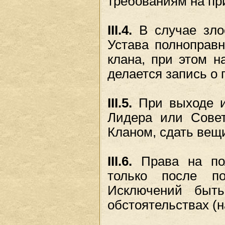
требованиям на пр
III.4.
В случае злос
Устава полноправ
клана, при этом н
делается запись о
III.5.
При выходе и
Лидера или Совет
Кланом, сдать вещи
III.6.
Права на по
только после по
Исключений быт
обстоятельствах (н