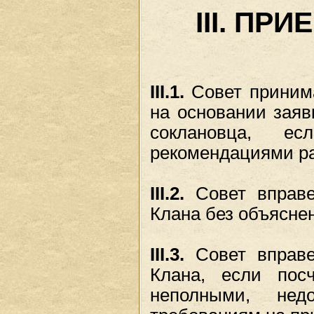
III. ПР
III.1.
Совет принима
на основании заяв
соклановца, е
рекомендациями ра
III.2.
Совет вправе
Клана без объясне
III.3.
Совет вправе
Клана, если посч
неполными, не