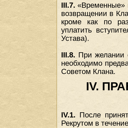
III.7.
«Временные» в
возвращении в Кла
кроме как по ра
уплатить вступите
Устава).
III.8.
При желании с
необходимо предва
Советом Клана.
IV. П
IV.1.
После приняти
Рекрутом в течение