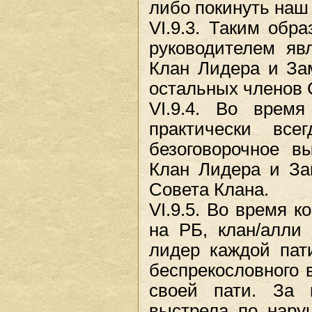
либо покинуть наш
VI.9.3. Таким обр
руководителем яв
Клан Лидера и За
остальных членов 
VI.9.4. Во врем
практически вс
безоговорочное в
Клан Лидера и За
Совета Клана.
VI.9.5. Во время 
на РБ, клан/алли 
лидер каждой пат
беспрекословного 
своей пати. За 
выстрела по нару