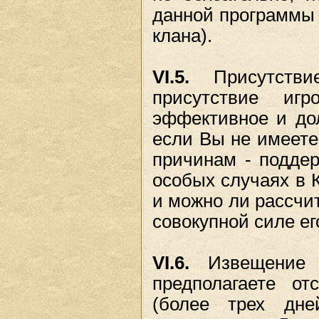
данной программы
клана).
VI.5.
Присутстви
присутствие иг
эффективное и дол
если Вы не имеете
причинам - поддер
особых случаях в 
и можно ли рассчит
совокупной силе ег
VI.6.
Извещение о
предполагаете от
(более трех дне