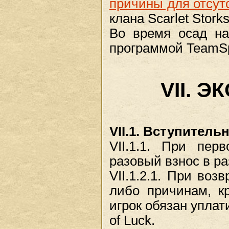
причины для отсут
клана Scarlet Storks
Во время осад на
программой TeamS
VII. 
VII.1. Вступитель
VII.1.1. При пер
разовый взнос в ра
VII.1.2.1. При во
либо причинам, к
игрок обязан уплат
of Luck.