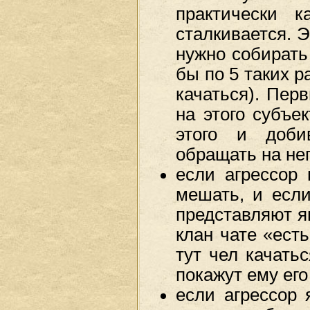
практически 
сталкивается. Э
нужно собирать
бы по 5 таких р
качаться). Пер
на этого субъе
этого и доби
обращать на нег
если агрессор 
мешать, и если
представляют я
клан чате «ест
тут чел качать
покажут ему его
если агрессор 