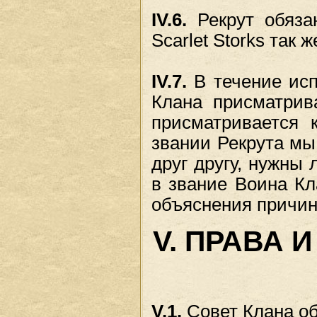
IV.6.
Рекрут обязан
Scarlet Storks так 
IV.7.
В течение исп
Клана присматрива
присматривается 
звании Рекрута мы
друг другу, нужны 
в звание Воина Кл
объяснения причин
V. ПРАВА 
V.1.
Совет Клана об