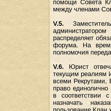
помощи Совета Кл
между членами Сов
V.5.
Заместител
администраторо
распределяет обяз
форума. На врем
полномочия переда
V.6.
Юрист отвеча
текущим реалиям И
всеми Рекрутами, 
право единолично 
в соответствии 
назначать нака
пользование Клан 