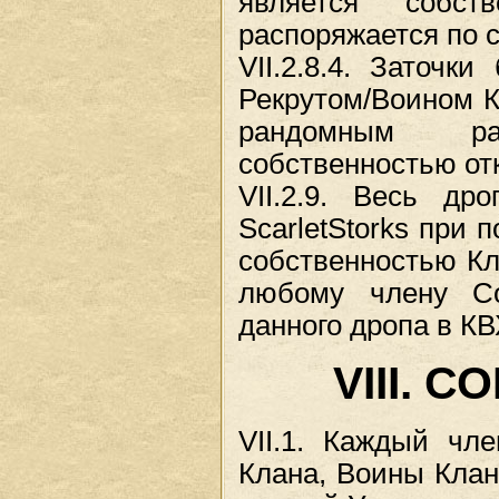
является собст
распоряжается по 
VII.2.8.4. Заточк
Рекрутом/Воином Кл
рандомным ра
собственностью от
VII.2.9. Весь др
ScarletStorks при 
собственностью Кл
любому члену С
данного дропа в КВ
VIII. 
VII.1. Каждый чле
Клана, Воины Клан