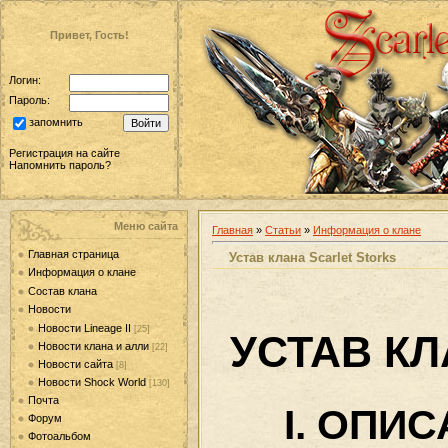
Привет, Гость!
Логин:
Пароль:
запомнить
Регистрация на сайте
Напомнить пароль?
Меню сайта
Главная
»
Статьи
»
Информация о клане
Главная страница
Устав клана Scarlet Storks
Информация о клане
Состав клана
Новости
Новости Lineage II
[25]
УСТАВ КЛ
Новости клана и алли
[22]
Новости сайта
[8]
Новости Shock World
[130]
Почта
I. ОПИ
Форум
Фотоальбом