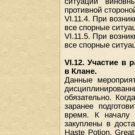
ситуации виновн
противной стороно
VI.11.4. При возн
все спорные ситуа
VI.11.5. При возни
все спорные ситуа
VI.12. Участие в
в Клане.
Данные мероприят
дисциплинирова
обязательно. Когд
заранее подготов
время. К началу
закуплены в достат
Haste Potion, Great