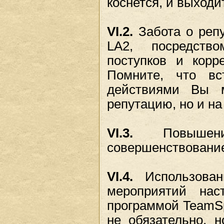
коснется, и выходи
VI.2.
Забота о репу
LA2, посредств
поступков и корр
Помните, что вс
действиями Вы 
репутацию, но и на
VI.3.
Повышени
совершенствование
VI.4.
Использован
мероприятий наст
программой TeamSp
не обязательно, н