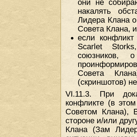
они не собира
накалять обст
Лидера Клана о
Совета Клана, 
если конфликт
Scarlet Stork
союзников, 
проинформиро
Совета Клана
(скриншотов) н
VI.11.3. При д
конфликте (в этом
Советом Клана), 
стороне и/или дру
Клана (Зам Лидер