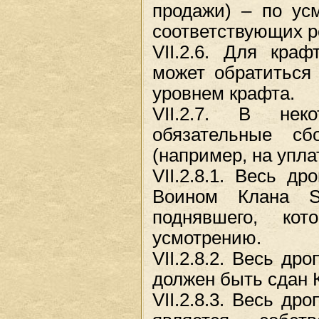
продажи) – по ус
соответствующих ре
VII.2.6. Для кра
может обратиться
уровнем крафта.
VII.2.7. В нек
обязательные с
(например, на упла
VII.2.8.1. Весь д
Воином Клана Sca
поднявшего, ко
усмотрению.
VII.2.8.2. Весь др
должен быть сдан 
VII.2.8.3. Весь др