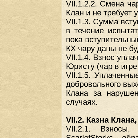
VII.1.2.2. Смена ч
Клан и не требует 
VII.1.3. Сумма вст
в течение испытат
пока вступительный
КХ чару даны не бу
VII.1.4. Взнос упл
Юристу (чар в игре 
VII.1.5. Уплаченн
добровольного выхо
Клана за нарушен
случаях.
VII.2. Казна Клан
VII.2.1. Взносы
ScarletStorks, о