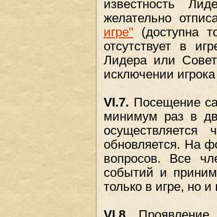
известность Ли
желательно отпи
игре"
(доступна т
отсутствует в иг
Лидера или Совет
исключении игрока 
VI.7.
Посещение са
минимум раз в дв
осуществляется 
обновляется. На ф
вопросов. Все ч
событий и приним
только в игре, но и
VI.8.
Проявление 