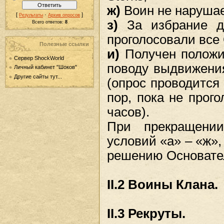
ж)
Воин не нарушае
[
·
]
Результаты
Архив опросов
з)
За избрание да
Всего ответов:
8
проголосовали все
Полезные ссылки
и)
Получен положи
Сервер ShockWorld
поводу выдвижения
Личный кабинет "Шоков"
Другие сайты тут...
(опрос проводится 
пор, пока не прог
часов).
При прекращени
условий «а» – «ж»,
решению Основате
II.2 Воины Клана.
II.3 Рекруты.