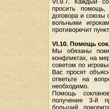
VI.9.7. Каждый с
просить помощь, 
договора и союзы 
вольными игрокам
противоречит пункту
VI.10. Помощь со
Мы обязаны помо
конфликтах, на ме
советом по игровы
Вас просят объяс
ответьте на вопр
необходимо.
Помощь соклано
получение 3-й п
больший приорит