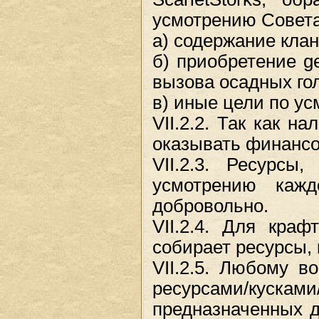
усмотрению Совета
а) содержание клан
б) приобретение g
вызова осадных го
в) иные цели по у
VII.2.2. Так как н
оказывать финансо
VII.2.3. Ресурс
усмотрению каждо
добровольно.
VII.2.4. Для краф
собирает ресурсы, 
VII.2.5. Любому 
ресурсами/куск
предназначенных д