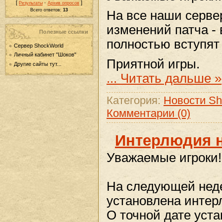
[
·
]
Результаты
Архив опросов
Всего ответов:
13
На все наши сервер
изменений патча -
Полезные ссылки
полностью вступят
Сервер ShockWorld
Личный кабинет "Шоков"
Приятной игры.
Другие сайты тут...
...
Читать дальше »
Категория:
Новости Sh
Комментарии (0)
Интерлюдия н
Уважаемые игроки!
На следующей неде
установлена интерл
О точной дате уст