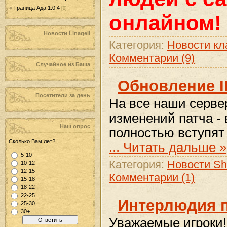
Граница Ада 1.0.4
[0]
онлайном!
Новости LinageII
Категория:
Новости кл
Комментарии (9)
Случайное из Баша
Обновление IL
Посетители за день
На все наши сервер
изменений патча -
Наш опрос
полностью вступят
Сколько Вам лет?
...
Читать дальше »
5-10
Категория:
Новости Sh
10-12
12-15
Комментарии (1)
15-18
18-22
22-25
Интерлюдия п
25-30
30+
Уважаемые игроки!