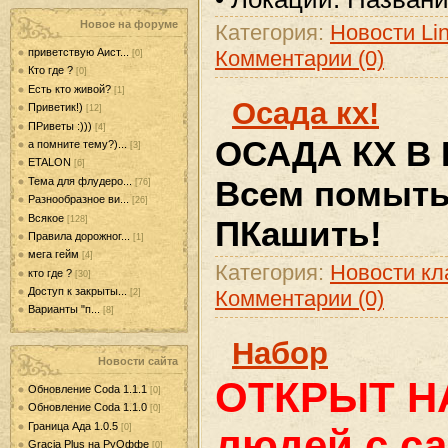
Новое на форуме
Категория:
Новости Lin
Комментарии (0)
приветствую Аист...
[0]
Кто где ?
[0]
Есть кто живой?
[1]
Осада кх!
Приветик!)
[12]
ПРиветы :)))
[4]
ОСАДА КХ В П
а помните тему?)...
[3]
ETALON
[6]
Всем помыть
Тема для флудеро...
[76]
Разнообразное ви...
[26]
Всякое
[128]
ПКашить!
Правила дорожног...
[1]
мега гейм
[4]
Категория:
Новости кл
кто где ?
[30]
Доступ к закрыты...
Комментарии (0)
[2]
Варианты "п...
[8]
Набор
Новости сайта
ОТКРЫТ Н
Обновление Coda 1.1.1
[0]
Обновление Coda 1.1.0
[0]
Граница Ада 1.0.5
людей с с
[0]
Gracia Plus на РуОффе
[0]