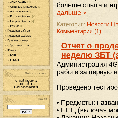
Алые Аисты
[33]
больше опыта и иг
Скриншоты походов
[14]
дальше »
Аисты в жизни
[Х]
Встречи Аистов
[Х]
Падшие Аисты
[Х]
Категория:
Новости Lin
Разное
[Х]
Комментарии (1)
Кладовая сайтов
Кладовая файлов
Прогноз погоды
Отчет о прод
Обратная связь
Юмор
неделю ЗБТ (э
Баш
L2Баш
Администрация 4G
работе за первую 
Online на сайте
Онлайн всего:
1
Гостей:
1
Проведено тестиро
Пользователей:
0
Поиск
• Предметы: назва
• НПЦ (включая мо
• Локации: Назван