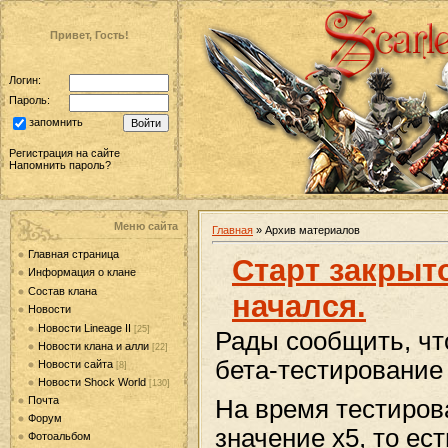
Привет, Гость!
Логин:
Пароль:
запомнить
Регистрация на сайте
Напомнить пароль?
Меню сайта
Главная
»
Архив материалов
Главная страница
Старт закрыт
Информация о клане
Состав клана
начался.
Новости
Новости Lineage II
[25]
Рады сообщить, чт
Новости клана и алли
[22]
бета-тестирование 
Новости сайта
[8]
Новости Shock World
[130]
Почта
На время тестиров
Форум
значение x5, то ес
Фотоальбом